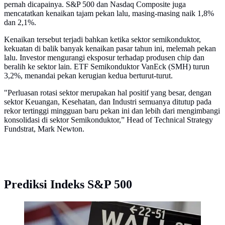
pernah dicapainya. S&P 500 dan Nasdaq Composite juga
mencatatkan kenaikan tajam pekan lalu, masing-masing naik 1,8%
dan 2,1%.
Kenaikan tersebut terjadi bahkan ketika sektor semikonduktor,
kekuatan di balik banyak kenaikan pasar tahun ini, melemah pekan
lalu. Investor mengurangi eksposur terhadap produsen chip dan
beralih ke sektor lain. ETF Semikonduktor VanEck (SMH) turun
3,2%, menandai pekan kerugian kedua berturut-turut.
"Perluasan rotasi sektor merupakan hal positif yang besar, dengan
sektor Keuangan, Kesehatan, dan Industri semuanya ditutup pada
rekor tertinggi mingguan baru pekan ini dan lebih dari mengimbangi
konsolidasi di sektor Semikonduktor,” Head of Technical Strategy
Fundstrat, Mark Newton.
Prediksi Indeks S&P 500
Dalam file foto 11 Mei 2007 ini, tanda Wall Street
dipasang di dekat fasad terbungkus bendera dari Bursa