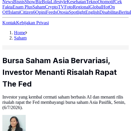
News
Bisnis
ShowBiz
Bola
Lifestyle
Kesehatan
Tekno
Otomotif
Cek
Fakta
Enam Plus
Saham
Crypto
TV
Foto
Regional
Global
Hot
On
Off
Islami
Citizen6
Opini
Feeds
Otosia
Spotlight
English
Disabilitas
Berita
Kontak
Kebijakan Privasi
Home
Saham
Bursa Saham Asia Bervariasi,
Investor Menanti Risalah Rapat
The Fed
Investor yang kembal cermati saham berbasis AI dan menanti rilis
risalah rapat the Fed membayangi bursa saham Asia Pasifik, Senin,
(6/7/2026).