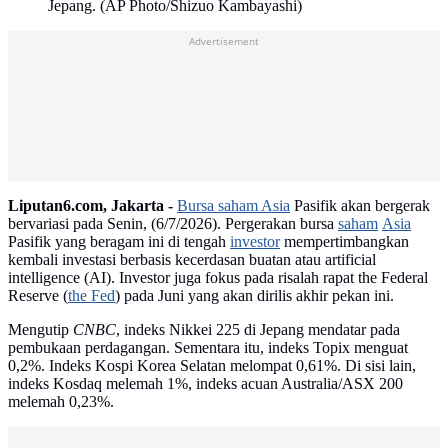
Jepang. (AP Photo/Shizuo Kambayashi)
Advertisement
Liputan6.com, Jakarta -
Bursa saham Asia
Pasifik akan bergerak
bervariasi pada Senin, (6/7/2026). Pergerakan bursa
saham
Asia
Pasifik yang beragam ini di tengah
investor
mempertimbangkan
kembali investasi berbasis kecerdasan buatan atau artificial
intelligence (AI). Investor juga fokus pada risalah rapat the Federal
Reserve (
the Fed
) pada Juni yang akan dirilis akhir pekan ini.
Mengutip
CNBC
, indeks Nikkei 225 di Jepang mendatar pada
pembukaan perdagangan. Sementara itu, indeks Topix menguat
0,2%. Indeks Kospi Korea Selatan melompat 0,61%. Di sisi lain,
indeks Kosdaq melemah 1%, indeks acuan Australia/ASX 200
melemah 0,23%.