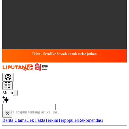
Iklan - Scroll ke bawah untuk melanjutkan
Menu
Berita Utama
Cek Fakta
Terkini
Terpopuler
Rekomendasi