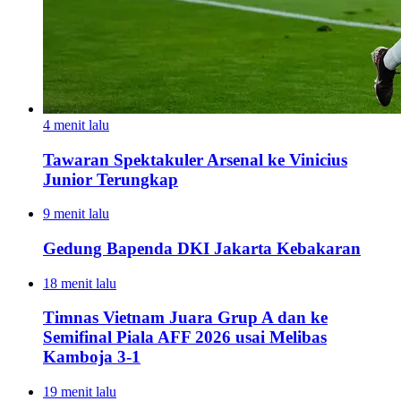
4 menit lalu
Tawaran Spektakuler Arsenal ke Vinicius
Junior Terungkap
9 menit lalu
Gedung Bapenda DKI Jakarta Kebakaran
18 menit lalu
Timnas Vietnam Juara Grup A dan ke
Semifinal Piala AFF 2026 usai Melibas
Kamboja 3-1
19 menit lalu