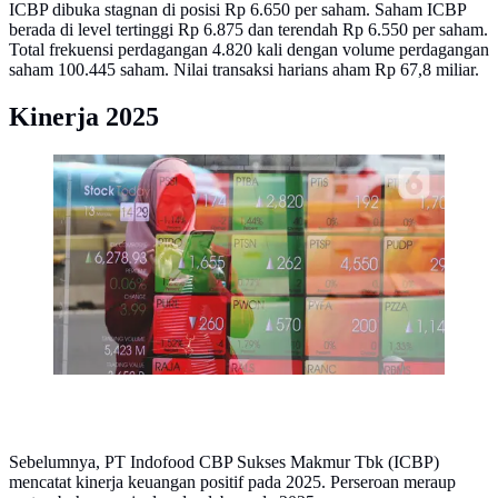
ICBP dibuka stagnan di posisi Rp 6.650 per saham. Saham ICBP
berada di level tertinggi Rp 6.875 dan terendah Rp 6.550 per saham.
Total frekuensi perdagangan 4.820 kali dengan volume perdagangan
saham 100.445 saham. Nilai transaksi harians aham Rp 67,8 miliar.
Kinerja 2025
Pejalan kaki melintas dekat layar pergerakan Indeks
Harga Saham Gabungan (IHSG) di kawasan Jakarta.
(Liputan6.com/Angga Yuniar)
Sebelumnya, PT Indofood CBP Sukses Makmur Tbk (ICBP)
mencatat kinerja keuangan positif pada 2025. Perseroan meraup