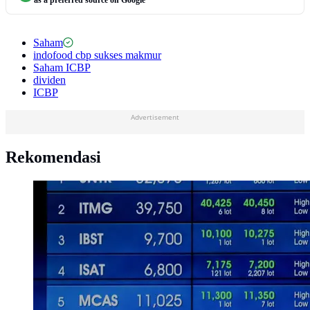
Saham
indofood cbp sukses makmur
Saham ICBP
dividen
ICBP
Advertisement
Rekomendasi