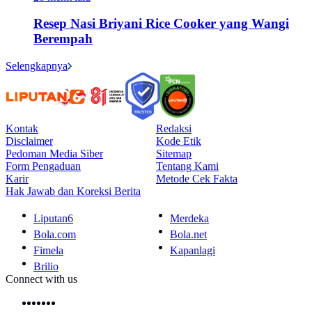
Resep Nasi Briyani Rice Cooker yang Wangi
Berempah
Selengkapnya
Kontak
Redaksi
Disclaimer
Kode Etik
Pedoman Media Siber
Sitemap
Form Pengaduan
Tentang Kami
Karir
Metode Cek Fakta
Hak Jawab dan Koreksi Berita
Liputan6
Merdeka
Bola.com
Bola.net
Fimela
Kapanlagi
Brilio
Connect with us