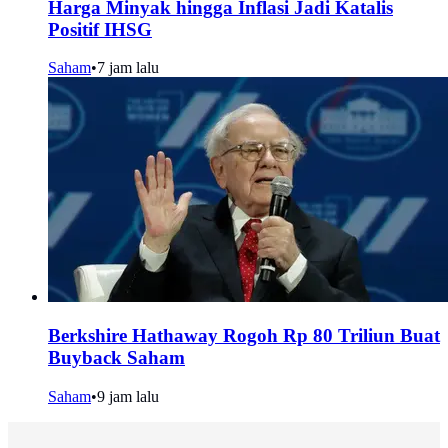
Harga Minyak hingga Inflasi Jadi Katalis
Positif IHSG
Saham
•
7 jam lalu
Berkshire Hathaway Rogoh Rp 80 Triliun Buat
Buyback Saham
Saham
•
9 jam lalu