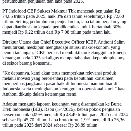
pertumbuhan penjualan dan laba pada 2025.
PT Indofood CBP Sukses Makmur Tbk mencetak penjualan Rp
74,85 triliun pada 2025, naik 3% dari tahun sebelumnya Rp 72,60
triliun. Seiring pertumbuhan penjualan itu, laba tahun berjalan yang
dapat diatribusikan kepada pemilik entitas induk bertambah 30%
menjadi Rp 9,22 triliun dari Rp 7,08 triliun pada tahun lalu.
Direktur Utama dan Chief Executive Officer ICBP, Anthoni Salim
menuturkan, meskipun menghadapi situasi makroekonomi yang
penuh tantangan, ICBP berhasil membuktikan ketangguhan kinerja
keuangan pada 2025 sekaligus mempertahankan kepemimpinannya
di sektor barang konsumsi.
"Ke depannya, kami akan terus memperkuat relevansi produk
melalui inovasi yang berorientasi pada kebutuhan konsumen,
memperluas jangkauan pasar baik di Indonesia maupun luar di
Indonesia, serta meningkatkan keunggulan operasional kami,” kata
Anthoni dikutip dalam keterangan resmi.
Adapun mengutip laporan keuangan yang disampaikan ke Bursa
Efek Indonesia (BEI), Rabu (1/4/2026), beban pokok penjualan
perseroan naik 6,09% menjadi Rp 48,49 triliun pada 2025 dari 2024
sebesar Rp 45,70 triliun. Laba bruto turun 1,9% menjadi Rp 26,36
triliun pada 2025 dari 2024 sebesar Rp 26,89 triliun.