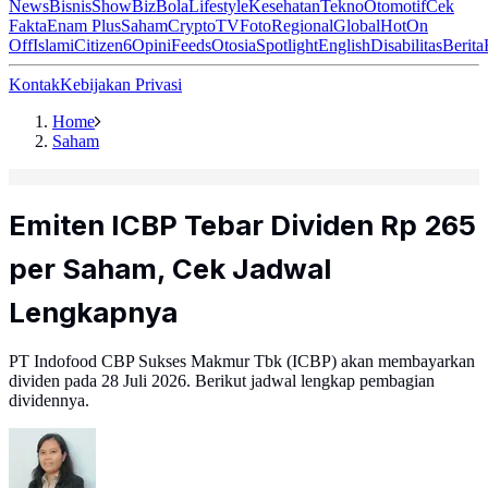
News
Bisnis
ShowBiz
Bola
Lifestyle
Kesehatan
Tekno
Otomotif
Cek
Fakta
Enam Plus
Saham
Crypto
TV
Foto
Regional
Global
Hot
On
Off
Islami
Citizen6
Opini
Feeds
Otosia
Spotlight
English
Disabilitas
Berita
Kontak
Kebijakan Privasi
Home
Saham
Emiten ICBP Tebar Dividen Rp 265
per Saham, Cek Jadwal
Lengkapnya
PT Indofood CBP Sukses Makmur Tbk (ICBP) akan membayarkan
dividen pada 28 Juli 2026. Berikut jadwal lengkap pembagian
dividennya.