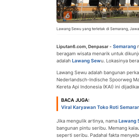
Lawang Sewu yang terletak di Semarang, Jawa 
Semarang
m
Liputan6.com, Denpasar -
beragam wisata menarik untuk dikunj
adalah
Lawang Sew
u. Lokasinya ber
Lawang Sewu adalah bangunan perkan
Nederlandsch-Indische Spoorweg Maa
Kereta Api Indonesia (KAI) ini dijad
BACA JUGA:
Viral Karyawan Toko Roti Semaran
Jika mengulik artinya, nama
Lawang 
bangunan pintu seribu. Memang kalau 
seperti seribu. Padahal fakta menye