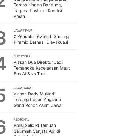
2
Feeds
Terasa hingga Bandung,
Tagana Pastikan Kondisi
Feeds Liputan6: Kumpul
Aman
Terbaru Harian
Otosia
3
JAWA TIMUR
Otosia
2 Pendaki Tewas di Gunung
Spotlight
Piramid Berhasil Dievakuasi
Berita Terkini, Kabar Te
Dan Dunia - Liputan6.
4
SUMATERA
English
Alasan Dua Direktur Jadi
Exploring Knowledge, T
Tersangka Kecelakaan Maut
Bus ALS vs Truk
En.Liputan6.com
Disabilitas
5
Disabilitas Berita Terkini
JAWA BARAT
Alasan Dedy Mulyadi
Harian, Berita Terbaru,
Tebang Pohon Angsana
Berita
Ganti Pohon Asem Jawa
Berita Hari Ini Politik,
Health
6
REGIONAL
Kabar Berita Terbaru D
Polisi Selidiki Temuan
Diet, Herbal Terbaik
Sejumlah Senjata Api di