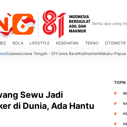
BIZ
BOLA
LIFESTYLE
KESEHATAN
TEKNO
OTOMOTIF
usra
Sulawesi
Jawa Tengah - DIY
Jawa Barat
Kalimantan
Maluku-Papua
TOPIK
awang Sewu Jadi
#
R
er di Dunia, Ada Hantu
#
N
#
P
#
P