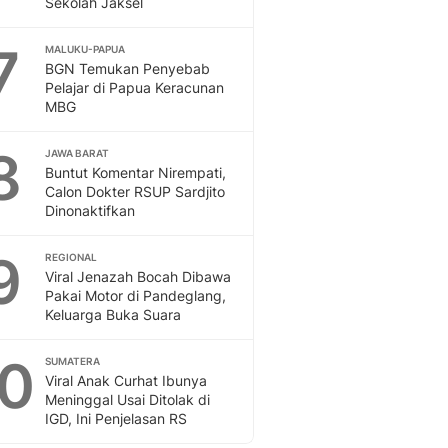
Sekolah Jaksel
Sport
Berita Bola Terkini, Ja
7
Klasemen, Hasil Liga
MALUKU-PAPUA
BGN Temukan Penyebab
Pelajar di Papua Keracunan
MBG
8
JAWA BARAT
Buntut Komentar Nirempati,
Calon Dokter RSUP Sardjito
Dinonaktifkan
9
REGIONAL
Viral Jenazah Bocah Dibawa
Pakai Motor di Pandeglang,
Keluarga Buka Suara
10
SUMATERA
Viral Anak Curhat Ibunya
Meninggal Usai Ditolak di
IGD, Ini Penjelasan RS