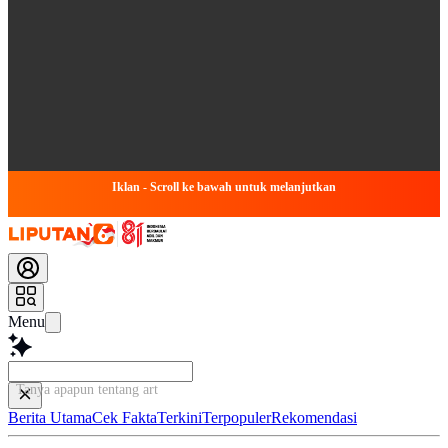
Iklan - Scroll ke bawah untuk melanjutkan
Menu
Tanya apapun tentang artikel ini...
Berita Utama
Cek Fakta
Terkini
Terpopuler
Rekomendasi