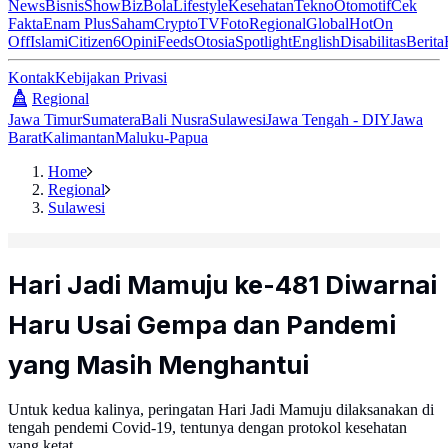
News
Bisnis
ShowBiz
Bola
Lifestyle
Kesehatan
Tekno
Otomotif
Cek
Fakta
Enam Plus
Saham
Crypto
TV
Foto
Regional
Global
Hot
On
Off
Islami
Citizen6
Opini
Feeds
Otosia
Spotlight
English
Disabilitas
Berita
Kontak
Kebijakan Privasi
Regional
Jawa Timur
Sumatera
Bali Nusra
Sulawesi
Jawa Tengah - DIY
Jawa
Barat
Kalimantan
Maluku-Papua
Home
Regional
Sulawesi
Hari Jadi Mamuju ke-481 Diwarnai
Haru Usai Gempa dan Pandemi
yang Masih Menghantui
Untuk kedua kalinya, peringatan Hari Jadi Mamuju dilaksanakan di
tengah pendemi Covid-19, tentunya dengan protokol kesehatan
yang ketat