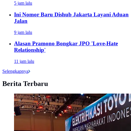
5 jam lalu
Ini Nomor Baru Dishub Jakarta Layani Aduan
Jalan
9 jam lalu
Alasan Pramono Bongkar JPO 'Love-Hate
Relationship'
11 jam lalu
Selengkapnya
Berita Terbaru