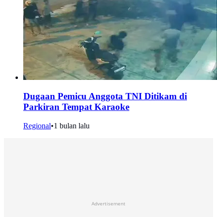
Dugaan Pemicu Anggota TNI Ditikam di
Parkiran Tempat Karaoke
Regional
•
1 bulan lalu
Advertisement