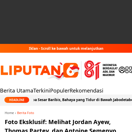
Iklan - Scroll ke bawah untuk melanjutkan
Berita Utama
Terkini
Populer
Rekomendasi
 Gempa Sesar Baribis, Bahaya yang Tidur di Bawah Jabodetabek
HEADLINE
Home
Berita Foto
Foto Eksklusif: Melihat Jordan Ayew,
Thomas Partey, dan Antoine Semenyo