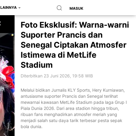
LAINNYA
MASUK
Foto Eksklusif: Warna-warni
Suporter Prancis dan
Senegal Ciptakan Atmosfer
Istimewa di MetLife
Stadium
Diterbitkan 23 Juni 2026, 19:58 WIB
Melalui bidikan Jurnalis KLY Sports, Hery Kurniawan,
antusiasme suporter Prancis dan Senegal terlihat
mewarnai kawasan MetLife Stadium pada laga Grup I
Piala Dunia 2026. Dari area stadion hingga tribun,
ribuan fans menghadirkan atmosfer meriah yang
menjadi salah satu daya tarik terbesar pesta sepak
bola dunia.