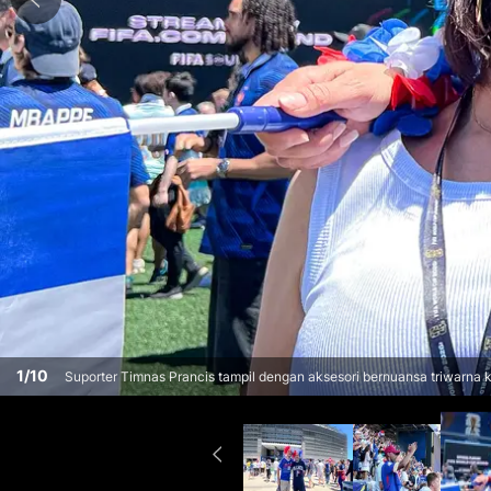
1
/
10
Suporter Timnas Prancis tampil dengan aksesori bernuansa triwarna
melawan Senegal pada Grup I Piala Dunia 2026, Selasa (16/6/2026).