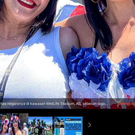
 khas negaranya di kawasan MetLife Stadium, AS, sebelum laga
Selengka
 (KLY Sports/Hery Kurniawan/Adv/Powerade)