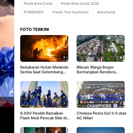
Pesta Bola Dunia
Pesta Bola Dunia 2026
POWERADE
Power Your Hydration
Advertorial
FOTO TERKINI
7
4
Kebakaran Hutan Melanda
Ribuan Warga Bogor
Serbia Saat Gelombang
Bentangkan Bendera
Panas Menerpa Eropa
Merah Putih Raksasa
1
/
10
Suporter Senegal dan Prancis berfoto bersama di kawasan Me
pnya
menunjukkan semangat persahabatan yang mewarnai turname
7
7
6.000 Pesilat Ramaikan
Chelsea Pesta Gol 3-0 atas
Flash Mob Pencak Silat di
AC Milan
Bundaran HI