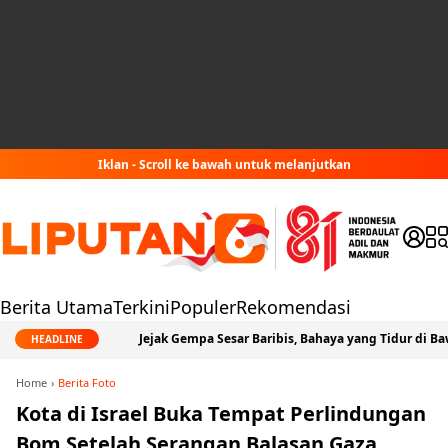
Iklan - Scroll ke bawah untuk melanjutkan
Berita Utama
Terkini
Populer
Rekomendasi
Jejak Gempa Sesar Baribis, Bahaya yang Tidur di Bawah
HEADLINE
Home
Berita Foto
Kota di Israel Buka Tempat Perlindungan
Bom Setelah Serangan Balasan Gaza