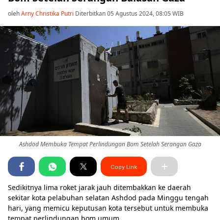
oleh
Arny Christika Putri
Diterbitkan 05 Agustus 2024, 08:05 WIB
Ashdod Membuka Tempat Perlindungan Bom Setelah Serangan Gaza
Copy Link
Sedikitnya lima roket jarak jauh ditembakkan ke daerah
sekitar kota pelabuhan selatan Ashdod pada Minggu tengah
hari, yang memicu keputusan kota tersebut untuk membuka
tempat perlindungan bom umum.