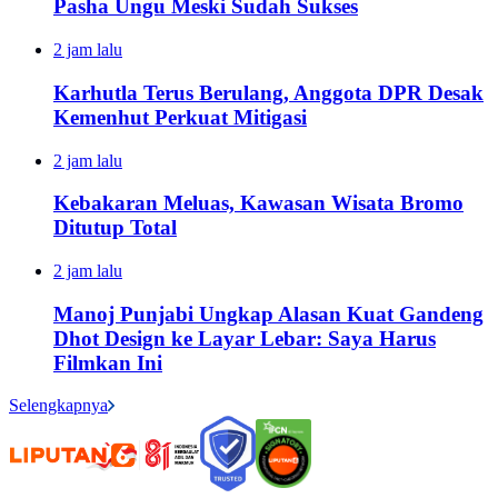
Pasha Ungu Meski Sudah Sukses
2 jam lalu
Karhutla Terus Berulang, Anggota DPR Desak
Kemenhut Perkuat Mitigasi
2 jam lalu
Kebakaran Meluas, Kawasan Wisata Bromo
Ditutup Total
2 jam lalu
Manoj Punjabi Ungkap Alasan Kuat Gandeng
Dhot Design ke Layar Lebar: Saya Harus
Filmkan Ini
Selengkapnya