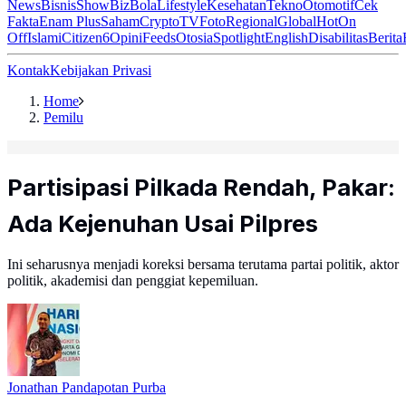
News
Bisnis
ShowBiz
Bola
Lifestyle
Kesehatan
Tekno
Otomotif
Cek
Fakta
Enam Plus
Saham
Crypto
TV
Foto
Regional
Global
Hot
On
Off
Islami
Citizen6
Opini
Feeds
Otosia
Spotlight
English
Disabilitas
Berita
Kontak
Kebijakan Privasi
Home
Pemilu
Partisipasi Pilkada Rendah, Pakar:
Ada Kejenuhan Usai Pilpres
Ini seharusnya menjadi koreksi bersama terutama partai politik, aktor
politik, akademisi dan penggiat kepemiluan.
Jonathan Pandapotan Purba