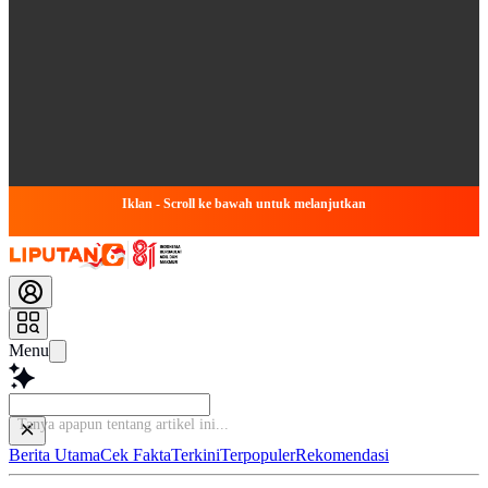
Iklan - Scroll ke bawah untuk melanjutkan
Menu
Tanya apap
Berita Utama
Cek Fakta
Terkini
Terpopuler
Rekomendasi