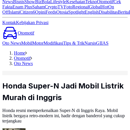
News
Bisnis
ShowBiz
Bola
Lifestyle
Kesehatan
Tekno
Otomotif
Cek
Fakta
Enam Plus
Saham
Crypto
TV
Foto
Regional
Global
Hot
On
Off
Islami
Citizen6
Opini
Feeds
Otosia
Spotlight
English
Disabilitas
Berita
Kontak
Kebijakan Privasi
Otomotif
Oto News
Mobil
Motor
Modifikasi
Tips & Trik
Narsis
GIIAS
Home
Otomotif
Oto News
Honda Super-N Jadi Mobil Listrik
Murah di Inggris
Honda resmi memperkenalkan Super-N di Inggris Raya. Mobil
listrik bergaya retro-modern ini, hadir dengan banderol yang cukup
terjangkau