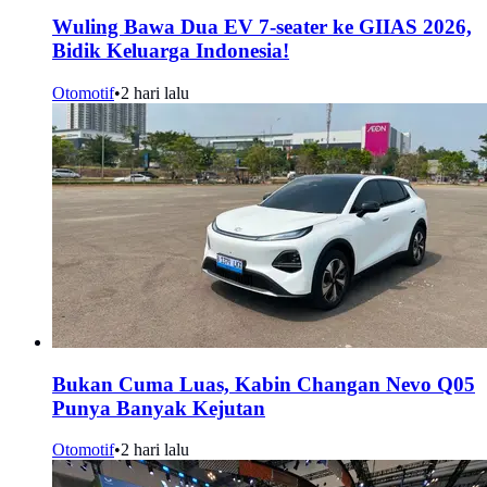
Wuling Bawa Dua EV 7-seater ke GIIAS 2026,
Bidik Keluarga Indonesia!
Otomotif
•
2 hari lalu
Bukan Cuma Luas, Kabin Changan Nevo Q05
Punya Banyak Kejutan
Otomotif
•
2 hari lalu