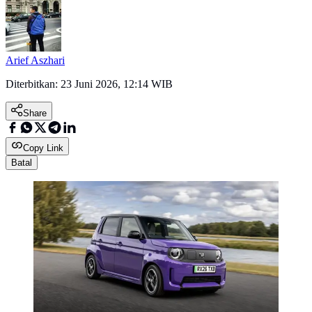
Arief Aszhari
Diterbitkan:
23 Juni 2026, 12:14 WIB
Share
Copy Link
Batal