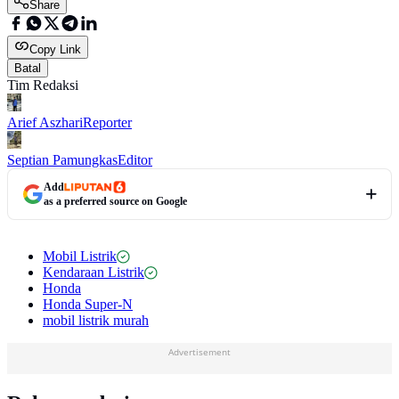
Share
Copy Link
Batal
Tim Redaksi
Arief Aszhari
Reporter
Septian Pamungkas
Editor
Add
as a preferred source on Google
Mobil Listrik
Kendaraan Listrik
Honda
Honda Super-N
mobil listrik murah
Advertisement