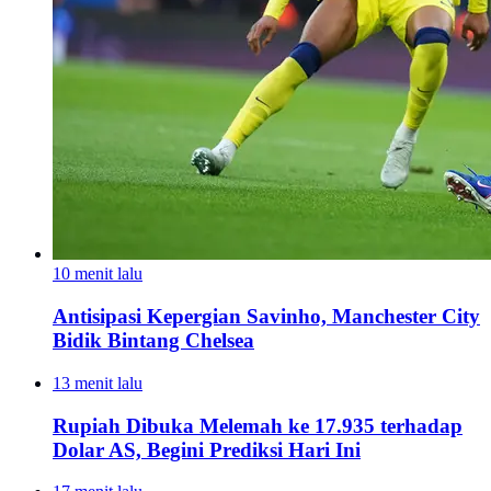
10 menit lalu
Antisipasi Kepergian Savinho, Manchester City
Bidik Bintang Chelsea
13 menit lalu
Rupiah Dibuka Melemah ke 17.935 terhadap
Dolar AS, Begini Prediksi Hari Ini