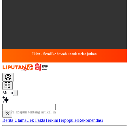
Iklan - Scroll ke bawah untuk melanjutkan
Menu
Tanya apapun tentang artikel ini...
Berita Utama
Cek Fakta
Terkini
Terpopuler
Rekomendasi