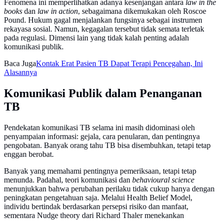
Fenomena ini memperlihatkan adanya kesenjangan antara
law in the
books
dan
law in action
, sebagaimana dikemukakan oleh Roscoe
Pound. Hukum gagal menjalankan fungsinya sebagai instrumen
rekayasa sosial. Namun, kegagalan tersebut tidak semata terletak
pada regulasi. Dimensi lain yang tidak kalah penting adalah
komunikasi publik.
Baca Juga
Kontak Erat Pasien TB Dapat Terapi Pencegahan, Ini
Alasannya
Komunikasi Publik dalam Penanganan
TB
Pendekatan komunikasi TB selama ini masih didominasi oleh
penyampaian informasi: gejala, cara penularan, dan pentingnya
pengobatan. Banyak orang tahu TB bisa disembuhkan, tetapi tetap
enggan berobat.
Banyak yang memahami pentingnya pemeriksaan, tetapi tetap
menunda. Padahal, teori komunikasi dan
behavioural science
menunjukkan bahwa perubahan perilaku tidak cukup hanya dengan
peningkatan pengetahuan saja. Melalui Health Belief Model,
individu bertindak berdasarkan persepsi risiko dan manfaat,
sementara Nudge theory dari Richard Thaler menekankan