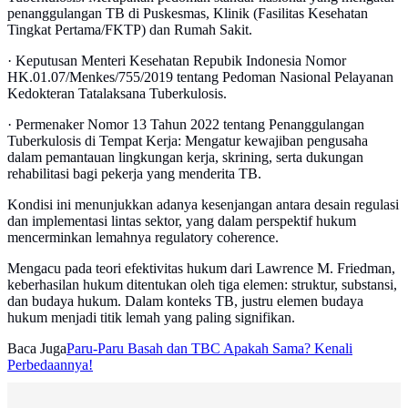
penanggulangan TB di Puskesmas, Klinik (Fasilitas Kesehatan
Tingkat Pertama/FKTP) dan Rumah Sakit.
· Keputusan Menteri Kesehatan Repubik Indonesia Nomor
HK.01.07/Menkes/755/2019 tentang Pedoman Nasional Pelayanan
Kedokteran Tatalaksana Tuberkulosis.
· Permenaker Nomor 13 Tahun 2022 tentang Penanggulangan
Tuberkulosis di Tempat Kerja: Mengatur kewajiban pengusaha
dalam pemantauan lingkungan kerja, skrining, serta dukungan
rehabilitasi bagi pekerja yang menderita TB.
Kondisi ini menunjukkan adanya kesenjangan antara desain regulasi
dan implementasi lintas sektor, yang dalam perspektif hukum
mencerminkan lemahnya regulatory coherence.
Mengacu pada teori efektivitas hukum dari Lawrence M. Friedman,
keberhasilan hukum ditentukan oleh tiga elemen: struktur, substansi,
dan budaya hukum. Dalam konteks TB, justru elemen budaya
hukum menjadi titik lemah yang paling signifikan.
Baca Juga
Paru-Paru Basah dan TBC Apakah Sama? Kenali
Perbedaannya!