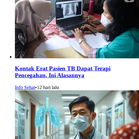
Kontak Erat Pasien TB Dapat Terapi
Pencegahan, Ini Alasannya
Info Sehat
•
12 hari lalu