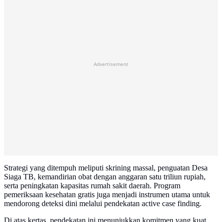
Advertisement
Strategi yang ditempuh meliputi skrining massal, penguatan Desa
Siaga TB, kemandirian obat dengan anggaran satu triliun rupiah,
serta peningkatan kapasitas rumah sakit daerah. Program
pemeriksaan kesehatan gratis juga menjadi instrumen utama untuk
mendorong deteksi dini melalui pendekatan active case finding.
Di atas kertas, pendekatan ini menunjukkan komitmen yang kuat.