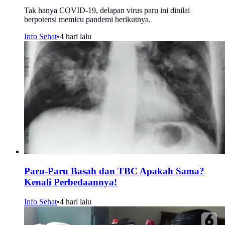
Tak hanya COVID-19, delapan virus paru ini dinilai
berpotensi memicu pandemi berikutnya.
Info Sehat
•
4 hari lalu
Paru-Paru Basah dan TBC Apakah Sama?
Kenali Perbedaannya!
Info Sehat
•
4 hari lalu