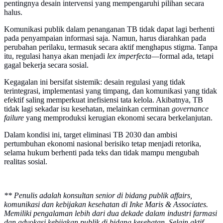
pentingnya desain intervensi yang mempengaruhi pilihan secara
halus.
Komunikasi publik dalam penanganan TB tidak dapat lagi berhenti
pada penyampaian informasi saja. Namun, harus diarahkan pada
perubahan perilaku, termasuk secara aktif menghapus stigma. Tanpa
itu, regulasi hanya akan menjadi
lex imperfecta
—formal ada, tetapi
gagal bekerja secara sosial.
Kegagalan ini bersifat sistemik: desain regulasi yang tidak
terintegrasi, implementasi yang timpang, dan komunikasi yang tidak
efektif saling memperkuat inefisiensi tata kelola. Akibatnya, TB
tidak lagi sekadar isu kesehatan, melainkan cerminan
governance
failure
yang memproduksi kerugian ekonomi secara berkelanjutan.
Dalam kondisi ini, target eliminasi TB 2030 dan ambisi
pertumbuhan ekonomi nasional berisiko tetap menjadi retorika,
selama hukum berhenti pada teks dan tidak mampu mengubah
realitas sosial.
** Penulis adalah konsultan senior di bidang publik affairs,
komunikasi dan kebijakan kesehatan di Inke Maris & Associates.
Memiliki pengalaman lebih dari dua dekade dalam industri farmasi
dan advokasi kebijakan publik di bidang kesehatan. Selain aktif