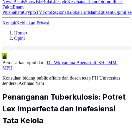
News
Bisnis
ShowBiz
Bola
Lifestyle
Kesehatan
Tekno
Otomotif
Cek
Fakta
Enam
Plus
Saham
Crypto
TV
Foto
Regional
Global
Hot
Islami
Citizen6
Opini
Fee
Kontak
Kebijakan Privasi
Home
Opini
Berdasarkan opini dari:
Dr. Widyaretna Buenastuti, SH., MM.,
MPH
Konsultan bidang public affairs dan dosen tetap FH Universitas
Jenderal Achmad Yani
Penanganan Tuberkulosis: Potret
Lex Imperfecta dan Inefesiensi
Tata Kelola