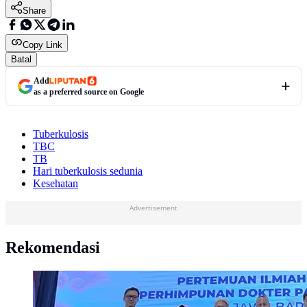
Share
Copy Link
Batal
Add
as a preferred source on Google
Tuberkulosis
TBC
TB
Hari tuberkulosis sedunia
Kesehatan
Advertisement
Rekomendasi