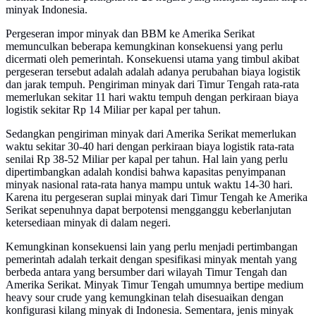
minyak Indonesia.
Pergeseran impor minyak dan BBM ke Amerika Serikat
memunculkan beberapa kemungkinan konsekuensi yang perlu
dicermati oleh pemerintah. Konsekuensi utama yang timbul akibat
pergeseran tersebut adalah adalah adanya perubahan biaya logistik
dan jarak tempuh. Pengiriman minyak dari Timur Tengah rata-rata
memerlukan sekitar 11 hari waktu tempuh dengan perkiraan biaya
logistik sekitar Rp 14 Miliar per kapal per tahun.
Sedangkan pengiriman minyak dari Amerika Serikat memerlukan
waktu sekitar 30-40 hari dengan perkiraan biaya logistik rata-rata
senilai Rp 38-52 Miliar per kapal per tahun. Hal lain yang perlu
dipertimbangkan adalah kondisi bahwa kapasitas penyimpanan
minyak nasional rata-rata hanya mampu untuk waktu 14-30 hari.
Karena itu pergeseran suplai minyak dari Timur Tengah ke Amerika
Serikat sepenuhnya dapat berpotensi mengganggu keberlanjutan
ketersediaan minyak di dalam negeri.
Kemungkinan konsekuensi lain yang perlu menjadi pertimbangan
pemerintah adalah terkait dengan spesifikasi minyak mentah yang
berbeda antara yang bersumber dari wilayah Timur Tengah dan
Amerika Serikat. Minyak Timur Tengah umumnya bertipe medium
heavy sour crude yang kemungkinan telah disesuaikan dengan
konfigurasi kilang minyak di Indonesia. Sementara, jenis minyak