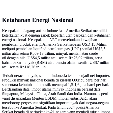
Ketahanan Energi Nasional
Kesepakatan dagang antara Indonesia – Amerika Serikat memiliki
keterkaitan kuat dengan aspek keberlanjutan pasokan dan ketahanan
energi nasional. Kesepakatan ART menyebutkan kewajiban
pembelian produk energi Amerika Serikat sebesar USD 15 Miliar,
meliputi pembelian liquified petroleum gas (LPG) senilai US$3,5
miliar atau setara Rp59,13 triliun, minyak mentah atau crude
oil dengan nilai US$4,5 miliar atau setara Rp76,02 triliun, serta
bahan bakar minyak (BBM) atau bensin olahan senilai US$7 miliar
atau setara Rp118,26 triliun.
Terkait neraca minyak, saat ini Indonesia telah menjadi net importer.
Produksi minyak nasional berada di kisaran 600ribu barel per hari,
sementara kebutuhan domestik mencapai 1,5-1,6 juta barel per hari.
Berdasarkan data, impor utama minyak Indonesia berasal dari
Singapura, Malaysia, China, Arab Saudi dan India. Namun, seperti
yang disampaikan Menteri ESDM, implementasi ART akan
mendorong pergeseran signifikan impor minyak dari negara-negara
tersebut ke Amerika Serikat. Pada tahun 2024 posisi Amerika
Serikat berada di peringkat ke-21 negara yang menjadi tujuan impor