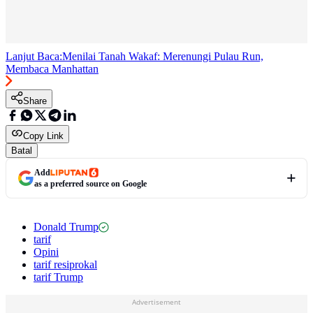
Lanjut Baca:
Menilai Tanah Wakaf: Merenungi Pulau Run,
Membaca Manhattan
Share
Copy Link
Batal
Add
as a preferred source on Google
Donald Trump
tarif
Opini
tarif resiprokal
tarif Trump
Advertisement