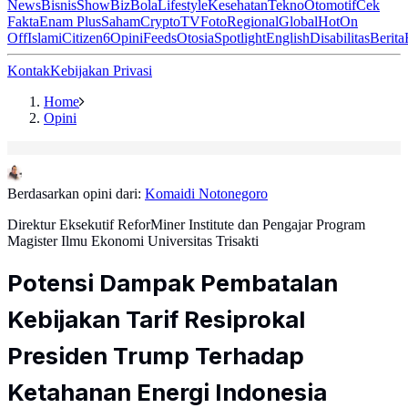
News
Bisnis
ShowBiz
Bola
Lifestyle
Kesehatan
Tekno
Otomotif
Cek
Fakta
Enam Plus
Saham
Crypto
TV
Foto
Regional
Global
Hot
On
Off
Islami
Citizen6
Opini
Feeds
Otosia
Spotlight
English
Disabilitas
Berita
Kontak
Kebijakan Privasi
Home
Opini
Berdasarkan opini dari:
Komaidi Notonegoro
Direktur Eksekutif ReforMiner Institute dan Pengajar Program
Magister Ilmu Ekonomi Universitas Trisakti
Potensi Dampak Pembatalan
Kebijakan Tarif Resiprokal
Presiden Trump Terhadap
Ketahanan Energi Indonesia