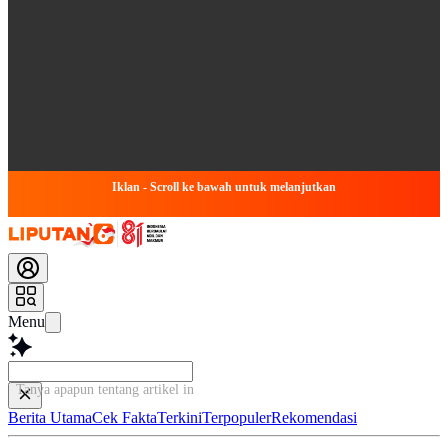
Iklan - Scroll ke bawah untuk melanjutkan
Menu
Tanya apapun tentang artikel ini...
Berita Utama
Cek Fakta
Terkini
Terpopuler
Rekomendasi