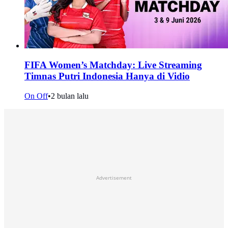
FIFA Women’s Matchday: Live Streaming
Timnas Putri Indonesia Hanya di Vidio
On Off
•
2 bulan lalu
Advertisement