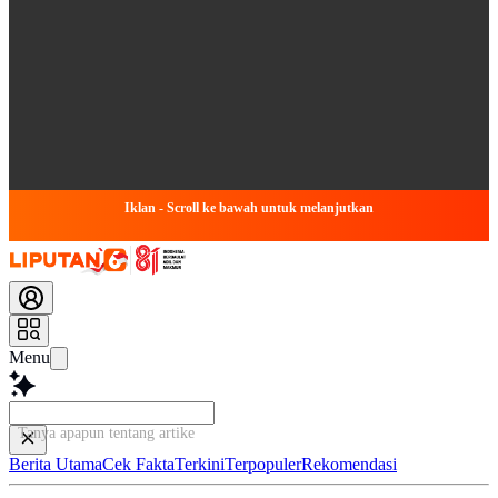
Iklan - Scroll ke bawah untuk melanjutkan
Menu
Tanya apapun tentang artikel ini...
Berita Utama
Cek Fakta
Terkini
Terpopuler
Rekomendasi