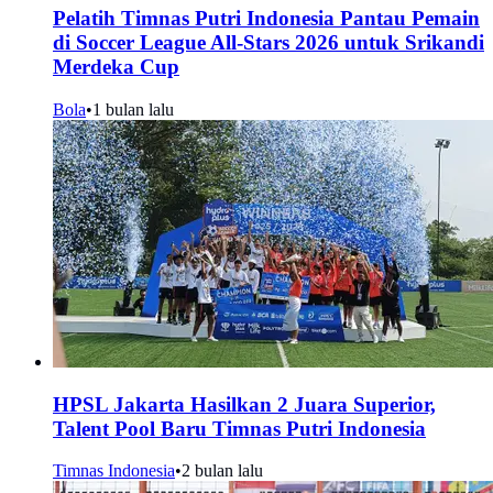
Pelatih Timnas Putri Indonesia Pantau Pemain
di Soccer League All-Stars 2026 untuk Srikandi
Merdeka Cup
Bola
•
1 bulan lalu
HPSL Jakarta Hasilkan 2 Juara Superior,
Talent Pool Baru Timnas Putri Indonesia
Timnas Indonesia
•
2 bulan lalu