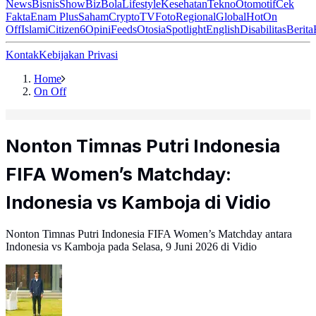
News
Bisnis
ShowBiz
Bola
Lifestyle
Kesehatan
Tekno
Otomotif
Cek
Fakta
Enam Plus
Saham
Crypto
TV
Foto
Regional
Global
Hot
On
Off
Islami
Citizen6
Opini
Feeds
Otosia
Spotlight
English
Disabilitas
Berita
Kontak
Kebijakan Privasi
Home
On Off
Nonton Timnas Putri Indonesia
FIFA Women’s Matchday:
Indonesia vs Kamboja di Vidio
Nonton Timnas Putri Indonesia FIFA Women’s Matchday antara
Indonesia vs Kamboja pada Selasa, 9 Juni 2026 di Vidio