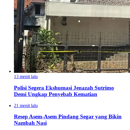
13 menit lalu
Polisi Segera Ekshumasi Jenazah Sutrimo
Demi Ungkap Penyebab Kematian
21 menit lalu
Resep Asem-Asem Pindang Segar yang Bikin
Nambah Nasi