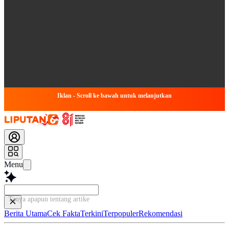
Iklan - Scroll ke bawah untuk melanjutkan
Menu
Tanya apapun tentang artikel ini...
Berita Utama
Cek Fakta
Terkini
Terpopuler
Rekomendasi