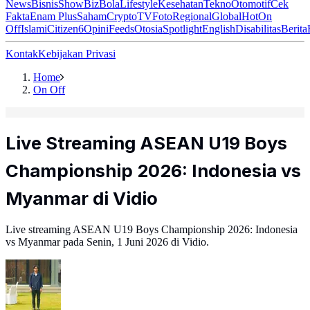
News
Bisnis
ShowBiz
Bola
Lifestyle
Kesehatan
Tekno
Otomotif
Cek
Fakta
Enam Plus
Saham
Crypto
TV
Foto
Regional
Global
Hot
On
Off
Islami
Citizen6
Opini
Feeds
Otosia
Spotlight
English
Disabilitas
Berita
Kontak
Kebijakan Privasi
Home
On Off
Live Streaming ASEAN U19 Boys
Championship 2026: Indonesia vs
Myanmar di Vidio
Live streaming ASEAN U19 Boys Championship 2026: Indonesia
vs Myanmar pada Senin, 1 Juni 2026 di Vidio.