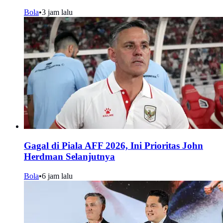
Bola
•
3 jam lalu
Gagal di Piala AFF 2026, Ini Prioritas John
Herdman Selanjutnya
Bola
•
6 jam lalu