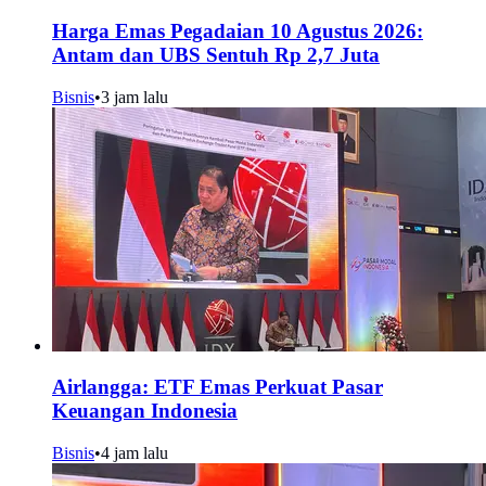
Harga Emas Pegadaian 10 Agustus 2026:
Antam dan UBS Sentuh Rp 2,7 Juta
Bisnis
•
3 jam lalu
Airlangga: ETF Emas Perkuat Pasar
Keuangan Indonesia
Bisnis
•
4 jam lalu