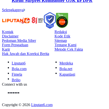
Kirim Surpres Komisioner OJK ke DPR
Selengkapnya
Kontak
Redaksi
Disclaimer
Kode Etik
Pedoman Media Siber
Sitemap
Form Pengaduan
Tentang Kami
Karir
Metode Cek Fakta
Hak Jawab dan Koreksi Berita
Liputan6
Merdeka
Bola.com
Bola.net
Fimela
Kapanlagi
Brilio
Connect with us
Copyright © 2026
Liputan6.com