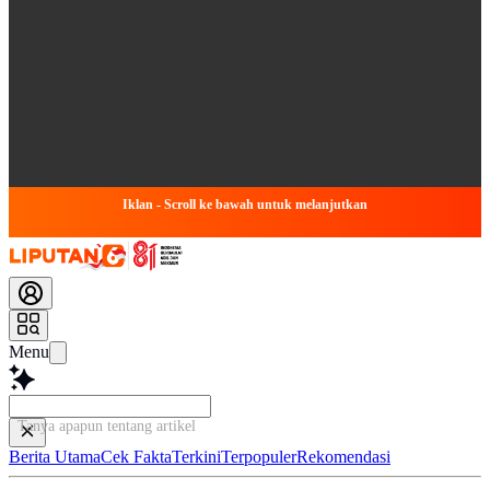
Iklan - Scroll ke bawah untuk melanjutkan
Menu
Tanya apapun tentang artikel ini...
Berita Utama
Cek Fakta
Terkini
Terpopuler
Rekomendasi