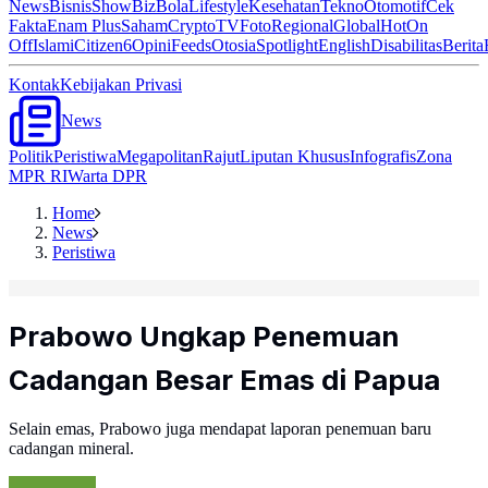
News
Bisnis
ShowBiz
Bola
Lifestyle
Kesehatan
Tekno
Otomotif
Cek
Fakta
Enam Plus
Saham
Crypto
TV
Foto
Regional
Global
Hot
On
Off
Islami
Citizen6
Opini
Feeds
Otosia
Spotlight
English
Disabilitas
Berita
Kontak
Kebijakan Privasi
News
Politik
Peristiwa
Megapolitan
Rajut
Liputan Khusus
Infografis
Zona
MPR RI
Warta DPR
Home
News
Peristiwa
Prabowo Ungkap Penemuan
Cadangan Besar Emas di Papua
Selain emas, Prabowo juga mendapat laporan penemuan baru
cadangan mineral.