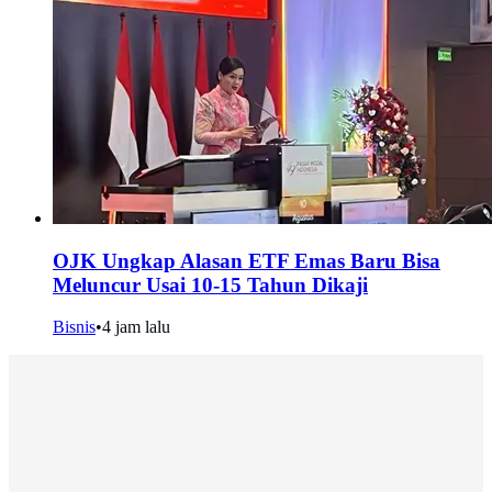
OJK Ungkap Alasan ETF Emas Baru Bisa
Meluncur Usai 10-15 Tahun Dikaji
Bisnis
•
4 jam lalu