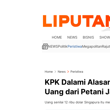
HOME
NEWS
BISNIS
SHOW
NEWS
Politik
Peristiwa
Megapolitan
Rajut
Home
News
Peristiwa
KPK Dalami Alasa
Uang dari Petani 
Uang senilai 12 ribu dolar Singapura itu m