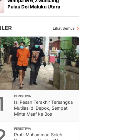
Gempa M 6,2 Guncang
Feeds
Pulau Doi Maluku Utara
Feeds Liputan6: Kumpul
Terbaru Harian
Otosia
ULER
Lihat Semua
Otosia
Spotlight
Berita Terkini, Kabar Te
Dan Dunia - Liputan6.
English
Exploring Knowledge, T
En.Liputan6.com
Disabilitas
Disabilitas Berita Terkini
1
PERISTIWA
Harian, Berita Terbaru,
Isi Pesan Terakhir Tersangka
Berita
Mutilasi di Depok, Sempat
Berita Hari Ini Politik,
Minta Maaf ke Bos
Health
Kabar Berita Terbaru D
2
PERISTIWA
Diet, Herbal Terbaik
Profil Muhammad Soleh