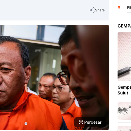
#
P
Share
GEMPA
Copy Link
Gempa
Sulut
Perbesar