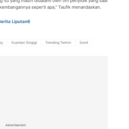
ng itu yang masih didalami oleh tim penyidik yang saat
perkembangannya seperti apa," Taufik menandaskan.
Berita Liputan6
by
Kuantan Singigi
Trending Terkini
Sorot
Advertisement