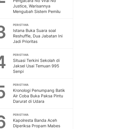
Pengacara No Viral No
Sport
Justice, Warisannya
Berita Bola Terkini, Ja
Mengubah Sistem Pemilu
Klasemen, Hasil Liga
3
PERISTIWA
Istana Buka Suara soal
Reshuffle, Dua Jabatan Ini
Jadi Prioritas
4
PERISTIWA
Situasi Terkini Sekolah di
Jaksel Usai Temuan 995
Senpi
5
PERISTIWA
Kronologi Penumpang Batik
Air Coba Buka Paksa Pintu
Darurat di Udara
6
PERISTIWA
Kapolresta Banda Aceh
Diperiksa Propam Mabes