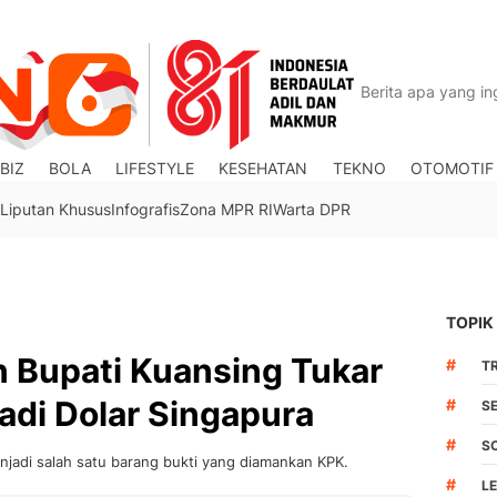
BIZ
BOLA
LIFESTYLE
KESEHATAN
TEKNO
OTOMOTIF
Liputan Khusus
Infografis
Zona MPR RI
Warta DPR
TOPIK
n Bupati Kuansing Tukar
#
TR
Jadi Dolar Singapura
#
S
#
S
enjadi salah satu barang bukti yang diamankan KPK.
#
L