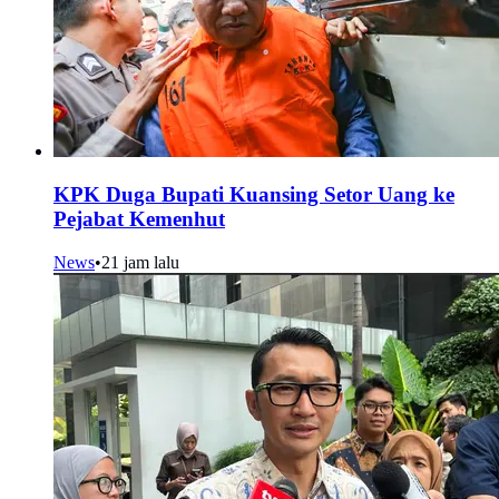
KPK Duga Bupati Kuansing Setor Uang ke
Pejabat Kemenhut
News
•
21 jam lalu