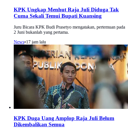
KPK Ungkap Menhut Raja Juli Diduga Tak
Cuma Sekali Temui Bupati Kuansing
Juru Bicara KPK Budi Prasetyo mengatakan, pertemuan pada
2 Juni bukanlah yang pertama.
News
•
17 jam lalu
KPK Duga Uang Amplop Raja Juli Belum
Dikembalikan Semua