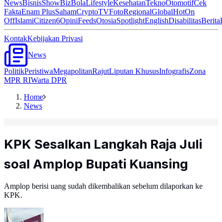
News
Bisnis
ShowBiz
Bola
Lifestyle
Kesehatan
Tekno
Otomotif
Cek
Fakta
Enam Plus
Saham
Crypto
TV
Foto
Regional
Global
Hot
On
Off
Islami
Citizen6
Opini
Feeds
Otosia
Spotlight
English
Disabilitas
Berita
Kontak
Kebijakan Privasi
News
Politik
Peristiwa
Megapolitan
Rajut
Liputan Khusus
Infografis
Zona
MPR RI
Warta DPR
Home
News
KPK Sesalkan Langkah Raja Juli
soal Amplop Bupati Kuansing
Amplop berisi uang sudah dikembalikan sebelum dilaporkan ke
KPK.