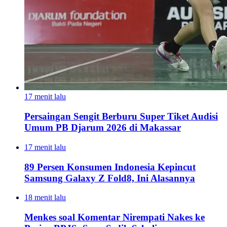
17 menit lalu
Persaingan Sengit Berburu Super Tiket Audisi
Umum PB Djarum 2026 di Makassar
17 menit lalu
89 Persen Konsumen Indonesia Kepincut
Samsung Galaxy Z Fold8, Ini Alasannya
18 menit lalu
Menkes soal Komentar Nirempati Nakes ke