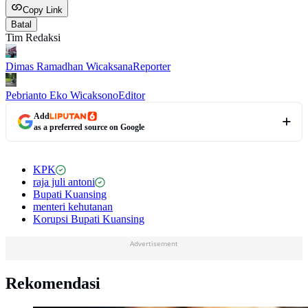
Copy Link
Batal
Tim Redaksi
Dimas Ramadhan Wicaksana
Reporter
Pebrianto Eko Wicaksono
Editor
Add
as a preferred source on Google
KPK
raja juli antoni
Bupati Kuansing
menteri kehutanan
Korupsi Bupati Kuansing
Advertisement
Rekomendasi