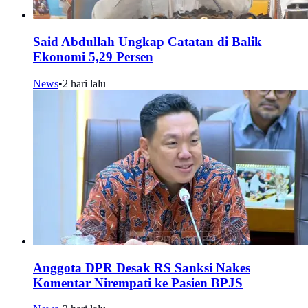
Said Abdullah Ungkap Catatan di Balik
Ekonomi 5,29 Persen
News
•
2 hari lalu
Anggota DPR Desak RS Sanksi Nakes
Komentar Nirempati ke Pasien BPJS