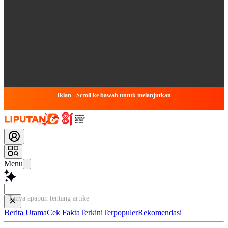
Iklan - Scroll ke bawah untuk melanjutkan
Menu
Tanya apapun tentang artikel ini...
Berita Utama
Cek Fakta
Terkini
Terpopuler
Rekomendasi