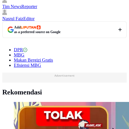
Tim News
Reporter
Nasrul Faiz
Editor
Add
as a preferred source on Google
DPR
MBG
Makan Bergizi Gratis
Efisiensi MBG
Advertisement
Rekomendasi