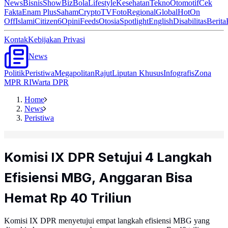
News
Bisnis
ShowBiz
Bola
Lifestyle
Kesehatan
Tekno
Otomotif
Cek
Fakta
Enam Plus
Saham
Crypto
TV
Foto
Regional
Global
Hot
On
Off
Islami
Citizen6
Opini
Feeds
Otosia
Spotlight
English
Disabilitas
Berita
Kontak
Kebijakan Privasi
News
Politik
Peristiwa
Megapolitan
Rajut
Liputan Khusus
Infografis
Zona
MPR RI
Warta DPR
Home
News
Peristiwa
Komisi IX DPR Setujui 4 Langkah
Efisiensi MBG, Anggaran Bisa
Hemat Rp 40 Triliun
Komisi IX DPR menyetujui empat langkah efisiensi MBG yang