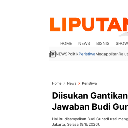
HOME
NEWS
BISNIS
SHOW
NEWS
Politik
Peristiwa
Megapolitan
Rajut
Home
News
Peristiwa
Diisukan Gantikan
Jawaban Budi Gu
Hal itu disampaikan Budi Gunadi usai men
Jakarta, Selasa (9/6/2026).