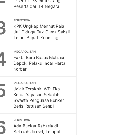
Diserbu 128 Ribu Orang,
Sport
Peserta dari 14 Negara
Berita Bola Terkini, Ja
Klasemen, Hasil Liga
3
PERISTIWA
KPK Ungkap Menhut Raja
Juli Diduga Tak Cuma Sekali
Temui Bupati Kuansing
4
MEGAPOLITAN
Fakta Baru Kasus Mutilasi
Depok, Pelaku Incar Harta
Korban
5
MEGAPOLITAN
Jejak Terakhir IWD, Eks
Ketua Yayasan Sekolah
Swasta Penguasa Bunker
Berisi Ratusan Senpi
6
PERISTIWA
Ada Bunker Rahasia di
Sekolah Jaksel, Tempat