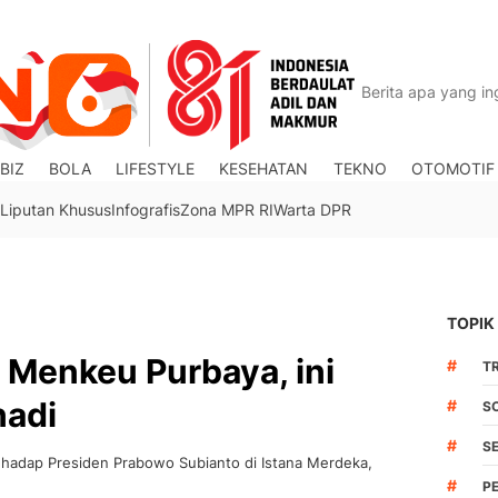
BIZ
BOLA
LIFESTYLE
KESEHATAN
TEKNO
OTOMOTIF
Liputan Khusus
Infografis
Zona MPR RI
Warta DPR
TOPIK
 Menkeu Purbaya, ini
#
TR
nadi
#
S
#
S
ghadap Presiden Prabowo Subianto di Istana Merdeka,
#
P