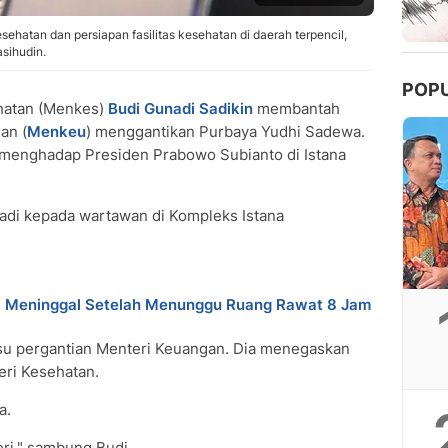
hatan dan persiapan fasilitas kesehatan di daerah terpencil,
sihudin.
POP
hatan (Menkes)
Budi Gunadi Sadikin
membantah
an (
Menkeu
) menggantikan Purbaya Yudhi Sadewa.
i menghadap Presiden Prabowo Subianto di Istana
unadi kepada wartawan di Kompleks Istana
S Meninggal Setelah Menunggu Ruang Rawat 8 Jam
isu pergantian Menteri Keuangan. Dia menegaskan
eri Kesehatan.
a.
eri," sambung Budi.