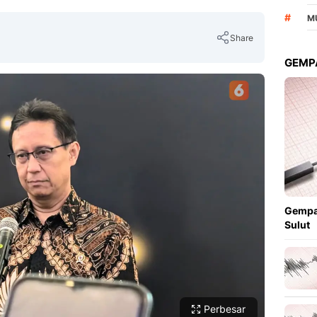
#
M
Share
GEMPA
Copy Link
Gempa
Sulut
Perbesar