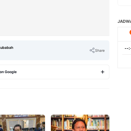
 Lubabah
Share
 on Google
Copy Link