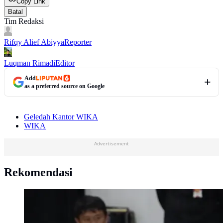
Copy Link
Batal
Tim Redaksi
Rifqy Alief Abiyya
Reporter
Luqman Rimadi
Editor
Add
as a preferred source on Google
Geledah Kantor WIKA
WIKA
Advertisement
Rekomendasi