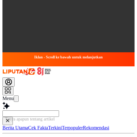
Iklan - Scroll ke bawah untuk melanjutkan
Menu
Tanya apapun tentang artikel ini...
Berita Utama
Cek Fakta
Terkini
Terpopuler
Rekomendasi