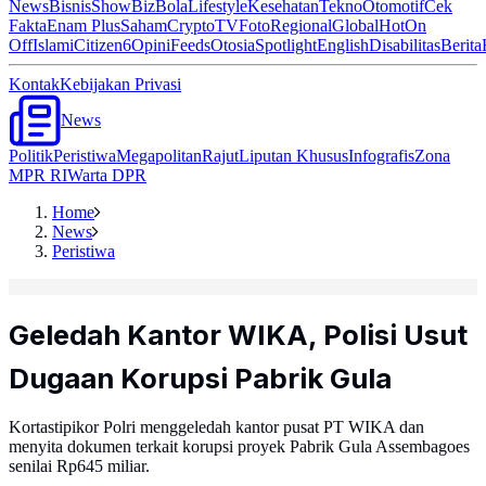
News
Bisnis
ShowBiz
Bola
Lifestyle
Kesehatan
Tekno
Otomotif
Cek
Fakta
Enam Plus
Saham
Crypto
TV
Foto
Regional
Global
Hot
On
Off
Islami
Citizen6
Opini
Feeds
Otosia
Spotlight
English
Disabilitas
Berita
Kontak
Kebijakan Privasi
News
Politik
Peristiwa
Megapolitan
Rajut
Liputan Khusus
Infografis
Zona
MPR RI
Warta DPR
Home
News
Peristiwa
Geledah Kantor WIKA, Polisi Usut
Dugaan Korupsi Pabrik Gula
Kortastipikor Polri menggeledah kantor pusat PT WIKA dan
menyita dokumen terkait korupsi proyek Pabrik Gula Assembagoes
senilai Rp645 miliar.