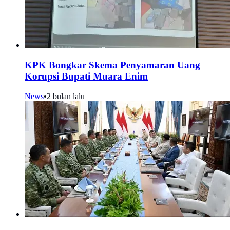
KPK Bongkar Skema Penyamaran Uang
Korupsi Bupati Muara Enim
News
•
2 bulan lalu