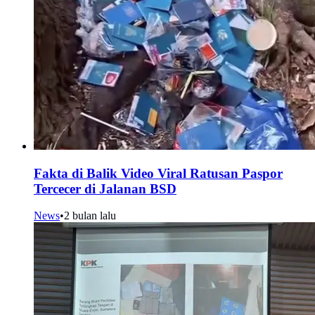
Fakta di Balik Video Viral Ratusan Paspor
Tercecer di Jalanan BSD
News
•
2 bulan lalu