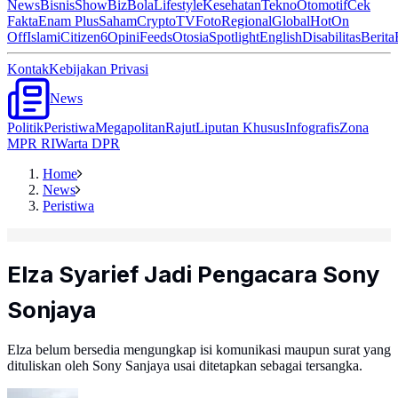
News
Bisnis
ShowBiz
Bola
Lifestyle
Kesehatan
Tekno
Otomotif
Cek
Fakta
Enam Plus
Saham
Crypto
TV
Foto
Regional
Global
Hot
On
Off
Islami
Citizen6
Opini
Feeds
Otosia
Spotlight
English
Disabilitas
Berita
Kontak
Kebijakan Privasi
News
Politik
Peristiwa
Megapolitan
Rajut
Liputan Khusus
Infografis
Zona
MPR RI
Warta DPR
Home
News
Peristiwa
Elza Syarief Jadi Pengacara Sony
Sonjaya
Elza belum bersedia mengungkap isi komunikasi maupun surat yang
dituliskan oleh Sony Sanjaya usai ditetapkan sebagai tersangka.