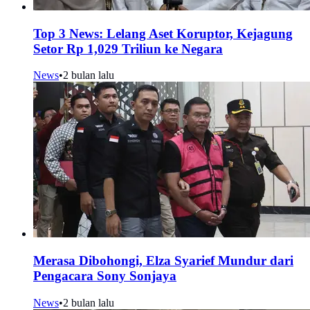
Top 3 News: Lelang Aset Koruptor, Kejagung
Setor Rp 1,029 Triliun ke Negara
News
•
2 bulan lalu
Merasa Dibohongi, Elza Syarief Mundur dari
Pengacara Sony Sonjaya
News
•
2 bulan lalu