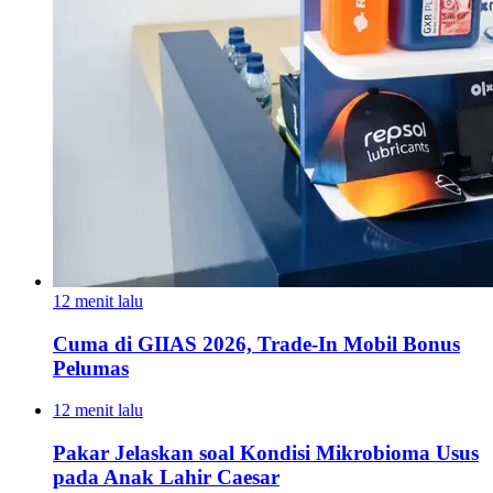
12 menit lalu
Cuma di GIIAS 2026, Trade-In Mobil Bonus
Pelumas
12 menit lalu
Pakar Jelaskan soal Kondisi Mikrobioma Usus
pada Anak Lahir Caesar