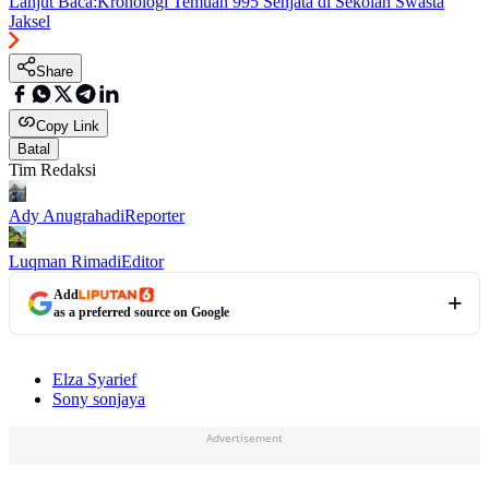
Lanjut Baca:
Kronologi Temuan 995 Senjata di Sekolah Swasta
Jaksel
Share
Copy Link
Batal
Tim Redaksi
Ady Anugrahadi
Reporter
Luqman Rimadi
Editor
Add
as a preferred source on Google
Elza Syarief
Sony sonjaya
Advertisement