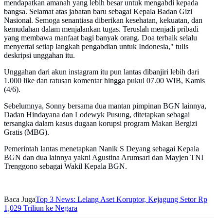
mendapatkan amanah yang lebih besar untuk mengabdi kepada
bangsa. Selamat atas jabatan baru sebagai Kepala Badan Gizi
Nasional. Semoga senantiasa diberikan kesehatan, kekuatan, dan
kemudahan dalam menjalankan tugas. Teruslah menjadi pribadi
yang membawa manfaat bagi banyak orang. Doa terbaik selalu
menyertai setiap langkah pengabdian untuk Indonesia," tulis
deskripsi unggahan itu.
Unggahan dari akun instagram itu pun lantas dibanjiri lebih dari
1.000 like dan ratusan komentar hingga pukul 07.00 WIB, Kamis
(4/6).
Sebelumnya, Sonny bersama dua mantan pimpinan BGN lainnya,
Dadan Hindayana dan Lodewyk Pusung, ditetapkan sebagai
tersangka dalam kasus dugaan korupsi program Makan Bergizi
Gratis (MBG).
Pemerintah lantas menetapkan Nanik S Deyang sebagai Kepala
BGN dan dua lainnya yakni Agustina Arumsari dan Mayjen TNI
Trenggono sebagai Wakil Kepala BGN.
Baca Juga
Top 3 News: Lelang Aset Koruptor, Kejagung Setor Rp
1,029 Triliun ke Negara