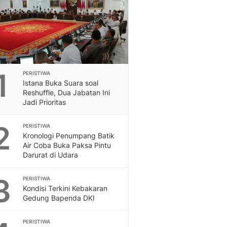
Sport
Berita Bola Terkini, Ja
Klasemen, Hasil Liga
1
PERISTIWA
Istana Buka Suara soal
Reshuffle, Dua Jabatan Ini
Jadi Prioritas
2
PERISTIWA
Kronologi Penumpang Batik
Air Coba Buka Paksa Pintu
Darurat di Udara
3
PERISTIWA
Kondisi Terkini Kebakaran
Gedung Bapenda DKI
PERISTIWA