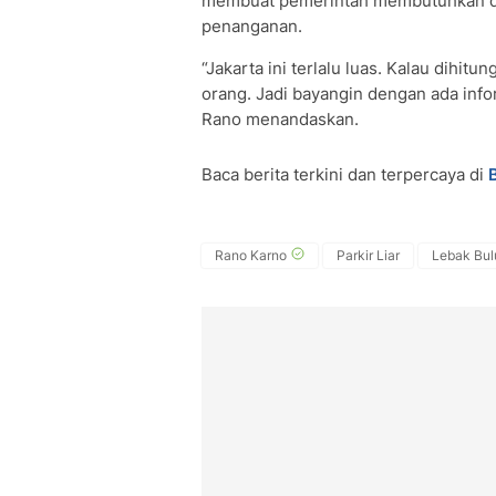
membuat pemerintah membutuhkan du
penanganan.
“Jakarta ini terlalu luas. Kalau dihit
orang. Jadi bayangin dengan ada infor
Rano menandaskan.
Baca berita terkini dan terpercaya di
Rano Karno
Parkir Liar
Lebak Bul