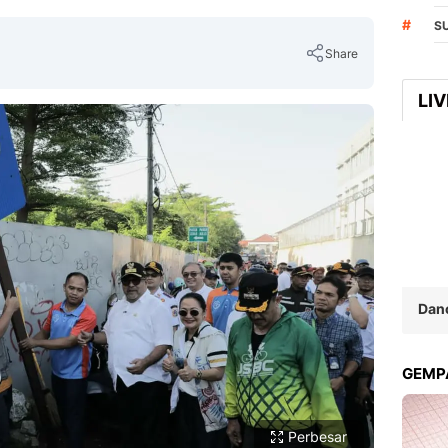
#
S
Share
LI
Copy Link
Dan
GEMPA
Perbesar