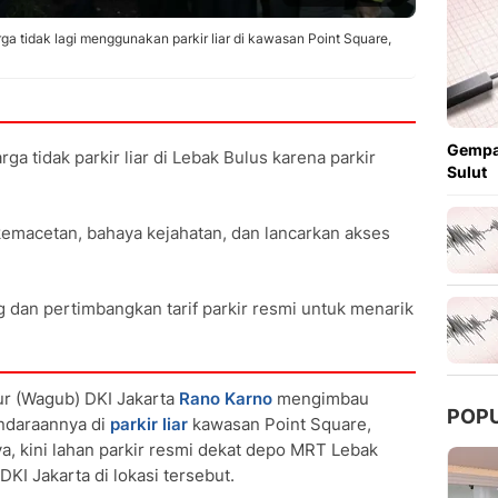
 tidak lagi menggunakan parkir liar di kawasan Point Square,
Gempa
 tidak parkir liar di Lebak Bulus karena parkir
Sulut
kemacetan, bahaya kejahatan, dan lancarkan akses
 dan pertimbangkan tarif parkir resmi untuk menarik
r (Wagub) DKI Jakarta
Rano Karno
mengimbau
POP
endaraannya di
parkir liar
kawasan Point Square,
ya, kini lahan parkir resmi dekat depo MRT Lebak
KI Jakarta di lokasi tersebut.