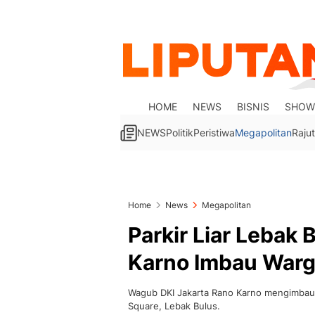
HOME
NEWS
BISNIS
SHOW
NEWS
Politik
Peristiwa
Megapolitan
Rajut
Home
News
Megapolitan
Parkir Liar Lebak 
Karno Imbau Warg
Wagub DKI Jakarta Rano Karno mengimbau w
Square, Lebak Bulus.