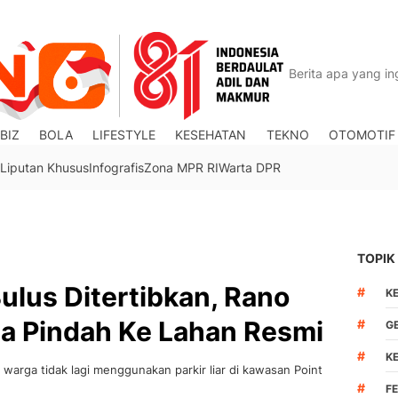
BIZ
BOLA
LIFESTYLE
KESEHATAN
TEKNO
OTOMOTIF
Liputan Khusus
Infografis
Zona MPR RI
Warta DPR
TOPIK
Bulus Ditertibkan, Rano
#
K
a Pindah Ke Lahan Resmi
#
G
#
K
arga tidak lagi menggunakan parkir liar di kawasan Point
#
F