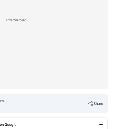
Advertisement
tra
Share
 on Google