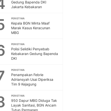
4
Gedung Bapenda DKI
Jakarta Kebakaran
5
PERISTIWA
Kepala BGN Minta Maaf
Marak Kasus Keracunan
MBG
6
PERISTIWA
Polisi Selidiki Penyebab
Kebakaran Gedung Bapenda
DKI
7
PERISTIWA
Penampakan Febrie
Adriansyah Usai Diperiksa
Tim 9 Kejagung
8
PERISTIWA
950 Dapur MBG Diduga Tak
Layak Sanitasi, BGN Ancam
Tutup Permanen