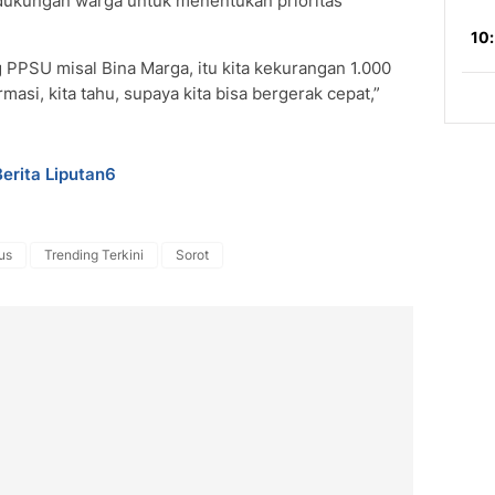
kungan warga untuk menentukan prioritas
ung PPSU misal Bina Marga, itu kita kekurangan 1.000
masi, kita tahu, supaya kita bisa bergerak cepat,”
Berita Liputan6
us
Trending Terkini
Sorot