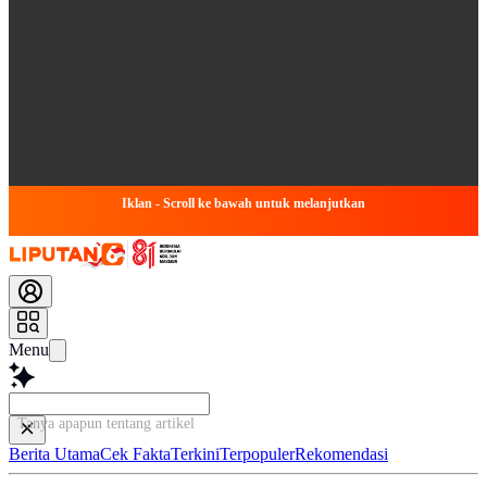
Iklan - Scroll ke bawah untuk melanjutkan
Menu
Tanya apapun tentang artikel ini...
Berita Utama
Cek Fakta
Terkini
Terpopuler
Rekomendasi