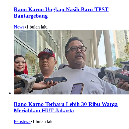
Rano Karno Ungkap Nasib Baru TPST
Bantargebang
News
•
1 bulan lalu
Rano Karno Terharu Lebih 30 Ribu Warga
Meriahkan HUT Jakarta
Peristiwa
•
1 bulan lalu