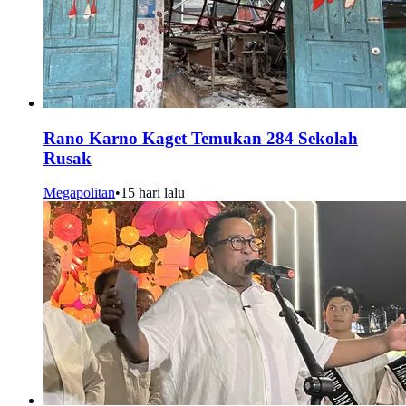
Rano Karno Kaget Temukan 284 Sekolah
Rusak
Megapolitan
•
15 hari lalu