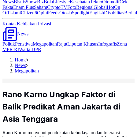
News
Bisnis
ShowBiz
Bola
Lifestyle
Kesehatan
Tekno
Otomotif
Cek
Fakta
Enam Plus
Saham
Crypto
TV
Foto
Regional
Global
Hot
On
Off
Islami
Citizen6
Opini
Feeds
Otosia
Spotlight
English
Disabilitas
Berita
Kontak
Kebijakan Privasi
News
Politik
Peristiwa
Megapolitan
Rajut
Liputan Khusus
Infografis
Zona
MPR RI
Warta DPR
Home
News
Megapolitan
Rano Karno Ungkap Faktor di
Balik Predikat Aman Jakarta di
Asia Tenggara
Rano Karno menyebut pendekatan kebudayaan dan toleransi