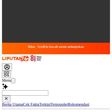
Iklan - Scroll ke bawah untuk melanjutkan
Menu
Baca lebih ce
Berita Utama
Cek Fakta
Terkini
Terpopuler
Rekomendasi