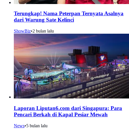
Terungkap! Nama Peterpan Ternyata Asalnya
dari Warung Sate Kelinci
ShowBiz
•
2 bulan lalu
Laporan Liputan6.com dari Singapura: Para
Pencari Berkah di Kapal Pesiar Mewah
News
•
5 bulan lalu