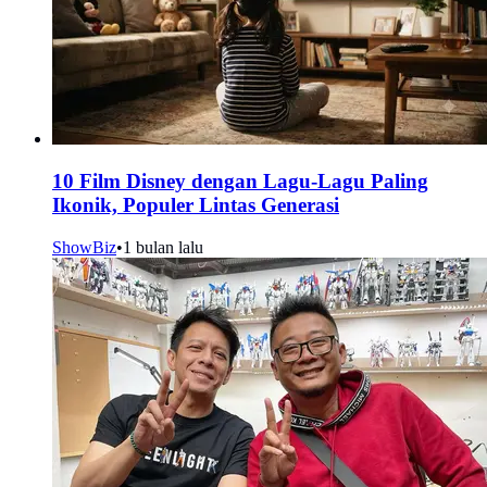
10 Film Disney dengan Lagu-Lagu Paling
Ikonik, Populer Lintas Generasi
ShowBiz
•
1 bulan lalu