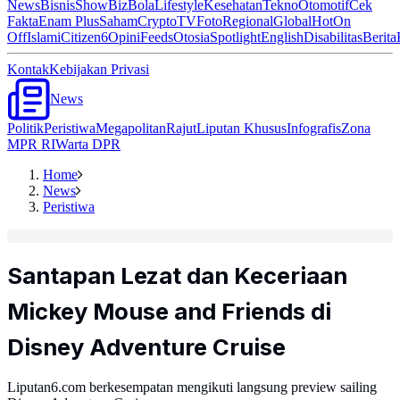
News
Bisnis
ShowBiz
Bola
Lifestyle
Kesehatan
Tekno
Otomotif
Cek
Fakta
Enam Plus
Saham
Crypto
TV
Foto
Regional
Global
Hot
On
Off
Islami
Citizen6
Opini
Feeds
Otosia
Spotlight
English
Disabilitas
Berita
Kontak
Kebijakan Privasi
News
Politik
Peristiwa
Megapolitan
Rajut
Liputan Khusus
Infografis
Zona
MPR RI
Warta DPR
Home
News
Peristiwa
Santapan Lezat dan Keceriaan
Mickey Mouse and Friends di
Disney Adventure Cruise
Liputan6.com berkesempatan mengikuti langsung preview sailing