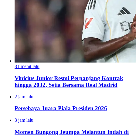
31 menit lalu
Vinicius Junior Resmi Perpanjang Kontrak
hingga 2032, Setia Bersama Real Madrid
2 jam lalu
Persebaya Juara Piala Presiden 2026
3 jam lalu
Momen Bungong Jeumpa Melantun Indah di