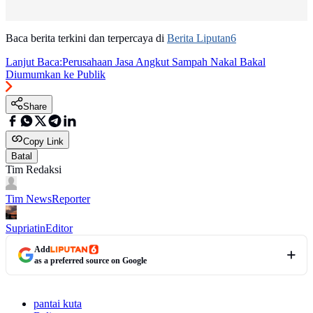
Baca berita terkini dan terpercaya di
Berita Liputan6
Lanjut Baca:
Perusahaan Jasa Angkut Sampah Nakal Bakal
Diumumkan ke Publik
Share
Copy Link
Batal
Tim Redaksi
Tim News
Reporter
Supriatin
Editor
Add
as a preferred source on Google
pantai kuta