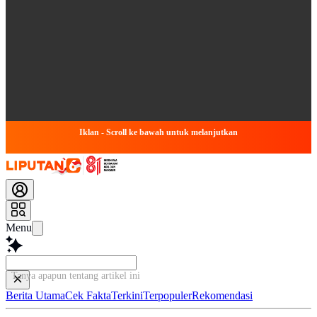
Iklan - Scroll ke bawah untuk melanjutkan
Menu
Tanya apapun tentang artikel ini...
Berita Utama
Cek Fakta
Terkini
Terpopuler
Rekomendasi