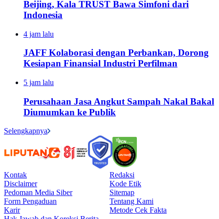
Beijing, Kala TRUST Bawa Simfoni dari
Indonesia
4 jam lalu
JAFF Kolaborasi dengan Perbankan, Dorong
Kesiapan Finansial Industri Perfilman
5 jam lalu
Perusahaan Jasa Angkut Sampah Nakal Bakal
Diumumkan ke Publik
Selengkapnya
Kontak
Redaksi
Disclaimer
Kode Etik
Pedoman Media Siber
Sitemap
Form Pengaduan
Tentang Kami
Karir
Metode Cek Fakta
Hak Jawab dan Koreksi Berita