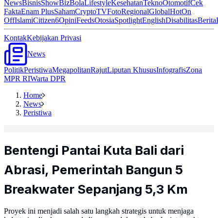
News
Bisnis
ShowBiz
Bola
Lifestyle
Kesehatan
Tekno
Otomotif
Cek
Fakta
Enam Plus
Saham
Crypto
TV
Foto
Regional
Global
Hot
On
Off
Islami
Citizen6
Opini
Feeds
Otosia
Spotlight
English
Disabilitas
Berita
Kontak
Kebijakan Privasi
News
Politik
Peristiwa
Megapolitan
Rajut
Liputan Khusus
Infografis
Zona
MPR RI
Warta DPR
Home
News
Peristiwa
Bentengi Pantai Kuta Bali dari
Abrasi, Pemerintah Bangun 5
Breakwater Sepanjang 5,3 Km
Proyek ini menjadi salah satu langkah strategis untuk menjaga