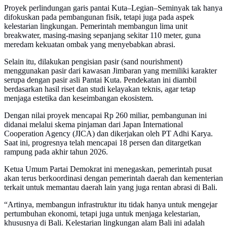
Proyek perlindungan garis pantai Kuta–Legian–Seminyak tak hanya
difokuskan pada pembangunan fisik, tetapi juga pada aspek
kelestarian lingkungan. Pemerintah membangun lima unit
breakwater, masing-masing sepanjang sekitar 110 meter, guna
meredam kekuatan ombak yang menyebabkan abrasi.
Selain itu, dilakukan pengisian pasir (sand nourishment)
menggunakan pasir dari kawasan Jimbaran yang memiliki karakter
serupa dengan pasir asli Pantai Kuta. Pendekatan ini diambil
berdasarkan hasil riset dan studi kelayakan teknis, agar tetap
menjaga estetika dan keseimbangan ekosistem.
Dengan nilai proyek mencapai Rp 260 miliar, pembangunan ini
didanai melalui skema pinjaman dari Japan International
Cooperation Agency (JICA) dan dikerjakan oleh PT Adhi Karya.
Saat ini, progresnya telah mencapai 18 persen dan ditargetkan
rampung pada akhir tahun 2026.
Ketua Umum Partai Demokrat ini menegaskan, pemerintah pusat
akan terus berkoordinasi dengan pemerintah daerah dan kementerian
terkait untuk memantau daerah lain yang juga rentan abrasi di Bali.
“Artinya, membangun infrastruktur itu tidak hanya untuk mengejar
pertumbuhan ekonomi, tetapi juga untuk menjaga kelestarian,
khususnya di Bali. Kelestarian lingkungan alam Bali ini adalah