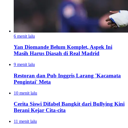
6 menit lalu
Yan Diomande Belum Komplet, Aspek Ini
Masih Harus Diasah di Real Madrid
9 menit lalu
Restoran dan Pub Inggris Larang 'Kacamata
Pengintai' Meta
10 menit lalu
Cerita Siswi Difabel Bangkit dari Bullying Kini
Berani Kejar Cita-cita
11 menit lalu