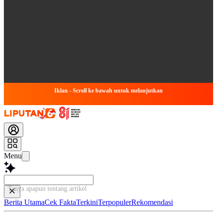
Iklan - Scroll ke bawah untuk melanjutkan
Menu
Tanya apapun tentang artikel ini...
Berita Utama
Cek Fakta
Terkini
Terpopuler
Rekomendasi