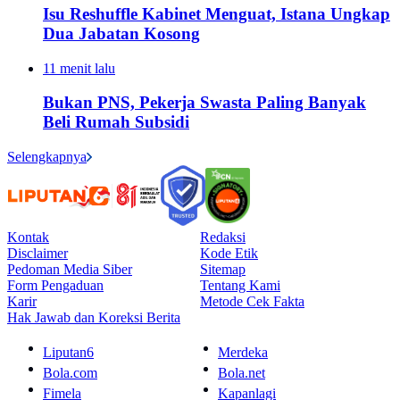
Isu Reshuffle Kabinet Menguat, Istana Ungkap
Dua Jabatan Kosong
11 menit lalu
Bukan PNS, Pekerja Swasta Paling Banyak
Beli Rumah Subsidi
Selengkapnya
Kontak
Redaksi
Disclaimer
Kode Etik
Pedoman Media Siber
Sitemap
Form Pengaduan
Tentang Kami
Karir
Metode Cek Fakta
Hak Jawab dan Koreksi Berita
Liputan6
Merdeka
Bola.com
Bola.net
Fimela
Kapanlagi