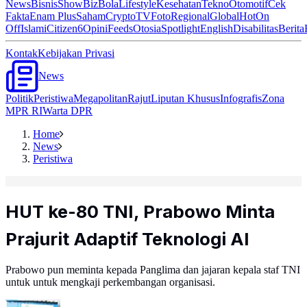
News
Bisnis
ShowBiz
Bola
Lifestyle
Kesehatan
Tekno
Otomotif
Cek
Fakta
Enam Plus
Saham
Crypto
TV
Foto
Regional
Global
Hot
On
Off
Islami
Citizen6
Opini
Feeds
Otosia
Spotlight
English
Disabilitas
Berita
Kontak
Kebijakan Privasi
News
Politik
Peristiwa
Megapolitan
Rajut
Liputan Khusus
Infografis
Zona
MPR RI
Warta DPR
Home
News
Peristiwa
HUT ke-80 TNI, Prabowo Minta
Prajurit Adaptif Teknologi AI
Prabowo pun meminta kepada Panglima dan jajaran kepala staf TNI
untuk untuk mengkaji perkembangan organisasi.