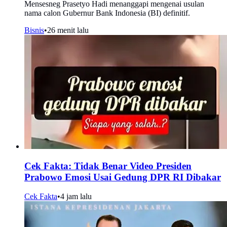
Mensesneg Prasetyo Hadi menanggapi mengenai usulan
nama calon Gubernur Bank Indonesia (BI) definitif.
Bisnis
•
26 menit lalu
Cek Fakta: Tidak Benar Video Presiden
Prabowo Emosi Usai Gedung DPR RI Dibakar
Cek Fakta
•
4 jam lalu