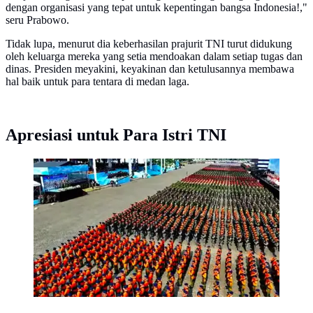
dengan organisasi yang tepat untuk kepentingan bangsa Indonesia!,"
seru Prabowo.
Tidak lupa, menurut dia keberhasilan prajurit TNI turut didukung
oleh keluarga mereka yang setia mendoakan dalam setiap tugas dan
dinas. Presiden meyakini, keyakinan dan ketulusannya membawa
hal baik untuk para tentara di medan laga.
Apresiasi untuk Para Istri TNI
Presiden Prabowo Subianto memimpin upacara
peringatan Hari Ulang Tahun (HUT) ke-80 Tentara
Nasional Indonesia (TNI) yang digelar di Silang
Monas, Jakarta Pusat, Minggu (5/10/2025). (Istimewa)