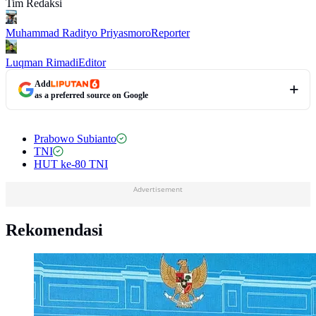
Tim Redaksi
Muhammad Radityo Priyasmoro
Reporter
Luqman Rimadi
Editor
Add
as a preferred source on Google
Prabowo Subianto
TNI
HUT ke-80 TNI
Advertisement
Rekomendasi