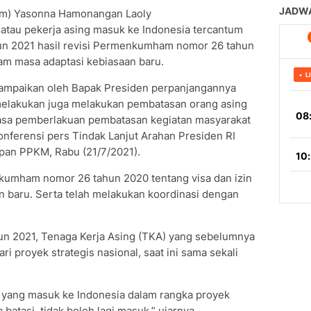
m) Yasonna Hamonangan Laoly
atau pekerja asing masuk ke Indonesia tercantum
 2021 hasil revisi Permenkumham nomor 26 tahun
lam masa adaptasi kebiasaan baru.
mpaikan oleh Bapak Presiden perpanjangannya
 melakukan juga melakukan pembatasan orang asing
asa pemberlakuan pembatasan kegiatan masyarakat
nferensi pers Tindak Lanjut Arahan Presiden RI
pan PPKM, Rabu (21/7/2021).
umham nomor 26 tahun 2020 tentang visa dan izin
n baru. Serta telah melakukan koordinasi dengan
 2021, Tenaga Kerja Asing (TKA) yang sebelumnya
i proyek strategis nasional, saat ini sama sekali
 yang masuk ke Indonesia dalam rangka proyek
 batasi, tidak boleh lagi masuk,” ujarnya.