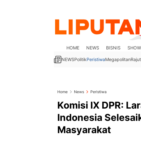
HOME
NEWS
BISNIS
SHOW
NEWS
Politik
Peristiwa
Megapolitan
Rajut
Home
News
Peristiwa
Komisi IX DPR: L
Indonesia Selesai
Masyarakat