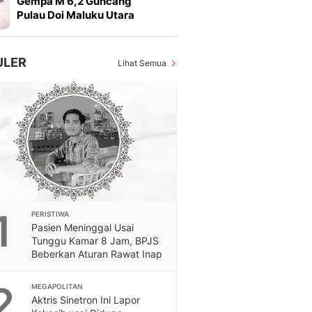
Gempa M 6,2 Guncang
Otosia
Pulau Doi Maluku Utara
Otosia
Feeds
Feeds Liputan6: Kumpul
ULER
Lihat Semua
Terbaru Harian
Spotlight
Berita Terkini, Kabar Te
Dan Dunia - Liputan6.
English
Exploring Knowledge, T
En.Liputan6.com
Disabilitas
Disabilitas Berita Terkini
1
PERISTIWA
Harian, Berita Terbaru,
Pasien Meninggal Usai
Berita
Tunggu Kamar 8 Jam, BPJS
Berita Hari Ini Politik,
Beberkan Aturan Rawat Inap
Health
Kabar Berita Terbaru D
2
MEGAPOLITAN
Diet, Herbal Terbaik
Aktris Sinetron Ini Lapor