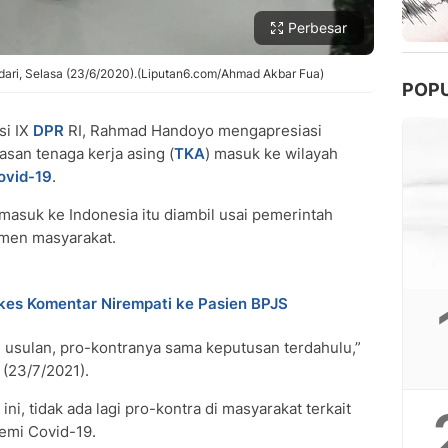
Perbesar
dari, Selasa (23/6/2020).(Liputan6.com/Ahmad Akbar Fua)
POP
si IX
DPR
RI, Rahmad Handoyo mengapresiasi
san tenaga kerja asing (
TKA
) masuk ke wilayah
ovid-19
.
masuk ke Indonesia itu diambil usai pemerintah
men masyarakat.
es Komentar Nirempati ke Pasien BPJS
 usulan, pro-kontranya sama keputusan terdahulu,”
 (23/7/2021).
i, tidak ada lagi pro-kontra di masyarakat terkait
demi Covid-19.