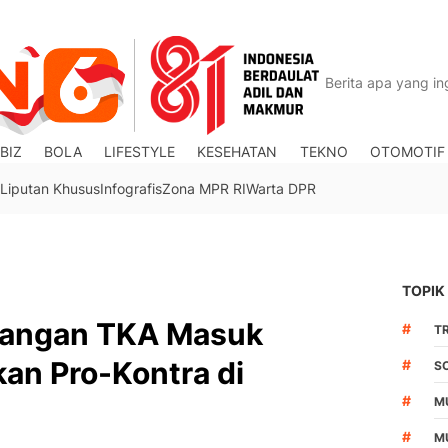
BIZ
BOLA
LIFESTYLE
KESEHATAN
TEKNO
OTOMOTIF
Liputan Khusus
Infografis
Zona MPR RI
Warta DPR
TOPIK
arangan TKA Masuk
#
TR
kan Pro-Kontra di
#
S
#
M
#
M