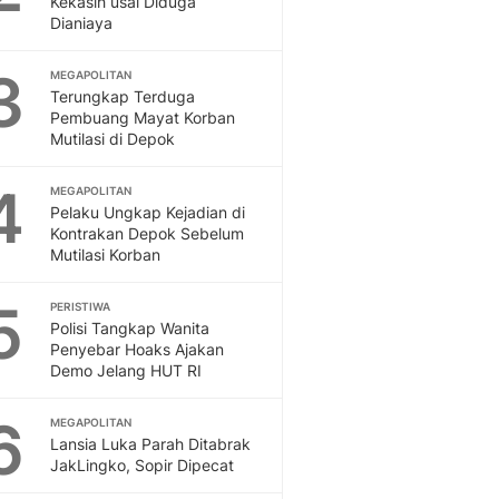
Kekasih usai Diduga
Sport
Dianiaya
Berita Bola Terkini, Ja
Klasemen, Hasil Liga
3
MEGAPOLITAN
Terungkap Terduga
Pembuang Mayat Korban
Mutilasi di Depok
4
MEGAPOLITAN
Pelaku Ungkap Kejadian di
Kontrakan Depok Sebelum
Mutilasi Korban
5
PERISTIWA
Polisi Tangkap Wanita
Penyebar Hoaks Ajakan
Demo Jelang HUT RI
6
MEGAPOLITAN
Lansia Luka Parah Ditabrak
JakLingko, Sopir Dipecat