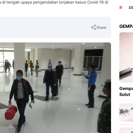
di tengah upaya pengendalian lonjakan kasus Covid-19 di
#
D
GEMPA
Share
Copy Link
Gempa
Sulut