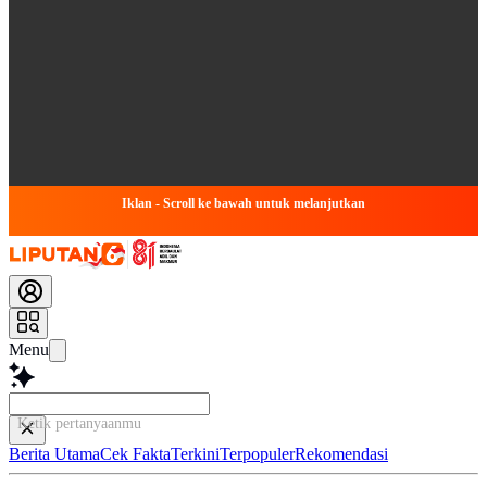
Iklan - Scroll ke bawah untuk melanjutkan
Menu
Ketik pertanyaanmu di sini...
Berita Utama
Cek Fakta
Terkini
Terpopuler
Rekomendasi