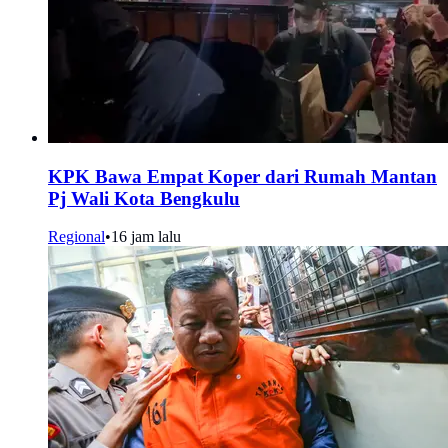
KPK Bawa Empat Koper dari Rumah Mantan
Pj Wali Kota Bengkulu
Regional
•
16 jam lalu