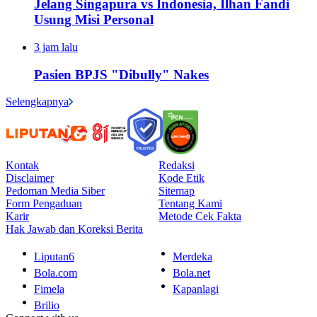
Jelang Singapura vs Indonesia, Ilhan Fandi
Usung Misi Personal
3 jam lalu
Pasien BPJS "Dibully" Nakes
Selengkapnya
Kontak
Redaksi
Disclaimer
Kode Etik
Pedoman Media Siber
Sitemap
Form Pengaduan
Tentang Kami
Karir
Metode Cek Fakta
Hak Jawab dan Koreksi Berita
Liputan6
Merdeka
Bola.com
Bola.net
Fimela
Kapanlagi
Brilio