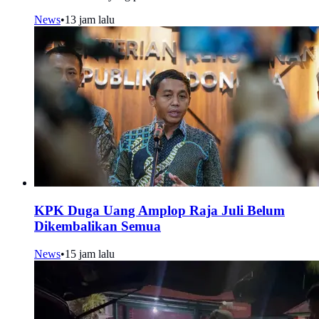
News
•
13 jam lalu
KPK Duga Uang Amplop Raja Juli Belum
Dikembalikan Semua
News
•
15 jam lalu