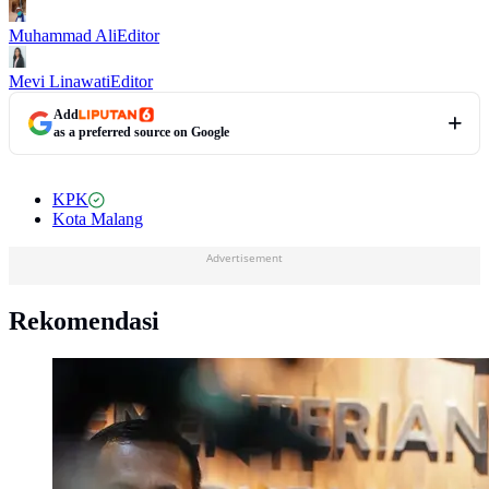
Muhammad Ali
Editor
Mevi Linawati
Editor
Add
as a preferred source on Google
KPK
Kota Malang
Advertisement
Rekomendasi