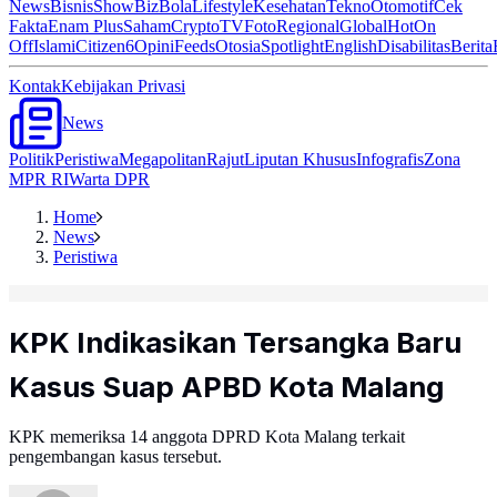
News
Bisnis
ShowBiz
Bola
Lifestyle
Kesehatan
Tekno
Otomotif
Cek
Fakta
Enam Plus
Saham
Crypto
TV
Foto
Regional
Global
Hot
On
Off
Islami
Citizen6
Opini
Feeds
Otosia
Spotlight
English
Disabilitas
Berita
Kontak
Kebijakan Privasi
News
Politik
Peristiwa
Megapolitan
Rajut
Liputan Khusus
Infografis
Zona
MPR RI
Warta DPR
Home
News
Peristiwa
KPK Indikasikan Tersangka Baru
Kasus Suap APBD Kota Malang
KPK memeriksa 14 anggota DPRD Kota Malang terkait
pengembangan kasus tersebut.