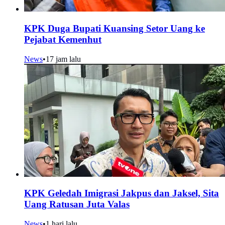
KPK Duga Bupati Kuansing Setor Uang ke
Pejabat Kemenhut
News
•
17 jam lalu
KPK Geledah Imigrasi Jakpus dan Jaksel, Sita
Uang Ratusan Juta Valas
News
•
1 hari lalu