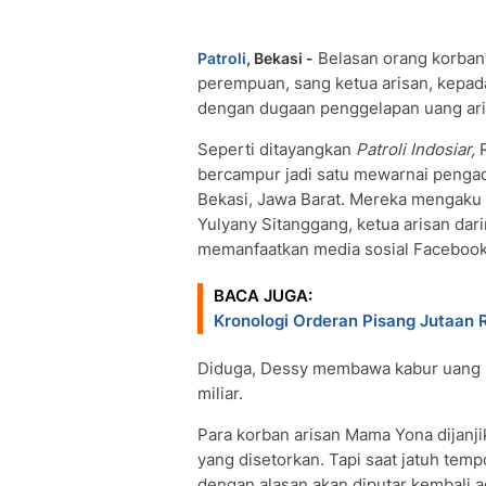
Belasan orang korban
Patroli
, Bekasi -
perempuan, sang ketua arisan, kepada
dengan dugaan penggelapan uang aris
Seperti ditayangkan
Patroli Indosiar,
R
bercampur jadi satu mewarnai pengad
Bekasi, Jawa Barat. Mereka mengaku
Yulyany Sitanggang, ketua arisan dar
memanfaatkan media sosial Facebook
BACA JUGA:
Kronologi Orderan Pisang Jutaan
Diduga, Dessy membawa kabur uang p
miliar.
Para korban arisan Mama Yona dijanji
yang disetorkan. Tapi saat jatuh temp
dengan alasan akan diputar kembali 