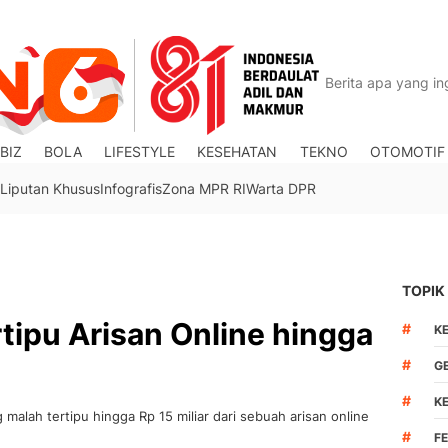
BIZ
BOLA
LIFESTYLE
KESEHATAN
TEKNO
OTOMOTIF
Liputan Khusus
Infografis
Zona MPR RI
Warta DPR
TOPIK
tipu Arisan Online hingga
#
K
#
G
#
K
malah tertipu hingga Rp 15 miliar dari sebuah arisan online
#
F