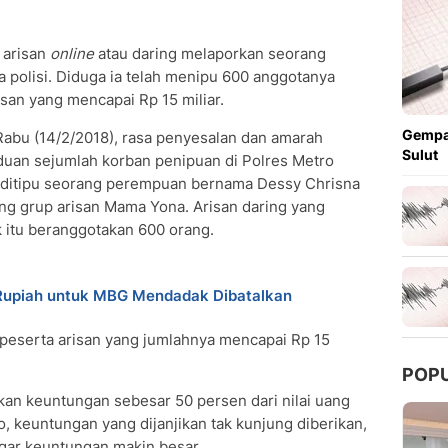
 arisan
online
atau daring melaporkan seorang
 polisi. Diduga ia telah menipu 600 anggotanya
an yang mencapai Rp 15 miliar.
Gempa
abu (14/2/2018), rasa penyesalan dan amarah
Sulut
uan sejumlah korban penipuan di Polres Metro
 ditipu seorang perempuan bernama Dessy Chrisna
ing grup arisan Mama Yona. Arisan daring yang
 itu beranggotakan 600 orang.
 Rupiah untuk MBG Mendadak Dibatalkan
eserta arisan yang jumlahnya mencapai Rp 15
POP
kan keuntungan sebesar 50 persen dari nilai uang
o, keuntungan yang dijanjikan tak kunjung diberikan,
agar keuntungan makin besar.