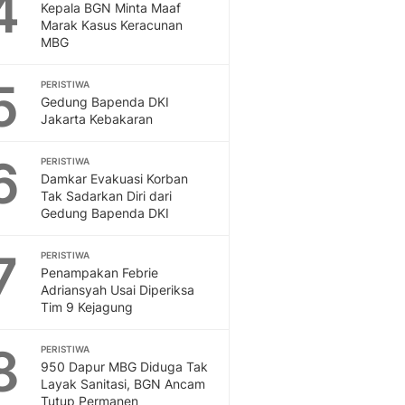
4
Kepala BGN Minta Maaf
Marak Kasus Keracunan
MBG
5
PERISTIWA
Gedung Bapenda DKI
Jakarta Kebakaran
6
PERISTIWA
Damkar Evakuasi Korban
Tak Sadarkan Diri dari
Gedung Bapenda DKI
7
PERISTIWA
Penampakan Febrie
Adriansyah Usai Diperiksa
Tim 9 Kejagung
8
PERISTIWA
950 Dapur MBG Diduga Tak
Layak Sanitasi, BGN Ancam
Tutup Permanen