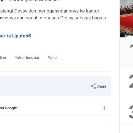
datangi Dessy dan menggelandangnya ke kantor
i kasusnya dan sudah menahan Dessy sebagai bagian
Berita Liputan6
line
Patroli Indosiar
Patroli
Share
 on Google
Copy Link