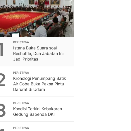
Sport
Berita Bola Terkini, Ja
Klasemen, Hasil Liga
1
PERISTIWA
Istana Buka Suara soal
Reshuffle, Dua Jabatan Ini
Jadi Prioritas
2
PERISTIWA
Kronologi Penumpang Batik
Air Coba Buka Paksa Pintu
Darurat di Udara
3
PERISTIWA
Kondisi Terkini Kebakaran
Gedung Bapenda DKI
PERISTIWA