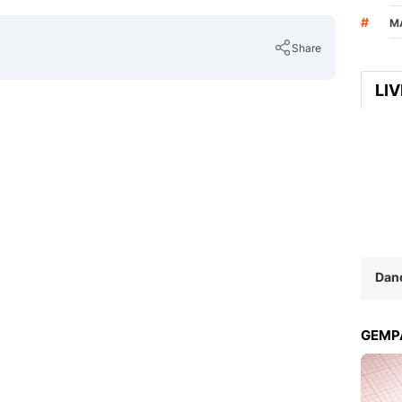
#
M
Share
LI
Copy Link
Dan
GEMPA