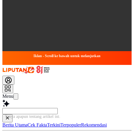
Iklan - Scroll ke bawah untuk melanjutkan
Menu
Tanya apapun tentang artikel ini...
Berita Utama
Cek Fakta
Terkini
Terpopuler
Rekomendasi