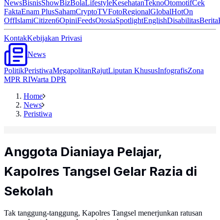
News
Bisnis
ShowBiz
Bola
Lifestyle
Kesehatan
Tekno
Otomotif
Cek
Fakta
Enam Plus
Saham
Crypto
TV
Foto
Regional
Global
Hot
On
Off
Islami
Citizen6
Opini
Feeds
Otosia
Spotlight
English
Disabilitas
Berita
Kontak
Kebijakan Privasi
News
Politik
Peristiwa
Megapolitan
Rajut
Liputan Khusus
Infografis
Zona
MPR RI
Warta DPR
Home
News
Peristiwa
Anggota Dianiaya Pelajar,
Kapolres Tangsel Gelar Razia di
Sekolah
Tak tanggung-tanggung, Kapolres Tangsel menerjunkan ratusan