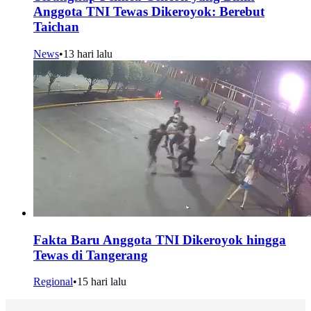
Anggota TNI Tewas Dikeroyok: Berebut
Taichan
News
•
13 hari lalu
Fakta Baru Anggota TNI Dikeroyok hingga
Tewas di Tangerang
Regional
•
15 hari lalu