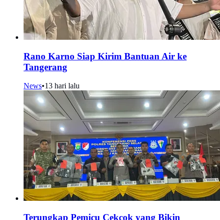
Rano Karno Siap Kirim Bantuan Air ke
Tangerang
News
•
13 hari lalu
Terungkap Pemicu Cekcok yang Bikin