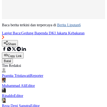
Baca berita terkini dan terpercaya di
Berita Liputan6
Lanjut Baca:
Gedung Bapenda DKI Jakarta Kebakaran
Share
Copy Link
Batal
Tim Redaksi
Pramita Tristiawati
Reporter
Muhammad Ali
Editor
Rinaldo
Editor
Reza Deni Saputra
Editor