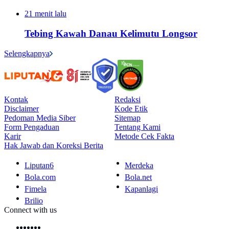
21 menit lalu
Tebing Kawah Danau Kelimutu Longsor
Selengkapnya
Kontak
Redaksi
Disclaimer
Kode Etik
Pedoman Media Siber
Sitemap
Form Pengaduan
Tentang Kami
Karir
Metode Cek Fakta
Hak Jawab dan Koreksi Berita
Liputan6
Merdeka
Bola.com
Bola.net
Fimela
Kapanlagi
Brilio
Connect with us