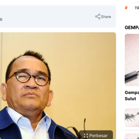
#
TR
Share
IB
GEMPA
Copy Link
Gempa
Sulut
Perbesar