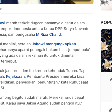
ah)
POP
owi
marah terkait dugaan namanya dicatut dalam
reeport Indonesia antara Ketua DPR Setya Novanto,
esia, dan pengusaha
M Riza Chalid
.
l menilai, setelah
Jokowi mengungkapkan
eharusnya aparat penegak hukum bisa 'jemput bola'.
yang ada dalam rekaman itu untuk dimintai
 tersebut.
tuk jadi presiden itu karena kehendak Tuhan. Tapi
ah.‎
Kejaksaan,
Pembantu Presiden mereka bisa
lidikan, penyidikan, penuntutan," kata Ruhut saat
5).
gomong begitu sudah marah. Mereka harus cepat
sut. Kalau saya Jaksa Agung sudah panggil itu,"