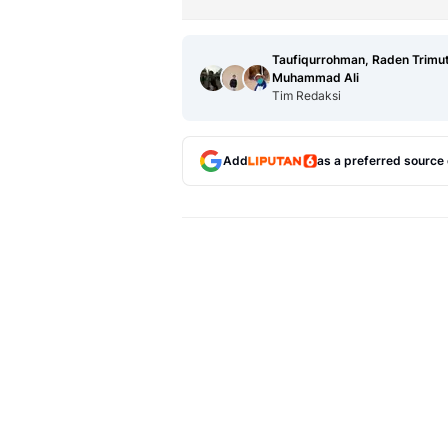
Taufiqurrohman, Raden Trimut
Muhammad Ali
Tim Redaksi
Add
as a preferred source