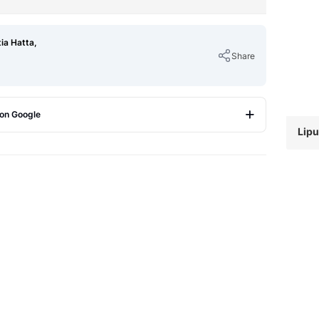
ia Hatta,
Share
 on Google
Lipu
Copy Link