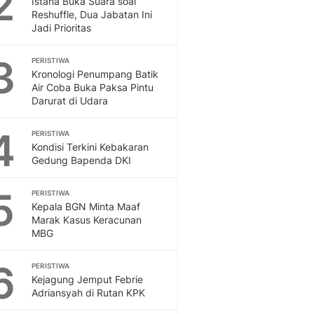
2
Istana Buka Suara soal
Sport
Reshuffle, Dua Jabatan Ini
Berita Bola Terkini, Ja
Jadi Prioritas
Klasemen, Hasil Liga
3
PERISTIWA
Kronologi Penumpang Batik
Air Coba Buka Paksa Pintu
Darurat di Udara
4
PERISTIWA
Kondisi Terkini Kebakaran
Gedung Bapenda DKI
5
PERISTIWA
Kepala BGN Minta Maaf
Marak Kasus Keracunan
MBG
6
PERISTIWA
Kejagung Jemput Febrie
Adriansyah di Rutan KPK