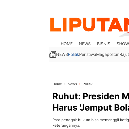
HOME
NEWS
BISNIS
SHOW
NEWS
Politik
Peristiwa
Megapolitan
Rajut
Home
News
Politik
Ruhut: Presiden 
Harus 'Jemput Bol
Para penegak hukum bisa memanggil ketiga
keterangannya.