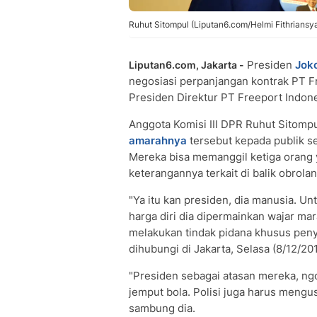
Ruhut Sitompul (Liputan6.com/Helmi Fithriansy
Presiden
Jok
Liputan6.com, Jakarta -
negosiasi perpanjangan kontrak PT F
Presiden Direktur PT Freeport Indon
Anggota Komisi III DPR Ruhut Sitompu
amarahnya
tersebut kepada publik s
Mereka bisa memanggil ketiga orang 
keterangannya terkait di balik obrolan
"Ya itu kan presiden, dia manusia. Un
harga diri dia dipermainkan wajar mar
melakukan tindak pidana khusus penye
dihubungi di Jakarta, Selasa (8/12/201
"Presiden sebagai atasan mereka, n
jemput bola. ‎Polisi juga harus mengu
‎sambung dia.