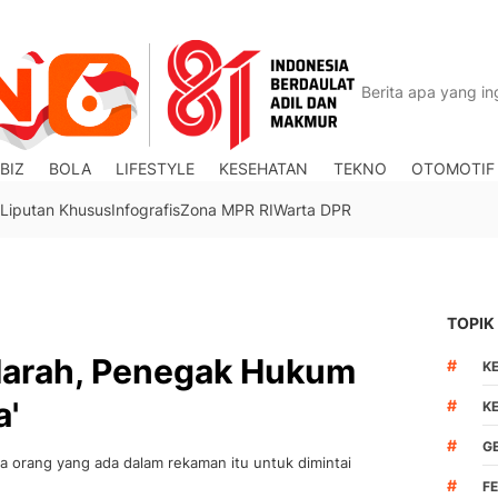
BIZ
BOLA
LIFESTYLE
KESEHATAN
TEKNO
OTOMOTIF
Liputan Khusus
Infografis
Zona MPR RI
Warta DPR
TOPIK
Marah, Penegak Hukum
#
K
a'
#
K
#
G
 orang yang ada dalam rekaman itu untuk dimintai
#
F