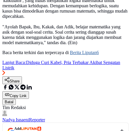
'kalkulator', yang malas menjadikan logika matematika untuk
memudahkan kehidupan. Dengan kemampuan berlogika, suatu
kasus bisa dimodelkan dengan rumusan matematis, sehingga mudah
dipecahkan.
"Ayolah Bapak, Ibu, Kakak, dan Adik, belajar matematika yang
asik dengan soal-soal cerita. Soal cerita sering dianggap susah
karena tidak menggunakan logika dan jarang diajarkan membuat
model matematikanya," tandas dia. (Ein)
Baca berita terkini dan terpercaya di
Berita Liputan6
Lanjut Baca:
Diduga Curi Kabel, Pria Terbakar Akibat Sengatan
Listrik
Share
Copy Link
Batal
Tim Redaksi
Nadya Isnaeni
Reporter
Add