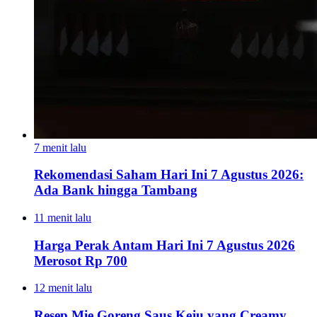
7 menit lalu
Rekomendasi Saham Hari Ini 7 Agustus 2026:
Ada Bank hingga Tambang
11 menit lalu
Harga Perak Antam Hari Ini 7 Agustus 2026
Merosot Rp 700
12 menit lalu
Resep Mie Goreng Saus Keju yang Creamy