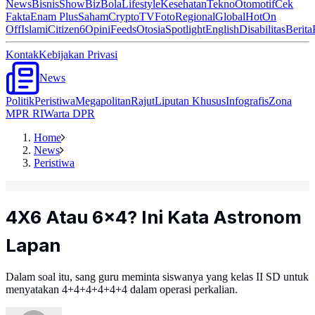
News
Bisnis
ShowBiz
Bola
Lifestyle
Kesehatan
Tekno
Otomotif
Cek
Fakta
Enam Plus
Saham
Crypto
TV
Foto
Regional
Global
Hot
On
Off
Islami
Citizen6
Opini
Feeds
Otosia
Spotlight
English
Disabilitas
Berita
Kontak
Kebijakan Privasi
News
Politik
Peristiwa
Megapolitan
Rajut
Liputan Khusus
Infografis
Zona
MPR RI
Warta DPR
Home
News
Peristiwa
4X6 Atau 6x4? Ini Kata Astronom
Lapan
Dalam soal itu, sang guru meminta siswanya yang kelas II SD untuk
menyatakan 4+4+4+4+4+4 dalam operasi perkalian.