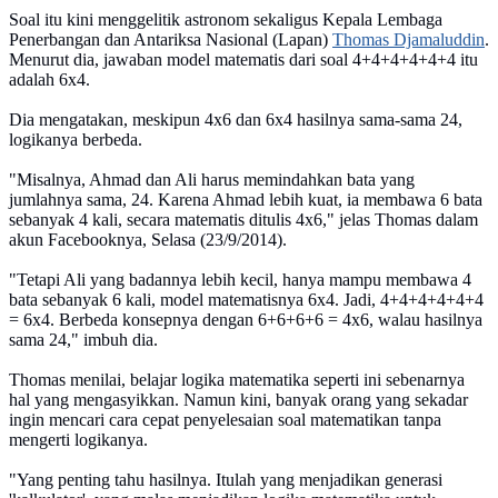
Soal itu kini menggelitik astronom sekaligus Kepala Lembaga
Penerbangan dan Antariksa Nasional (Lapan)
Thomas Djamaluddin
.
Menurut dia, jawaban model matematis dari soal 4+4+4+4+4+4 itu
adalah 6x4.
Dia mengatakan, meskipun 4x6 dan 6x4 hasilnya sama-sama 24,
logikanya berbeda.
"Misalnya, Ahmad dan Ali harus memindahkan bata yang
jumlahnya sama, 24. Karena Ahmad lebih kuat, ia membawa 6 bata
sebanyak 4 kali, secara matematis ditulis 4x6," jelas Thomas dalam
akun Facebooknya, Selasa (23/9/2014).
"Tetapi Ali yang badannya lebih kecil, hanya mampu membawa 4
bata sebanyak 6 kali, model matematisnya 6x4. Jadi, 4+4+4+4+4+4
= 6x4. Berbeda konsepnya dengan 6+6+6+6 = 4x6, walau hasilnya
sama 24," imbuh dia.
Thomas menilai, belajar logika matematika seperti ini sebenarnya
hal yang mengasyikkan. Namun kini, banyak orang yang sekadar
ingin mencari cara cepat penyelesaian soal matematikan tanpa
mengerti logikanya.
"Yang penting tahu hasilnya. Itulah yang menjadikan generasi