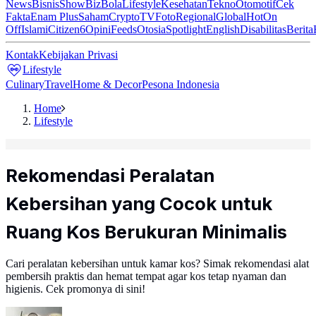
News
Bisnis
ShowBiz
Bola
Lifestyle
Kesehatan
Tekno
Otomotif
Cek
Fakta
Enam Plus
Saham
Crypto
TV
Foto
Regional
Global
Hot
On
Off
Islami
Citizen6
Opini
Feeds
Otosia
Spotlight
English
Disabilitas
Berita
Kontak
Kebijakan Privasi
Lifestyle
Culinary
Travel
Home & Decor
Pesona Indonesia
Home
Lifestyle
Rekomendasi Peralatan
Kebersihan yang Cocok untuk
Ruang Kos Berukuran Minimalis
Cari peralatan kebersihan untuk kamar kos? Simak rekomendasi alat
pembersih praktis dan hemat tempat agar kos tetap nyaman dan
higienis. Cek promonya di sini!