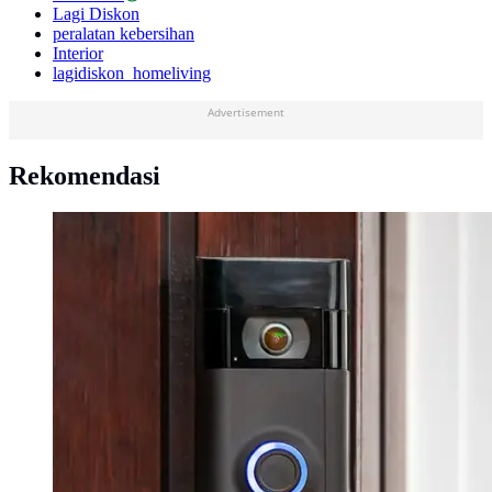
Lagi Diskon
peralatan kebersihan
Interior
lagidiskon_homeliving
Advertisement
Rekomendasi