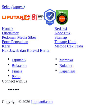
Selengkapnya
Kontak
Redaksi
Disclaimer
Kode Etik
Pedoman Media Siber
Sitemap
Form Pengaduan
Tentang Kami
Karir
Metode Cek Fakta
Hak Jawab dan Koreksi Berita
Liputan6
Merdeka
Bola.com
Bola.net
Fimela
Kapanlagi
Brilio
Connect with us
Copyright © 2026
Liputan6.com