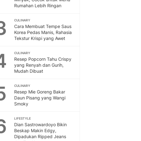
Feeds
Rumahan Lebih Ringan
Feeds Liputan6: Kumpul
Terbaru Harian
3
CULINARY
Cara Membuat Tempe Saus
Otosia
Korea Pedas Manis, Rahasia
Otosia
Tekstur Krispi yang Awet
Spotlight
Berita Terkini, Kabar Te
4
CULINARY
Dan Dunia - Liputan6.
Resep Popcorn Tahu Crispy
English
yang Renyah dan Gurih,
Exploring Knowledge, T
Mudah Dibuat
En.Liputan6.com
Disabilitas
5
CULINARY
Disabilitas Berita Terkini
Resep Mie Goreng Bakar
Daun Pisang yang Wangi
Harian, Berita Terbaru,
Smoky
Berita
Berita Hari Ini Politik,
6
LIFESTYLE
Health
Dian Sastrowardoyo Bikin
Kabar Berita Terbaru D
Beskap Makin Edgy,
Diet, Herbal Terbaik
Dipadukan Ripped Jeans