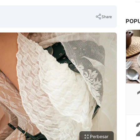
Share
POP
Copy Link
Perbesar