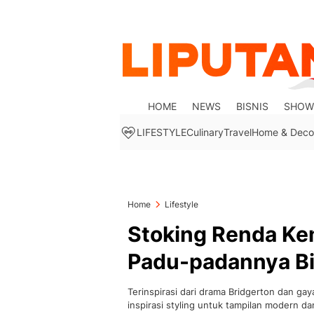
HOME
NEWS
BISNIS
SHOW
LIFESTYLE
Culinary
Travel
Home & Deco
Home
Lifestyle
Stoking Renda Kem
Padu-padannya Bi
Terinspirasi dari drama Bridgerton dan gay
inspirasi styling untuk tampilan modern da