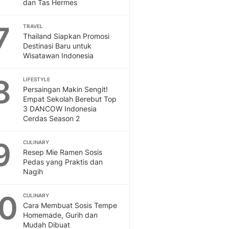
Sport
dan Tas Hermes
Berita Bola Terkini, Ja
7
Klasemen, Hasil Liga
TRAVEL
Thailand Siapkan Promosi
Destinasi Baru untuk
Wisatawan Indonesia
8
LIFESTYLE
Persaingan Makin Sengit!
Empat Sekolah Berebut Top
3 DANCOW Indonesia
Cerdas Season 2
9
CULINARY
Resep Mie Ramen Sosis
Pedas yang Praktis dan
Nagih
10
CULINARY
Cara Membuat Sosis Tempe
Homemade, Gurih dan
Mudah Dibuat