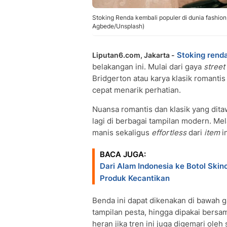
Stoking Renda kembali populer di dunia fashion, t
Agbede/Unsplash)
Stoking rend
Liputan6.com, Jakarta -
belakangan ini. Mulai dari gaya
street 
Bridgerton atau karya klasik romantis
cepat menarik perhatian.
Nuansa romantis dan klasik yang dit
lagi di berbagai tampilan modern. Mel
manis sekaligus
effortless
dari
item
i
BACA JUGA:
Dari Alam Indonesia ke Botol Ski
Produk Kecantikan
Benda ini dapat dikenakan di bawah g
tampilan pesta, hingga dipakai bersa
heran jika tren ini juga digemari oleh