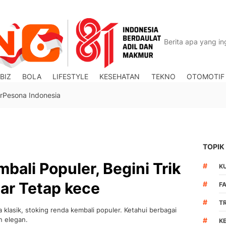
BIZ
BOLA
LIFESTYLE
KESEHATAN
TEKNO
OTOMOTIF
r
Pesona Indonesia
TOPIK
bali Populer, Begini Trik
#
K
ar Tetap kece
#
F
#
T
a klasik, stoking renda kembali populer. Ketahui berbagai
n elegan.
#
K