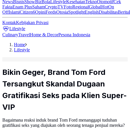
News
Bisnis
ShowBiz
Bola
Lifestyle
Kesehatan
Tekno
Otomotif
Cek
Fakta
Enam Plus
Saham
Crypto
TV
Foto
Regional
Global
Hot
On
Off
Islami
Citizen6
Opini
Feeds
Otosia
Spotlight
English
Disabilitas
Berita
Kontak
Kebijakan Privasi
Lifestyle
Culinary
Travel
Home & Decor
Pesona Indonesia
Home
Lifestyle
Bikin Geger, Brand Tom Ford
Tersangkut Skandal Dugaan
Gratifikasi Seks pada Klien Super-
VIP
Bagaimana reaksi induk brand Tom Ford menanggapi tuduhan
gratifikasi seks yang diajukan oleh seorang tenaga penjual mereka?