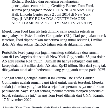
Richard Buckley dan penerima penghargaan
pencapaian seumur hidup Geoffrey Beene, Tom Ford,
selama penghargaan mode CFDA 2014 di Alice Tully
Hall, Lincoln Center pada 2 Juni 2014 di New York
City. (LARRY BUSACCA / GETTY IMAGES
NORTH AMERICA / GETTY IMAGES VIA AFP)
Merek Tom Ford kini tak lagi dimiliki sang pendiri setelah ia
menjualnya ke Estee Lauder Companies (EL). Dari penjualan merek
tersebut, Ford diperkirakan menerima uang tunai sekitar 1,1 miliar
dolar AS atau sekitar Rp15,6 triliun setelah dikurangi pajak.
Portofolio Ford yang ada juga mencakup setidaknya dua rumah,
satu di Los Angeles dan satu di New York City, senilai 65 juta dolar
AS atau sekitar Rp1 triliun. Jumlah itu hanya sebagian dari nilai
kesepakatan 2,8 miliar dolar AS atau Rp43 triliun. Sisa dari yang tak
dibayarkan tunai akan berbentuk utang yang jatuh tempo pada 2025.
"Sangat senang dengan akuisisi ini karena The Estée Lauder
Companies adalah rumah yang ideal untuk merek tersebut. Mereka
sudah jadi mitra yang luar biasa sejak hari pertama saya mendirikan
perusahaan. Saya sangat senang melihat mereka menjadi penerus di
babak selanjutnya ini," terang Tom Ford dilansir dari CNN, Kamis,
17 November 2022.
Akuisisi Tom Ford Brands oleh Estée Lauder diperkirakan akan