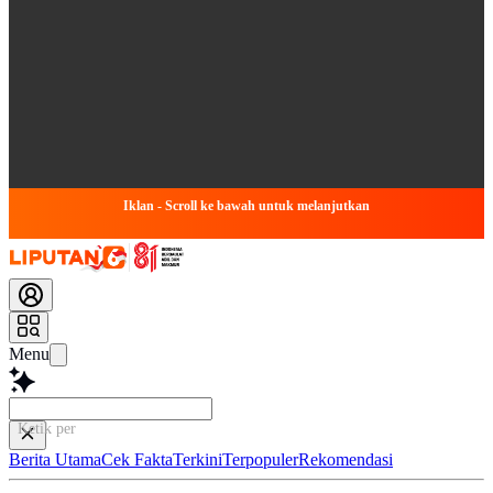
Iklan - Scroll ke bawah untuk melanjutkan
Menu
Ketik pertanyaanmu d
Berita Utama
Cek Fakta
Terkini
Terpopuler
Rekomendasi