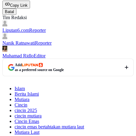
Copy Link
Batal
Tim Redaksi
Liputan6.com
Reporter
Nanik Ratnawati
Reporter
Muhamad Ridlo
Editor
Add
as a preferred source on Google
Islam
Berita Islami
Mutiara
Cincin
cincin 2025
cincin mutiara
Cincin Emas
cincin emas bertahtakan mutiara laut
Mutiara Laut