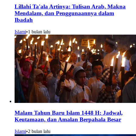
Lillahi Ta'ala Artinya: Tulisan Arab, Makna
Mendalam, dan Penggunaannya dalam
Ibadah
Islami
•
1 bulan lalu
Malam Tahun Baru Islam 1448 H: Jadwal,
Keutamaan, dan Amalan Berpahala Besar
Islami
•
2 bulan lalu