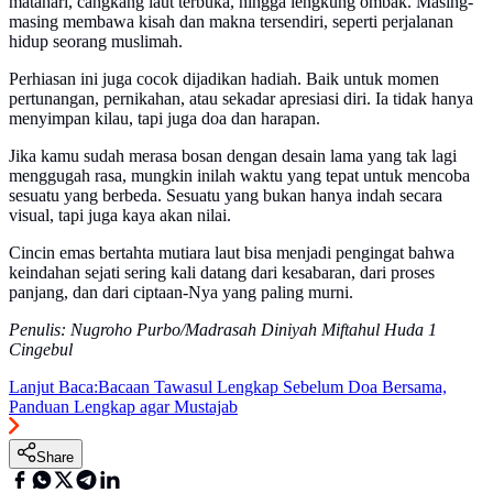
matahari, cangkang laut terbuka, hingga lengkung ombak. Masing-
masing membawa kisah dan makna tersendiri, seperti perjalanan
hidup seorang muslimah.
Perhiasan ini juga cocok dijadikan hadiah. Baik untuk momen
pertunangan, pernikahan, atau sekadar apresiasi diri. Ia tidak hanya
menyimpan kilau, tapi juga doa dan harapan.
Jika kamu sudah merasa bosan dengan desain lama yang tak lagi
menggugah rasa, mungkin inilah waktu yang tepat untuk mencoba
sesuatu yang berbeda. Sesuatu yang bukan hanya indah secara
visual, tapi juga kaya akan nilai.
Cincin emas bertahta mutiara laut bisa menjadi pengingat bahwa
keindahan sejati sering kali datang dari kesabaran, dari proses
panjang, dan dari ciptaan-Nya yang paling murni.
Penulis: Nugroho Purbo/Madrasah Diniyah Miftahul Huda 1
Cingebul
Lanjut Baca:
Bacaan Tawasul Lengkap Sebelum Doa Bersama,
Panduan Lengkap agar Mustajab
Share