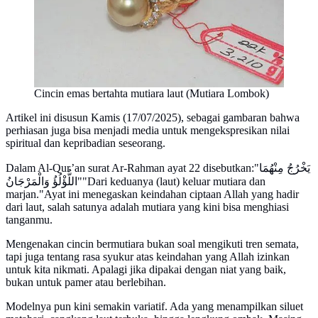
Cincin emas bertahta mutiara laut (Mutiara Lombok)
Artikel ini disusun Kamis (17/07/2025), sebagai gambaran bahwa
perhiasan juga bisa menjadi media untuk mengekspresikan nilai
spiritual dan kepribadian seseorang.
Dalam Al-Qur’an surat Ar-Rahman ayat 22 disebutkan:"يَخْرُجُ مِنْهُمَا
اللُّؤْلُؤُ وَالْمَرْجَانُ""Dari keduanya (laut) keluar mutiara dan
marjan."Ayat ini menegaskan keindahan ciptaan Allah yang hadir
dari laut, salah satunya adalah mutiara yang kini bisa menghiasi
tanganmu.
Mengenakan cincin bermutiara bukan soal mengikuti tren semata,
tapi juga tentang rasa syukur atas keindahan yang Allah izinkan
untuk kita nikmati. Apalagi jika dipakai dengan niat yang baik,
bukan untuk pamer atau berlebihan.
Modelnya pun kini semakin variatif. Ada yang menampilkan siluet