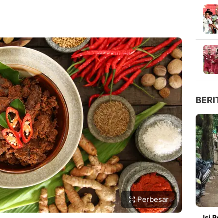
BERI
Perbesar
Isi 