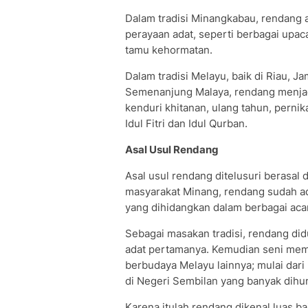
Dalam tradisi Minangkabau, rendang a
perayaan adat, seperti berbagai upa
tamu kehormatan.
Dalam tradisi Melayu, baik di Riau, 
Semenanjung Malaya, rendang menjad
kenduri khitanan, ulang tahun, pernik
Idul Fitri dan Idul Qurban.
Asal Usul Rendang
Asal usul rendang ditelusuri berasal
masyarakat Minang, rendang sudah ad
yang dihidangkan dalam berbagai aca
Sebagai masakan tradisi, rendang did
adat pertamanya. Kemudian seni mem
berbudaya Melayu lainnya; mulai dari
di Negeri Sembilan yang banyak dihu
Karena itulah rendang dikenal luas b