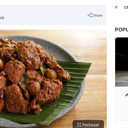
#
C
Share
WIB
POP
Copy Link
Perbesar