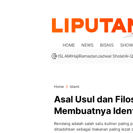
HOME
NEWS
BISNIS
SHOW
ISLAMI
Haji
Ramadan
Jadwal Sholat
Al-Q
Home
Islami
Asal Usul dan Fil
Membuatnya Ident
Rendang adalah salah satu kuliner paling 
ditasbihkan sebagai makanan paling lezat d