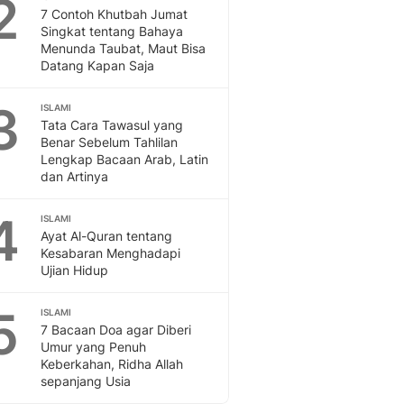
2
Feeds
7 Contoh Khutbah Jumat
Singkat tentang Bahaya
Feeds Liputan6: Kumpul
Menunda Taubat, Maut Bisa
Terbaru Harian
Datang Kapan Saja
Otosia
Otosia
3
ISLAMI
Spotlight
Tata Cara Tawasul yang
Berita Terkini, Kabar Te
Benar Sebelum Tahlilan
Dan Dunia - Liputan6.
Lengkap Bacaan Arab, Latin
dan Artinya
English
Exploring Knowledge, T
4
ISLAMI
En.Liputan6.com
Ayat Al-Quran tentang
Disabilitas
Kesabaran Menghadapi
Disabilitas Berita Terkini
Ujian Hidup
Harian, Berita Terbaru,
Berita
5
ISLAMI
Berita Hari Ini Politik,
7 Bacaan Doa agar Diberi
Health
Umur yang Penuh
Keberkahan, Ridha Allah
Kabar Berita Terbaru D
sepanjang Usia
Diet, Herbal Terbaik