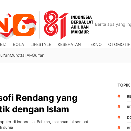
BIZ
BOLA
LIFESTYLE
KESEHATAN
TEKNO
OTOMOTIF
ur'an
Murottal Al-Qur'an
TOPIK
osofi Rendang yang
#
R
ik dengan Islam
#
R
#
DO
populer di Indonesia. Bahkan, makanan ini sempat
i dunia
#
B