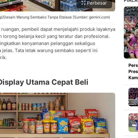
PIALA
Perbesar
ng)/Desain Warung Sembako Tanpa Etalase (Sumber: gemini.com)
 ruangan, pembeli dapat menjelajahi produk layaknya
 lorong belanja kecil yang teratur dan profesional.
ningkatkan kenyamanan pelanggan sekaligus
elas. Tata letak warung sembako seperti ini
ik.
Pers
Pres
Kami
Display Utama Cepat Beli