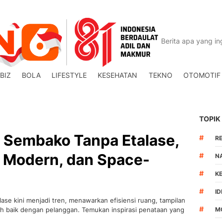
BIZ
BOLA
LIFESTYLE
KESEHATAN
TEKNO
OTOMOTIF
TOPIK
 Sembako Tanpa Etalase,
#
R
, Modern, dan Space-
#
N
#
K
#
I
se kini menjadi tren, menawarkan efisiensi ruang, tampilan
#
bih baik dengan pelanggan. Temukan inspirasi penataan yang
M