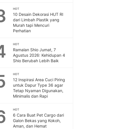
Feeds
3
HOT
Feeds Liputan6: Kumpul
10 Desain Dekorasi HUT RI
Terbaru Harian
dari Limbah Plastik yang
Otosia
Murah tapi Mencuri
Perhatian
Otosia
Spotlight
4
Berita Terkini, Kabar Te
HOT
Ramalan Shio Jumat, 7
Dan Dunia - Liputan6.
Agustus 2026: Kehidupan 4
English
Shio Berubah Lebih Baik
Exploring Knowledge, T
En.Liputan6.com
5
HOT
Disabilitas
12 Inspirasi Area Cuci Piring
Disabilitas Berita Terkini
untuk Dapur Type 36 agar
Harian, Berita Terbaru,
Tetap Nyaman Digunakan,
Minimalis dan Rapi
Berita
Berita Hari Ini Politik,
6
HOT
Health
6 Cara Buat Pet Cargo dari
Kabar Berita Terbaru D
Galon Bekas yang Kokoh,
Diet, Herbal Terbaik
Aman, dan Hemat