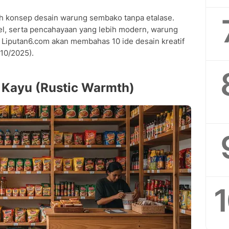
letakkan di rak terbuka?
lah konsep desain warung sembako tanpa etalase.
esain ulang warung tanpa etalase?
ibel, serta pencahayaan yang lebih modern, warung
 semua lokasi?
n. Liputan6.com akan membahas 10 ide desain kreatif
/10/2025).
 Kayu (Rustic Warmth)