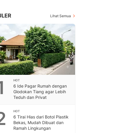
Berita Daerah Dan Peri
Terbaru
Global
ULER
Lihat Semua
Berita Internasional, Sa
Inspiratif, Unik, Dan M
Hot
Hot Liputan6.com Menya
Dan Terbaru
On Off
On Off Liputan6: Sinop
& Berita Bisnis Digital
Islami
1
HOT
Berita & Kajian Islami
6 Ide Pagar Rumah dengan
Hikmah - Liputan6
Glodokan Tiang agar Lebih
Citizen6
Teduh dan Privat
Berita Citizen6 - Medi
Liputan6.com
2
HOT
6 Tirai Hias dari Botol Plastik
Opini
Bekas, Mudah Dibuat dan
Opini Liputan6: Analis
Ramah Lingkungan
Pandang Dan Perspekti