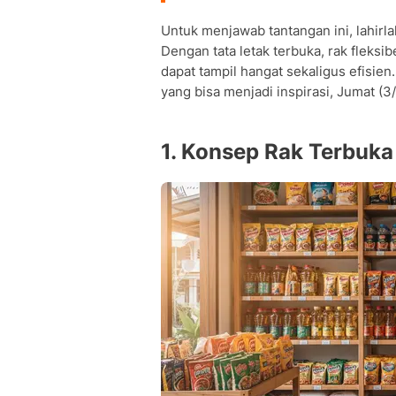
• Produk apa yang sebaiknya tidak di
Untuk menjawab tantangan ini, lahir
• Berapa modal rata-rata untuk mend
Dengan tata letak terbuka, rak fleks
• Apakah desain terbuka cocok untuk
dapat tampil hangat sekaligus efisie
yang bisa menjadi inspirasi, Jumat (3
1. Konsep Rak Terbuka