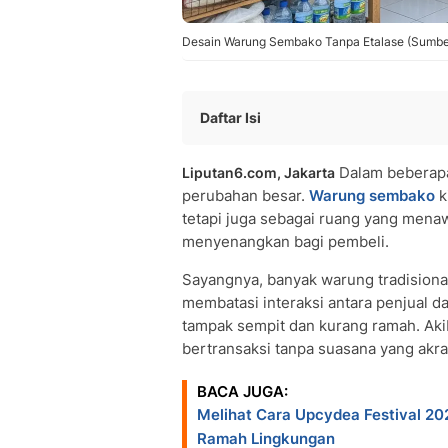
Desain Warung Sembako Tanpa Etalase (Sumber
Daftar Isi
Konsep Rak Terbuka Kayu (Rustic Wa
Dalam beberapa 
Liputan6.com, Jakarta
Dinding Pegboard Multifungsi
perubahan besar.
Warung sembako
k
Tata Letak Gaya Mini Market (Gondola
tetapi juga sebagai ruang yang men
Area Kasir Sebagai Display Utama Cep
menyenangkan bagi pembeli.
Rak Bertingkat Dinding (Tiered Wall S
Desain Industrial dengan Rak Pipa Be
Sayangnya, banyak warung tradisiona
Penggunaan Keranjang Rotan atau An
membatasi interaksi antara penjual d
tampak sempit dan kurang ramah. Aki
Rak Floating Vertikal untuk Produk Hig
bertransaksi tanpa suasana yang akra
Konsep Open Kitchen Mini (Khusus Wa
Pencahayaan Fokus dan Backlighting
BACA JUGA:
FAQ Seputar Warung Sembako
Melihat Cara Upcydea Festival 2
• Apa perbedaan warung sembako mod
Ramah Lingkungan
• Bagaimana cara menjaga keamanan 