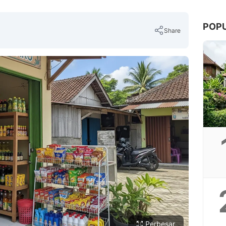
POP
Share
Copy Link
Perbesar