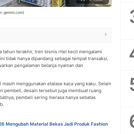
: gemini.com)
rmth)
tahun terakhir, tren bisnis ritel kecil mengalami
ini tidak hanya dipandang sebagai tempat transaksi,
 Shelving)
awarkan pengalaman belanja nyaman dan
at Beli
helving)
si
l masih menggunakan etalase kaca yang kaku. Selain
yaman Tradisional
an pembeli, desain tersebut juga membuat ruang
batnya, pembeli sering merasa hanya sebatas
hlight
b.
rung yang Jual Kopi/Makanan Instan)
 Rak
026 Mengubah Material Bekas Jadi Produk Fashion
ern dan tradisional?
produk tanpa etalase kaca?