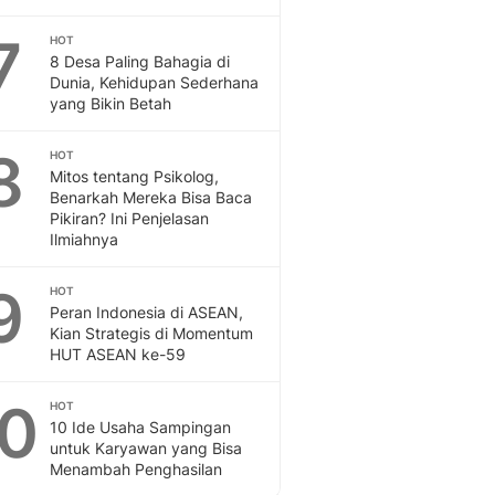
Sport
Berita Bola Terkini, Ja
7
HOT
Klasemen, Hasil Liga
8 Desa Paling Bahagia di
Dunia, Kehidupan Sederhana
yang Bikin Betah
8
HOT
Mitos tentang Psikolog,
Benarkah Mereka Bisa Baca
Pikiran? Ini Penjelasan
Ilmiahnya
9
HOT
Peran Indonesia di ASEAN,
Kian Strategis di Momentum
HUT ASEAN ke-59
10
HOT
10 Ide Usaha Sampingan
untuk Karyawan yang Bisa
Menambah Penghasilan