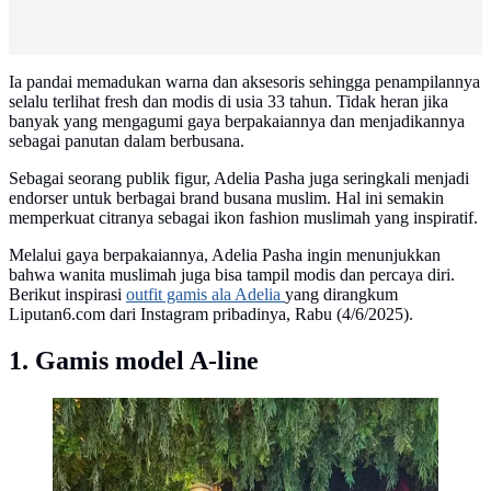
Ia pandai memadukan warna dan aksesoris sehingga penampilannya
selalu terlihat fresh dan modis di usia 33 tahun. Tidak heran jika
banyak yang mengagumi gaya berpakaiannya dan menjadikannya
sebagai panutan dalam berbusana.
Sebagai seorang publik figur, Adelia Pasha juga seringkali menjadi
endorser untuk berbagai brand busana muslim. Hal ini semakin
memperkuat citranya sebagai ikon fashion muslimah yang inspiratif.
Melalui gaya berpakaiannya, Adelia Pasha ingin menunjukkan
bahwa wanita muslimah juga bisa tampil modis dan percaya diri.
Berikut inspirasi
outfit gamis ala Adelia
yang dirangkum
Liputan6.com dari Instagram pribadinya, Rabu (4/6/2025).
1. Gamis model A-line
Inspirasi outfit gamis ala Adelia Wilhelmina istri Pasha
Ungu. (sumber: Instagram/adeliapasha)