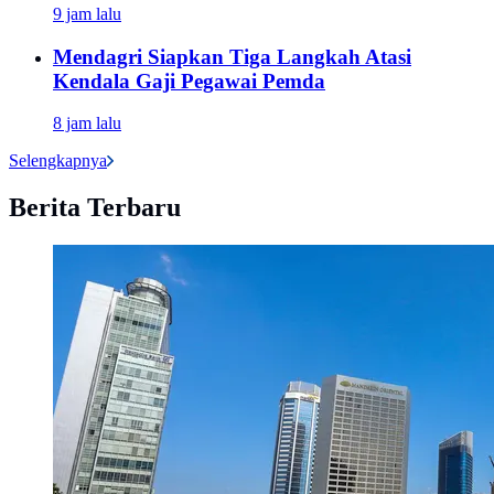
9 jam lalu
Mendagri Siapkan Tiga Langkah Atasi
Kendala Gaji Pegawai Pemda
8 jam lalu
Selengkapnya
Berita Terbaru