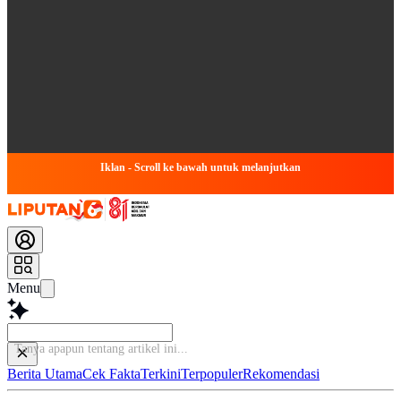
Iklan - Scroll ke bawah untuk melanjutkan
Menu
Ta
Berita Utama
Cek Fakta
Terkini
Terpopuler
Rekomendasi