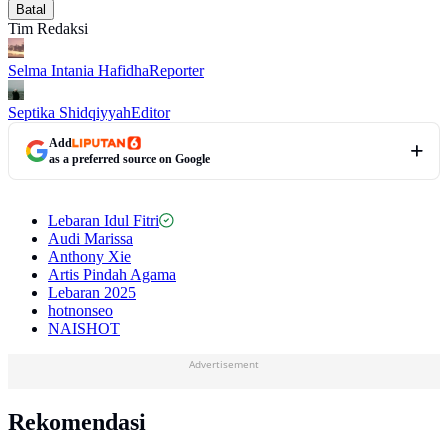
Batal
Tim Redaksi
Selma Intania Hafidha
Reporter
Septika Shidqiyyah
Editor
Add
as a preferred source on Google
Lebaran Idul Fitri
Audi Marissa
Anthony Xie
Artis Pindah Agama
Lebaran 2025
hotnonseo
NAISHOT
Advertisement
Rekomendasi