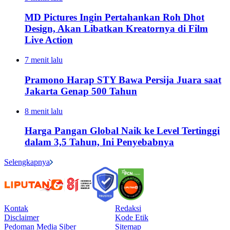
MD Pictures Ingin Pertahankan Roh Dhot
Design, Akan Libatkan Kreatornya di Film
Live Action
7 menit lalu
Pramono Harap STY Bawa Persija Juara saat
Jakarta Genap 500 Tahun
8 menit lalu
Harga Pangan Global Naik ke Level Tertinggi
dalam 3,5 Tahun, Ini Penyebabnya
Selengkapnya
Kontak
Redaksi
Disclaimer
Kode Etik
Pedoman Media Siber
Sitemap