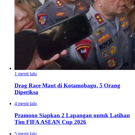
1 menit lalu
Drag Race Maut di Kotamobagu, 5 Orang
Diperiksa
4 menit lalu
Pramono Siapkan 2 Lapangan untuk Latihan
Tim FIFA ASEAN Cup 2026
5 menit lalu