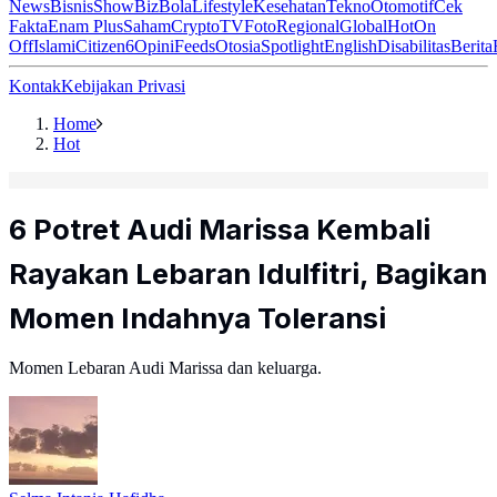
News
Bisnis
ShowBiz
Bola
Lifestyle
Kesehatan
Tekno
Otomotif
Cek
Fakta
Enam Plus
Saham
Crypto
TV
Foto
Regional
Global
Hot
On
Off
Islami
Citizen6
Opini
Feeds
Otosia
Spotlight
English
Disabilitas
Berita
Kontak
Kebijakan Privasi
Home
Hot
6 Potret Audi Marissa Kembali
Rayakan Lebaran Idulfitri, Bagikan
Momen Indahnya Toleransi
Momen Lebaran Audi Marissa dan keluarga.