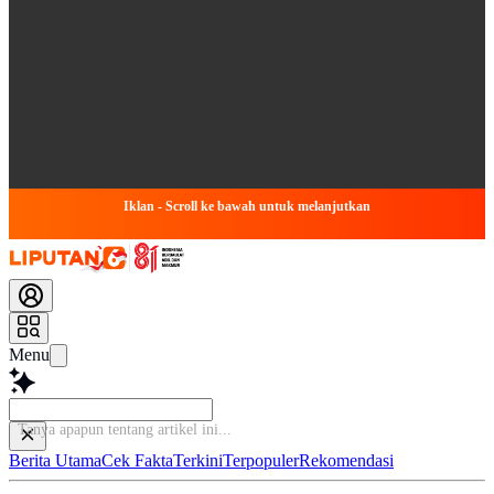
Iklan - Scroll ke bawah untuk melanjutkan
Menu
Berita Utama
Cek Fakta
Terkini
Terpopuler
Rekomendasi