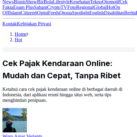
News
Bisnis
ShowBiz
Bola
Lifestyle
Kesehatan
Tekno
Otomotif
Cek
Fakta
Enam Plus
Saham
Crypto
TV
Foto
Regional
Global
Hot
On
Off
Islami
Citizen6
Opini
Feeds
Otosia
Spotlight
English
Disabilitas
Berita
Kontak
Kebijakan Privasi
Home
Hot
Cek Pajak Kendaraan Online:
Mudah dan Cepat, Tanpa Ribet
Ketahui cara cek pajak kendaraan online di berbagai daerah di
Indonesia, dari aplikasi resmi hingga situs web, serta tips
menghindari penipuan.
Woro Anjar Verianty