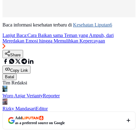
Baca informasi kesehatan terbaru di
Kesehatan Liputan6
Lanjut Baca:
Cara Baikan sama Teman yang Ampuh, dari
Meredakan Emosi hingga Memulihkan Kepercayaan
Share
Copy Link
Batal
Tim Redaksi
Woro Anjar Verianty
Reporter
Rizky Mandasari
Editor
Add
as a preferred source on Google