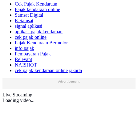
Cek Pajak Kendaraan
Pajak kendaraan online
Samsat Digital
E-Samsat
signal aplikasi
aplikasi pajak kendaraan
cek pajak online
Pajak Kendaraan Bermotor
info pajak
Pembayaran Pajak
Relevant
NAISHOT
cek pajak kendaraan online jakarta
Advertisement
Live Streaming
Loading video...