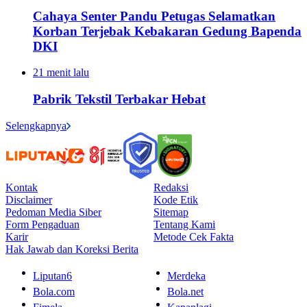
Cahaya Senter Pandu Petugas Selamatkan
Korban Terjebak Kebakaran Gedung Bapenda
DKI
21 menit lalu
Pabrik Tekstil Terbakar Hebat
Selengkapnya
Kontak
Redaksi
Disclaimer
Kode Etik
Pedoman Media Siber
Sitemap
Form Pengaduan
Tentang Kami
Karir
Metode Cek Fakta
Hak Jawab dan Koreksi Berita
Liputan6
Merdeka
Bola.com
Bola.net