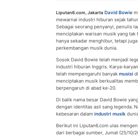
David Bowie
me
Liputan6.com, Jakarta
mewarnai industri hiburan sejak tahu
Sebagai seorang penyanyi, penulis l
menciptakan warisan musik yang tak t
hanya sekadar menghibur, tetapi jug
perkembangan musik dunia.
Sosok David Bowie telah menjadi leg
industri hiburan Inggris. Karya-kary
telah mempengaruhi banyak
musisi
di
menciptakan musik berkualitas membu
berpengaruh di abad ke-20.
Di balik nama besar David Bowie yang
dengan identitas asli sang legenda. 
kebesaran dalam
industri musik
dunia
Berikut ini Liputan6.com ulas mengen
dari berbagai sumber, Jumat (25/10/2