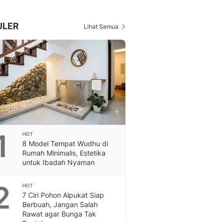
Berita Daerah Dan Peri
Terbaru
Global
ULER
Lihat Semua
Berita Internasional, Sa
Inspiratif, Unik, Dan M
Hot
Hot Liputan6.com Menya
Dan Terbaru
On Off
On Off Liputan6: Sinop
& Berita Bisnis Digital
Islami
1
HOT
Berita & Kajian Islami
8 Model Tempat Wudhu di
Hikmah - Liputan6
Rumah Minimalis, Estetika
Citizen6
untuk Ibadah Nyaman
Berita Citizen6 - Medi
Liputan6.com
2
HOT
7 Ciri Pohon Alpukat Siap
Opini
Berbuah, Jangan Salah
Opini Liputan6: Analis
Rawat agar Bunga Tak
Pandang Dan Perspekti