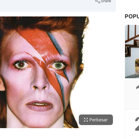
Share
B
POP
Copy Link
Perbesar