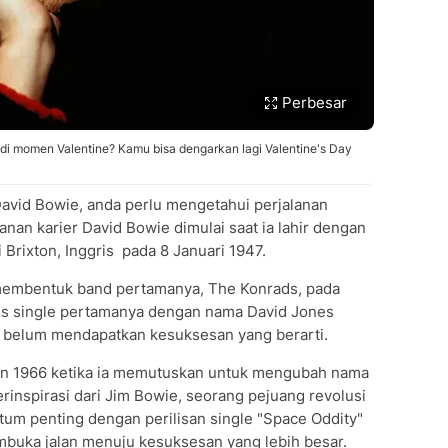
Perbesar
i di momen Valentine? Kamu bisa dengarkan lagi Valentine's Day
David Bowie, anda perlu mengetahui perjalanan
lanan karier David Bowie dimulai saat ia lahir dengan
rixton, Inggris pada 8 Januari 1947.
membentuk band pertamanya, The Konrads, pada
ilis single pertamanya dengan nama David Jones
belum mendapatkan kesuksesan yang berarti.
ahun 1966 ketika ia memutuskan untuk mengubah nama
inspirasi dari Jim Bowie, seorang pejuang revolusi
m penting dengan perilisan single "Space Oddity"
buka jalan menuju kesuksesan yang lebih besar.