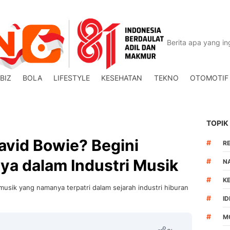
BIZ
BOLA
LIFESTYLE
KESEHATAN
TEKNO
OTOMOTIF
TOPIK
avid Bowie? Begini
#
R
nya dalam Industri Musik
#
N
#
K
usik yang namanya terpatri dalam sejarah industri hiburan
#
I
#
M