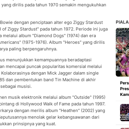
 yang dirilis pada tahun 1970 semakin mengukuhkan
PIALA
owie dengan penciptaan alter ego Ziggy Stardust
l of Ziggy Stardust" pada tahun 1972. Periode ini juga
 melalui album "Diamond Dogs" (1974) dan era
mericans" (1975-1976). Album "Heroes" yang dirilis
arya paling berpengaruhnya.
rus menunjukkan kemampuannya beradaptasi
dan mencapai puncak popularitas komersial melalui
. Kolaborasinya dengan Mick Jagger dalam single
1985 dan pembentukan band Tin Machine di akhir
Pers
sebagai musisi.
Pres
Kami
en musik elektronik melalui album "Outside" (1995)
intang di Hollywood Walk of Fame pada tahun 1997.
rkarya dengan merilis album "Heathen" (2002) yang
. Keputusannya menolak gelar kebangsawanan dari
ukkan prinsipnya yang kuat.