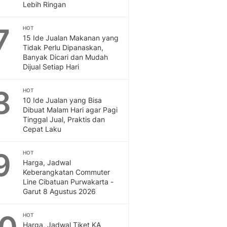
Sport
Lebih Ringan
Berita Bola Terkini, Ja
Klasemen, Hasil Liga
7
HOT
15 Ide Jualan Makanan yang
Tidak Perlu Dipanaskan,
Banyak Dicari dan Mudah
Dijual Setiap Hari
8
HOT
10 Ide Jualan yang Bisa
Dibuat Malam Hari agar Pagi
Tinggal Jual, Praktis dan
Cepat Laku
9
HOT
Harga, Jadwal
Keberangkatan Commuter
Line Cibatuan Purwakarta -
Garut 8 Agustus 2026
HOT
Harga, Jadwal Tiket KA