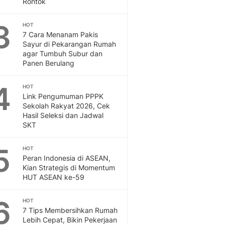
Rontok
Feeds
Feeds Liputan6: Kumpul
3
HOT
Terbaru Harian
7 Cara Menanam Pakis
Otosia
Sayur di Pekarangan Rumah
agar Tumbuh Subur dan
Otosia
Panen Berulang
Spotlight
Berita Terkini, Kabar Te
4
HOT
Dan Dunia - Liputan6.
Link Pengumuman PPPK
English
Sekolah Rakyat 2026, Cek
Exploring Knowledge, T
Hasil Seleksi dan Jadwal
En.Liputan6.com
SKT
Disabilitas
Disabilitas Berita Terkini
5
HOT
Harian, Berita Terbaru,
Peran Indonesia di ASEAN,
Kian Strategis di Momentum
Berita
HUT ASEAN ke-59
Berita Hari Ini Politik,
Health
6
HOT
Kabar Berita Terbaru D
7 Tips Membersihkan Rumah
Diet, Herbal Terbaik
Lebih Cepat, Bikin Pekerjaan