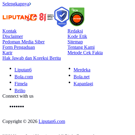
Selengkapnya
Kontak
Redaksi
Disclaimer
Kode Etik
Pedoman Media Siber
Sitemap
Form Pengaduan
Tentang Kami
Karir
Metode Cek Fakta
Hak Jawab dan Koreksi Berita
Liputan6
Merdeka
Bola.com
Bola.net
Fimela
Kapanlagi
Brilio
Connect with us
Copyright © 2026
Liputan6.com