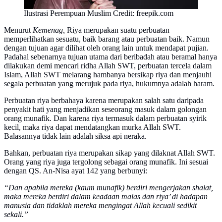
Ilustrasi Perempuan Muslim Credit: freepik.com
Menurut
Kemenag,
Riya merupakan suatu perbuatan
memperlihatkan sesuatu, baik barang atau perbuatan baik. Namun
dengan tujuan agar dilihat oleh orang lain untuk mendapat pujian.
Padahal sebenarnya tujuan utama dari beribadah atau beramal hanya
dilakukan demi mencari ridha Allah SWT, perbuatan tercela dalam
Islam, Allah SWT melarang hambanya bersikap riya dan menjauhi
segala perbuatan yang merujuk pada riya, hukumnya adalah haram.
Perbuatan riya berbahaya karena merupakan salah satu daripada
penyakit hati yang menjadikan seseorang masuk dalam golongan
orang munafik. Dan karena riya termasuk dalam perbuatan syirik
kecil, maka riya dapat mendatangkan murka Allah SWT.
Balasannya tidak lain adalah siksa api neraka.
Bahkan, perbuatan riya merupakan sikap yang dilaknat Allah SWT.
Orang yang riya juga tergolong sebagai orang munafik. Ini sesuai
dengan QS. An-Nisa ayat 142 yang berbunyi:
“Dan apabila mereka (kaum munafik) berdiri mengerjakan shalat,
maka mereka berdiri dalam keadaan malas dan riya’ di hadapan
manusia dan tidaklah mereka mengingat Allah kecuali sedikit
sekali.”