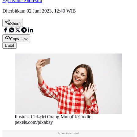
Ayu Rifka Sitoresmi
Diterbitkan:
02 Juni 2023, 12:40 WIB
Share
Copy Link
Batal
Ilustrasi Ciri-ciri Orang Munafik Credit:
pexels.com/pixabay
Advertisement