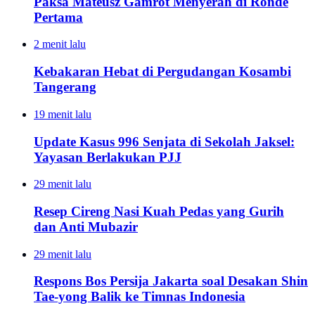
Paksa Mateusz Gamrot Menyerah di Ronde
Pertama
2 menit lalu
Kebakaran Hebat di Pergudangan Kosambi
Tangerang
19 menit lalu
Update Kasus 996 Senjata di Sekolah Jaksel:
Yayasan Berlakukan PJJ
29 menit lalu
Resep Cireng Nasi Kuah Pedas yang Gurih
dan Anti Mubazir
29 menit lalu
Respons Bos Persija Jakarta soal Desakan Shin
Tae-yong Balik ke Timnas Indonesia