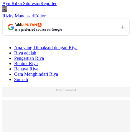
Ayu Rifka Sitoresmi
Reporter
Rizky Mandasari
Editor
Add
as a preferred source on Google
Apa yang Dimaksud dengan Riya
Riya adalah
Pengertian Riya
Bentuk Riya
Bahaya Riya
Cara Menghindari Riya
Sum'ah
Advertisement