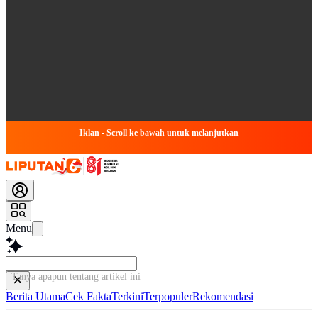
Iklan - Scroll ke bawah untuk melanjutkan
Menu
Tanya apapun tentang artikel ini...
Berita Utama
Cek Fakta
Terkini
Terpopuler
Rekomendasi