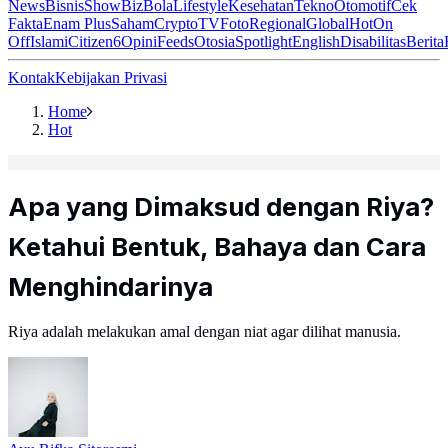
News
Bisnis
ShowBiz
Bola
Lifestyle
Kesehatan
Tekno
Otomotif
Cek
Fakta
Enam Plus
Saham
Crypto
TV
Foto
Regional
Global
Hot
On
Off
Islami
Citizen6
Opini
Feeds
Otosia
Spotlight
English
Disabilitas
Berita
Kontak
Kebijakan Privasi
Home
Hot
Apa yang Dimaksud dengan Riya?
Ketahui Bentuk, Bahaya dan Cara
Menghindarinya
Riya adalah melakukan amal dengan niat agar dilihat manusia.