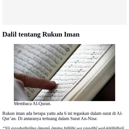
Dalil tentang Rukun Iman
Membaca Al-Quran.
Rukun iman ada berapa yaitu ada 6 ini tegaskan dalam surat di Al-
Qur’an. Di antaranya tertuang dalam Surat An-Nisa:
“Yā ayyuhallażīna āmanū āminụ billāhi wa rasụlihī wal-kitābillażī