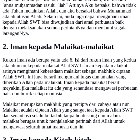
ʾanna muḥammadan rasūlu -llāh" Artinya Aku bersaksi bahwa tidak
ada Tuhan melainkan Allah, dan aku bersaksi bahwa Muhammad
adalah utusan Allah. Selain itu, anda juga dapat mengimani iman
kepada Allah SWT bisa diwujudkan dari amal perbuatan baik
dengan melaksanakan semua perintahNya dan menjauhi segala
laranganNya.
2. Iman kepada Malaikat-malaikat
Rukun iman ada berapa yaitu ada 6. Isi dari rukun iman yang kedua
adalah iman kepada malaikat Allat SWT. Iman kepada malaikat
artinya mengimani keberadaan malaikat sebagai makhluk ciptaan
Allah SWT. Ini juga berarti mengimani tugas dan amalan yang
diberikan Allah pada malaikat. Iman kepada malaikat berarti
meyakini jika malaikat itu ada yang senantiasa mengawasi perbuatan
baik dan buruk setiap manusia.
Malaikat merupakan makhluk yang tercipta dari cahaya atau nur.
Malaikat adalah ciptaan Allah yang sangat taat kepada Allah SWT
dan senantiasa selalu bertasbih tanpa henti siang dan malam.
malaikat berugas untuk menjalankan perintah dari Allah untuk
mengawasi seluruh umat manusia dan jin.
3. Iman kepada Kitab-kitab