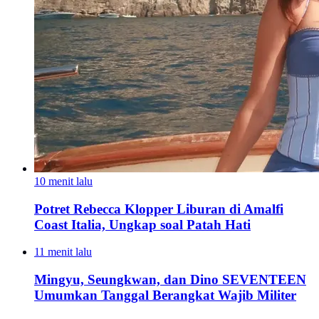
10 menit lalu
Potret Rebecca Klopper Liburan di Amalfi
Coast Italia, Ungkap soal Patah Hati
11 menit lalu
Mingyu, Seungkwan, dan Dino SEVENTEEN
Umumkan Tanggal Berangkat Wajib Militer