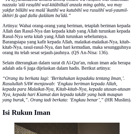
nazzala 'alā rasụlihī wal-kitābillażī anzala ming qablu, wa may
yakfur billāhi wa malā`ikatihī wa kutubihī wa rusulihī wal-yaumil-
ākhiri fa qad ḍalla ḍalālam ba'īdā.”
Artinya: Wahai orang-orang yang beriman, tetaplah beriman kepada
Allah dan Rasul-Nya dan kepada kitab yang Allah turunkan kepada
Rasul-Nya serta kitab yang Allah turunkan sebelumnya.
Barangsiapa yang kafir kepada Allah, malaikat-malaikat-Nya, kitab-
kitab-Nya, rasul-rasul-Nya, dan hari kemudian, maka sesungguhnya
orang itu telah sesat sejauh-jauhnya. (QS An-Nisa: 136).
Selain diterangkan dalam surat di Al-Qur'an, rukun iman ada berapa
adalah ada 6 juga dijelaskan dalam hadis. Berikut artinya:
“Orang itu berkata lagi: ‘Beritahukan kepadaku tentang Iman,’.
Rasulullah SAW menjawab: ‘Engkau beriman kepada Allah,
kepada para Malaikat-Nya, Kitab-kitab-Nya, kepada utusan-utusan
Nya, kepada hari Kiamat dan kepada takdir yang baik maupun
yang buruk,”. Orang tadi berkata: ‘Engkau benar’,”
(HR Muslim).
Isi Rukun Iman