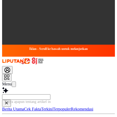
Iklan - Scroll ke bawah untuk melanjutkan
Menu
Tanya apapun tentang artikel ini...
Berita Utama
Cek Fakta
Terkini
Terpopuler
Rekomendasi