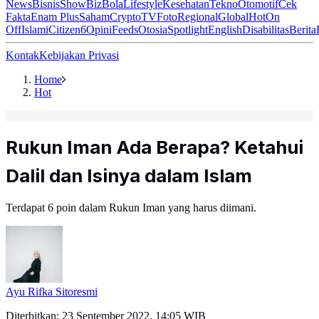
News
Bisnis
ShowBiz
Bola
Lifestyle
Kesehatan
Tekno
Otomotif
Cek
Fakta
Enam Plus
Saham
Crypto
TV
Foto
Regional
Global
Hot
On
Off
Islami
Citizen6
Opini
Feeds
Otosia
Spotlight
English
Disabilitas
Berita
Kontak
Kebijakan Privasi
Home
Hot
Rukun Iman Ada Berapa? Ketahui
Dalil dan Isinya dalam Islam
Terdapat 6 poin dalam Rukun Iman yang harus diimani.
Ayu Rifka Sitoresmi
Diterbitkan:
23 September 2022, 14:05 WIB