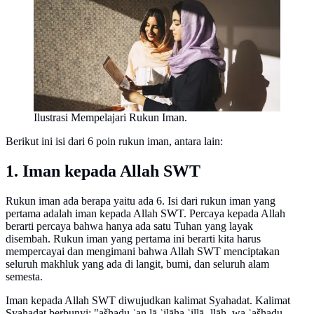
Ilustrasi Mempelajari Rukun Iman.
Berikut ini isi dari 6 poin rukun iman, antara lain:
1. Iman kepada Allah SWT
Rukun iman ada berapa yaitu ada 6. Isi dari rukun iman yang
pertama adalah iman kepada Allah SWT. Percaya kepada Allah
berarti percaya bahwa hanya ada satu Tuhan yang layak
disembah. Rukun iman yang pertama ini berarti kita harus
mempercayai dan mengimani bahwa Allah SWT menciptakan
seluruh makhluk yang ada di langit, bumi, dan seluruh alam
semesta.
Iman kepada Allah SWT diwujudkan kalimat Syahadat. Kalimat
Syahadat berbunyi: "ašhadu ʾan lā ʾilāha ʾillā -llāh, wa ʾašhadu