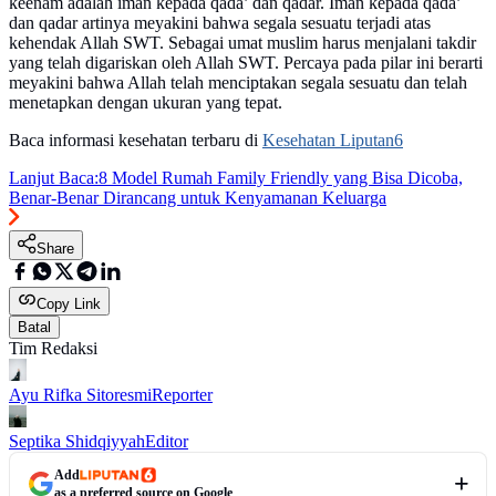
keenam adalah iman kepada qada’ dan qadar. Iman kepada qada’
dan qadar artinya meyakini bahwa segala sesuatu terjadi atas
kehendak Allah SWT. Sebagai umat muslim harus menjalani takdir
yang telah digariskan oleh Allah SWT. Percaya pada pilar ini berarti
meyakini bahwa Allah telah menciptakan segala sesuatu dan telah
menetapkan dengan ukuran yang tepat.
Baca informasi kesehatan terbaru di
Kesehatan Liputan6
Lanjut Baca:
8 Model Rumah Family Friendly yang Bisa Dicoba,
Benar-Benar Dirancang untuk Kenyamanan Keluarga
Share
Copy Link
Batal
Tim Redaksi
Ayu Rifka Sitoresmi
Reporter
Septika Shidqiyyah
Editor
Add
as a preferred source on Google