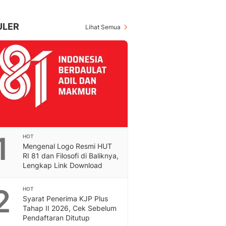
Berita Daerah Dan Peri
Terbaru
Global
ULER
Lihat Semua
Berita Internasional, Sa
Inspiratif, Unik, Dan M
Hot
Hot Liputan6.com Menya
Dan Terbaru
On Off
On Off Liputan6: Sinop
& Berita Bisnis Digital
Islami
1
HOT
Berita & Kajian Islami
Mengenal Logo Resmi HUT
Hikmah - Liputan6
RI 81 dan Filosofi di Baliknya,
Citizen6
Lengkap Link Download
Berita Citizen6 - Medi
Liputan6.com
2
HOT
Syarat Penerima KJP Plus
Opini
Tahap II 2026, Cek Sebelum
Opini Liputan6: Analis
Pendaftaran Ditutup
Pandang Dan Perspekti