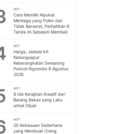
Otosia
3
HOT
Otosia
Cara Memilih Alpukat
Feeds
Mentega yang Pulen dan
Feeds Liputan6: Kumpul
Tidak Berserat, Perhatikan 8
Tanda Ini Sebelum Membeli
Terbaru Harian
Spotlight
4
Berita Terkini, Kabar Te
HOT
Harga, Jadwal KA
Dan Dunia - Liputan6.
Kedungsepur
English
Keberangkatan Semarang
Exploring Knowledge, T
Poncol–Ngrombo 6 Agustus
En.Liputan6.com
2026
Disabilitas
Disabilitas Berita Terkini
5
HOT
Harian, Berita Terbaru,
8 Ide Kerajinan Kreatif dari
Barang Bekas yang Laku
Berita
untuk Dijual
Berita Hari Ini Politik,
Health
6
HOT
Kabar Berita Terbaru D
20 Kebiasaan Sederhana
Diet, Herbal Terbaik
yang Membuat Orang