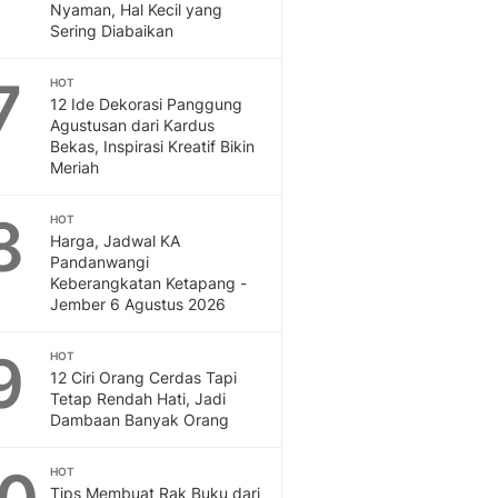
Sport
Nyaman, Hal Kecil yang
Berita Bola Terkini, Ja
Sering Diabaikan
Klasemen, Hasil Liga
7
HOT
12 Ide Dekorasi Panggung
Agustusan dari Kardus
Bekas, Inspirasi Kreatif Bikin
Meriah
8
HOT
Harga, Jadwal KA
Pandanwangi
Keberangkatan Ketapang -
Jember 6 Agustus 2026
9
HOT
12 Ciri Orang Cerdas Tapi
Tetap Rendah Hati, Jadi
Dambaan Banyak Orang
HOT
Tips Membuat Rak Buku dari