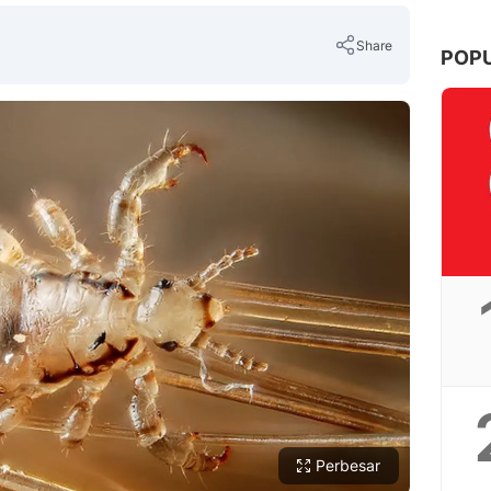
Share
POP
Copy Link
Perbesar