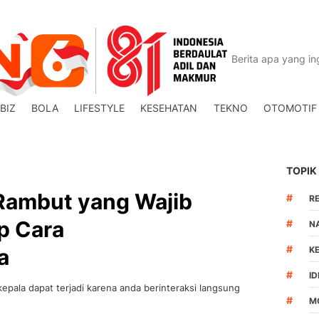
BIZ
BOLA
LIFESTYLE
KESEHATAN
TEKNO
OTOMOTIF
TOPIK
Rambut yang Wajib
#
R
p Cara
#
N
#
a
K
#
I
pala dapat terjadi karena anda berinteraksi langsung
#
M