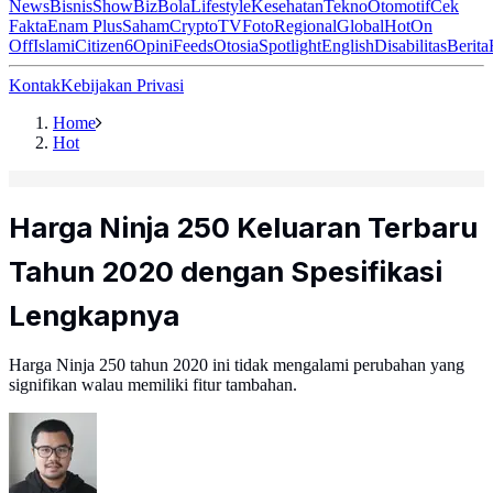
News
Bisnis
ShowBiz
Bola
Lifestyle
Kesehatan
Tekno
Otomotif
Cek
Fakta
Enam Plus
Saham
Crypto
TV
Foto
Regional
Global
Hot
On
Off
Islami
Citizen6
Opini
Feeds
Otosia
Spotlight
English
Disabilitas
Berita
Kontak
Kebijakan Privasi
Home
Hot
Harga Ninja 250 Keluaran Terbaru
Tahun 2020 dengan Spesifikasi
Lengkapnya
Harga Ninja 250 tahun 2020 ini tidak mengalami perubahan yang
signifikan walau memiliki fitur tambahan.