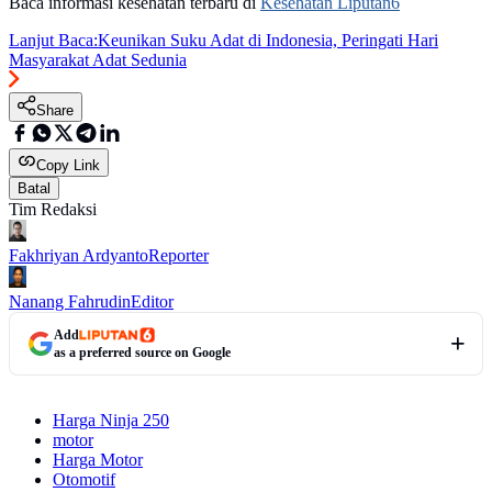
Baca informasi kesehatan terbaru di
Kesehatan Liputan6
Lanjut Baca:
Keunikan Suku Adat di Indonesia, Peringati Hari
Masyarakat Adat Sedunia
Share
Copy Link
Batal
Tim Redaksi
Fakhriyan Ardyanto
Reporter
Nanang Fahrudin
Editor
Add
as a preferred source on Google
Harga Ninja 250
motor
Harga Motor
Otomotif