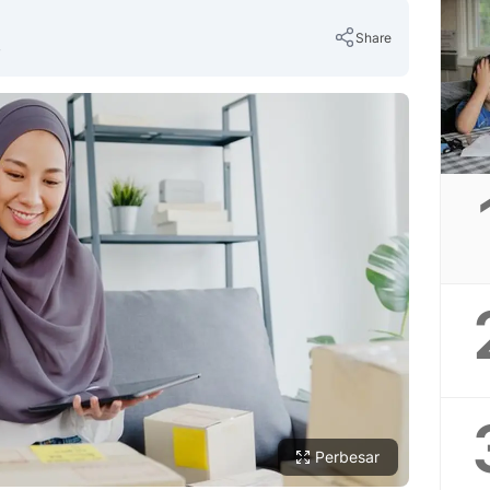
Share
B
Copy Link
Perbesar