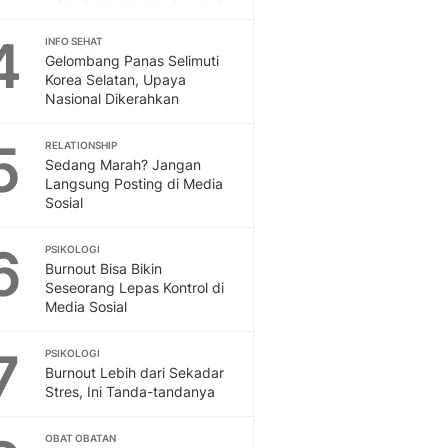
Feeds
Feeds Liputan6: Kumpul
4
INFO SEHAT
Gelombang Panas Selimuti
Terbaru Harian
Korea Selatan, Upaya
Otosia
Nasional Dikerahkan
Otosia
Spotlight
5
RELATIONSHIP
Berita Terkini, Kabar Te
Sedang Marah? Jangan
Dan Dunia - Liputan6.
Langsung Posting di Media
English
Sosial
Exploring Knowledge, T
En.Liputan6.com
6
PSIKOLOGI
Disabilitas
Burnout Bisa Bikin
Seseorang Lepas Kontrol di
Disabilitas Berita Terkini
Media Sosial
Harian, Berita Terbaru,
Berita
7
PSIKOLOGI
Berita Hari Ini Politik,
Burnout Lebih dari Sekadar
Health
Stres, Ini Tanda-tandanya
Kabar Berita Terbaru D
Diet, Herbal Terbaik
OBAT OBATAN