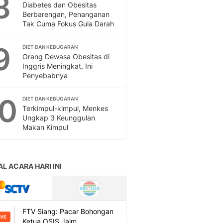
8
Sport
Diabetes dan Obesitas
Berita Bola Terkini, Ja
Berbarengan, Penanganan
Tak Cuma Fokus Gula Darah
Klasemen, Hasil Liga
9
DIET DAN KEBUGARAN
Orang Dewasa Obesitas di
Inggris Meningkat, Ini
Penyebabnya
10
DIET DAN KEBUGARAN
Terkimpul-kimpul, Menkes
Ungkap 3 Keunggulan
Makan Kimpul