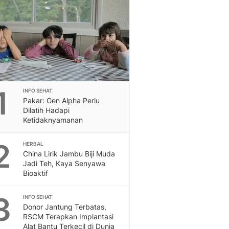
Berita Daerah Dan Peri
Terbaru
Global
Berita Internasional, Sa
Inspiratif, Unik, Dan M
Hot
Hot Liputan6.com Menya
Dan Terbaru
1
INFO SEHAT
On Off
Pakar: Gen Alpha Perlu
On Off Liputan6: Sinop
Dilatih Hadapi
& Berita Bisnis Digital
Ketidaknyamanan
Islami
2
Berita & Kajian Islami
HERBAL
China Lirik Jambu Biji Muda
Hikmah - Liputan6
Jadi Teh, Kaya Senyawa
Citizen6
Bioaktif
Berita Citizen6 - Medi
Liputan6.com
3
INFO SEHAT
Opini
Donor Jantung Terbatas,
Opini Liputan6: Analis
RSCM Terapkan Implantasi
Pandang Dan Perspekti
Alat Bantu Terkecil di Dunia