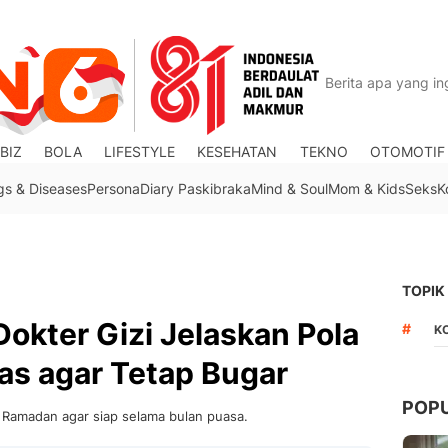
BIZ
BOLA
LIFESTYLE
KESEHATAN
TEKNO
OTOMOTIF
gs & Diseases
Persona
Diary Paskibraka
Mind & Soul
Mom & Kids
Seks
K
TOPIK
okter Gizi Jelaskan Pola
#
K
as agar Tetap Bugar
POP
g Ramadan agar siap selama bulan puasa.