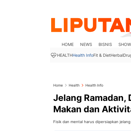
HOME
NEWS
BISNIS
SHOW
HEALTH
Health Info
Fit & Diet
Herbal
Dru
Home
Health
Health Info
Jelang Ramadan, D
Makan dan Aktivit
Fisik dan mental harus dipersiapkan jelan