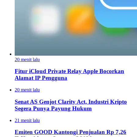
20 menit lalu
Fitur iCloud Private Relay Apple Bocorkan
Alamat IP Pengguna
20 menit lalu
Senat AS Genjot Clarity Act, Industri Kripto
Segera Punya Payung Hukum
21 menit lalu
Emiten GOOD Kantongi Penjualan Rp 7,26