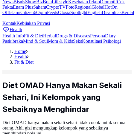
News
Bisnis
ShowBiz
Bola
Lifestyle
Kesehatan
Tekno
Otomotif
Cek
Fakta
Enam Plus
Saham
Crypto
TV
Foto
Regional
Global
Hot
On
Off
Islami
Citizen6
Opini
Feeds
Otosia
Spotlight
English
Disabilitas
Berita
Kontak
Kebijakan Privasi
Health
Health Info
Fit & Diet
Herbal
Drugs & Diseases
Persona
Diary
Paskibraka
Mind & Soul
Mom & Kids
Seks
Konsultasi Psikologi
Home
Health
Fit & Diet
Diet OMAD Hanya Makan Sekali
Sehari, Ini Kelompok yang
Sebaiknya Menghindar
Diet OMAD hanya makan sekali sehari tidak cocok untuk semua
orang. Ahli gizi mengungkap kelompok yang sebaiknya
menghindari pola ini.