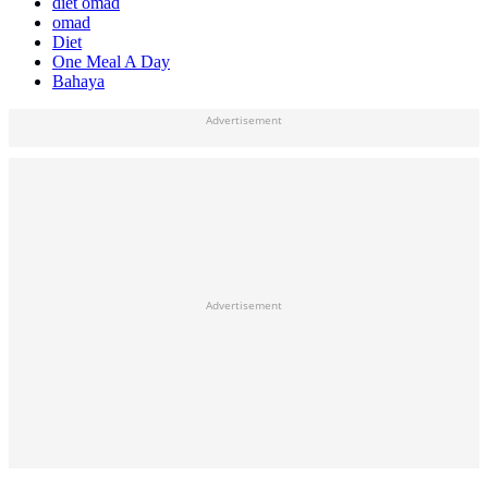
diet omad
omad
Diet
One Meal A Day
Bahaya
Advertisement
Advertisement