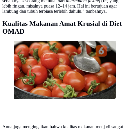
sebaiknya seseorang memulai dari
intermittent fasting
(IF) yang
lebih ringan, misalnya puasa 12–14 jam. Hal ini bertujuan agar
lambung dan tubuh terbiasa terlebih dahulu," tambahnya.
Kualitas Makanan Amat Krusial di Diet
OMAD
Diet OMAD kian populer, namun berisiko bagi
kelompok tertentu. Simak siapa saja yang sebaiknya
tidak menjalani pola makan ini. (Foto: Aditya Eka
Prawira/Liputan6.com)
Anna juga mengingatkan bahwa kualitas makanan menjadi sangat