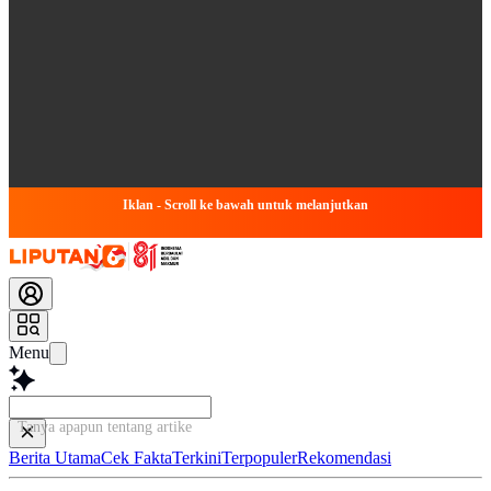
Iklan - Scroll ke bawah untuk melanjutkan
Menu
Tanya apapun tentang artikel ini...
Berita Utama
Cek Fakta
Terkini
Terpopuler
Rekomendasi