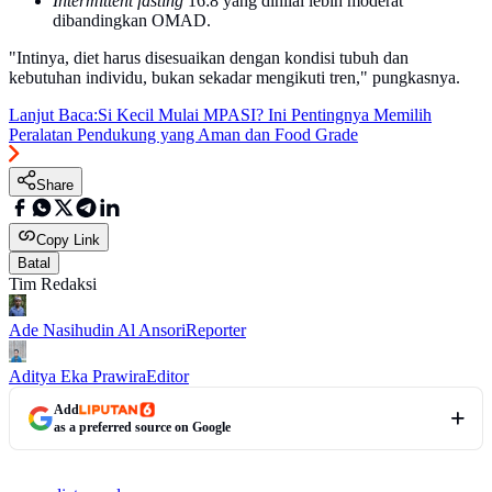
Intermittent fasting
16:8 yang dinilai lebih moderat
dibandingkan OMAD.
"Intinya, diet harus disesuaikan dengan kondisi tubuh dan
kebutuhan individu, bukan sekadar mengikuti tren," pungkasnya.
Lanjut Baca:
Si Kecil Mulai MPASI? Ini Pentingnya Memilih
Peralatan Pendukung yang Aman dan Food Grade
Share
Copy Link
Batal
Tim Redaksi
Ade Nasihudin Al Ansori
Reporter
Aditya Eka Prawira
Editor
Add
as a preferred source on Google