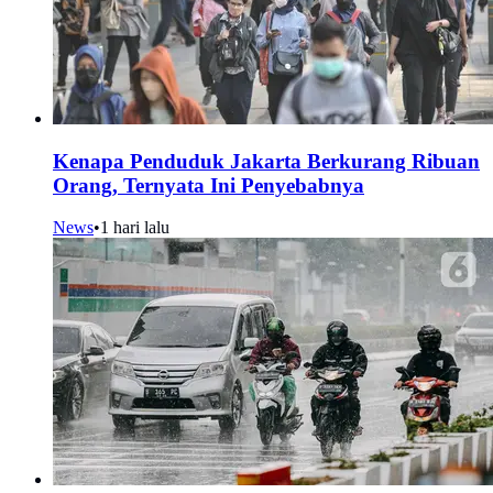
Kenapa Penduduk Jakarta Berkurang Ribuan
Orang, Ternyata Ini Penyebabnya
News
•
1 hari lalu