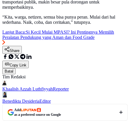
transportasi publik, makin besar pula dorongan untuk
memperbaikinya.
“Kita, warga, netizen, semua bisa punya peran. Mulai dari hal
sederhana. Naik, coba, dan ceritakan,” tutupnya.
Lanjut Baca:
Si Kecil Mulai MPASI? Ini Pentingnya Memilih
Peralatan Pendukung yang Aman dan Food Grade
Share
Copy Link
Batal
Tim Redaksi
Khaalish Azzah Luthfiyyah
Reporter
Benedikta Desideria
Editor
Add
as a preferred source on Google