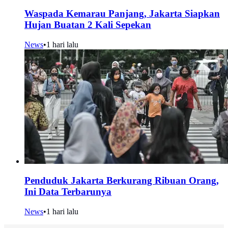
Waspada Kemarau Panjang, Jakarta Siapkan
Hujan Buatan 2 Kali Sepekan
News
•
1 hari lalu
Penduduk Jakarta Berkurang Ribuan Orang,
Ini Data Terbarunya
News
•
1 hari lalu