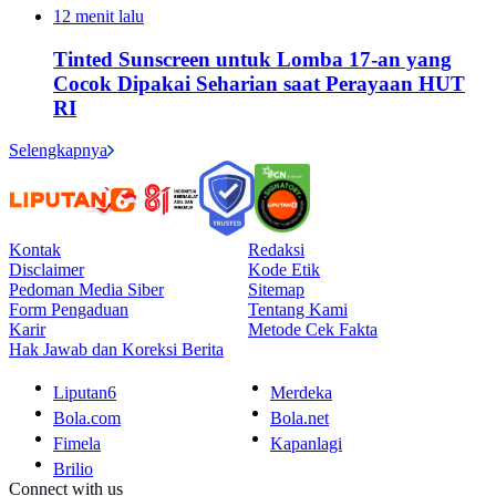
12 menit lalu
Tinted Sunscreen untuk Lomba 17-an yang
Cocok Dipakai Seharian saat Perayaan HUT
RI
Selengkapnya
Kontak
Redaksi
Disclaimer
Kode Etik
Pedoman Media Siber
Sitemap
Form Pengaduan
Tentang Kami
Karir
Metode Cek Fakta
Hak Jawab dan Koreksi Berita
Liputan6
Merdeka
Bola.com
Bola.net
Fimela
Kapanlagi
Brilio
Connect with us