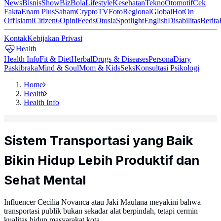
News
Bisnis
ShowBiz
Bola
Lifestyle
Kesehatan
Tekno
Otomotif
Cek
Fakta
Enam Plus
Saham
Crypto
TV
Foto
Regional
Global
Hot
On
Off
Islami
Citizen6
Opini
Feeds
Otosia
Spotlight
English
Disabilitas
Berita
Kontak
Kebijakan Privasi
Health
Health Info
Fit & Diet
Herbal
Drugs & Diseases
Persona
Diary
Paskibraka
Mind & Soul
Mom & Kids
Seks
Konsultasi Psikologi
Home
Health
Health Info
Sistem Transportasi yang Baik
Bikin Hidup Lebih Produktif dan
Sehat Mental
Influencer Cecilia Novanca atau Jaki Maulana meyakini bahwa
transportasi publik bukan sekadar alat berpindah, tetapi cermin
kualitas hidup masyarakat kota.