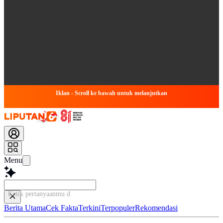
Iklan - Scroll ke bawah untuk melanjutkan
Menu
Ketik pertanyaanmu di sini...
Berita Utama
Cek Fakta
Terkini
Terpopuler
Rekomendasi