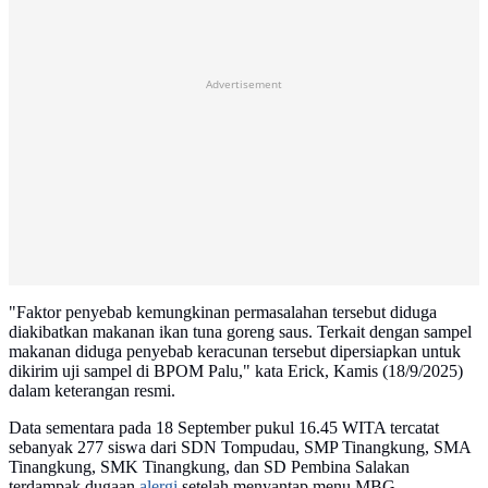
Advertisement
"Faktor penyebab kemungkinan permasalahan tersebut diduga
diakibatkan makanan ikan tuna goreng saus. Terkait dengan sampel
makanan diduga penyebab keracunan tersebut dipersiapkan untuk
dikirim uji sampel di BPOM Palu," kata Erick, Kamis (18/9/2025)
dalam keterangan resmi.
Data sementara pada 18 September pukul 16.45 WITA tercatat
sebanyak 277 siswa dari SDN Tompudau, SMP Tinangkung, SMA
Tinangkung, SMK Tinangkung, dan SD Pembina Salakan
terdampak dugaan
alergi
setelah menyantap menu MBG.