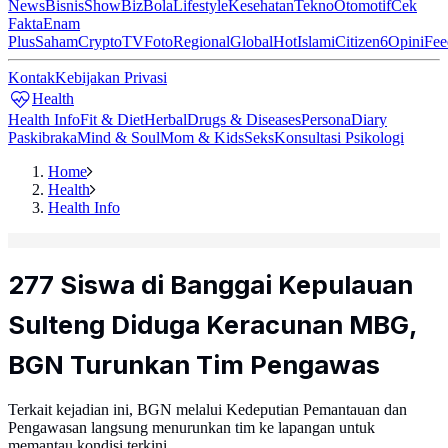
News
Bisnis
ShowBiz
Bola
Lifestyle
Kesehatan
Tekno
Otomotif
Cek
Fakta
Enam
Plus
Saham
Crypto
TV
Foto
Regional
Global
Hot
Islami
Citizen6
Opini
Fee
Kontak
Kebijakan Privasi
Health
Health Info
Fit & Diet
Herbal
Drugs & Diseases
Persona
Diary
Paskibraka
Mind & Soul
Mom & Kids
Seks
Konsultasi Psikologi
Home
Health
Health Info
277 Siswa di Banggai Kepulauan
Sulteng Diduga Keracunan MBG,
BGN Turunkan Tim Pengawas
Terkait kejadian ini, BGN melalui Kedeputian Pemantauan dan
Pengawasan langsung menurunkan tim ke lapangan untuk
memantau kondisi terkini.