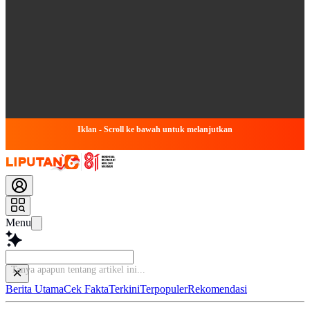
Iklan - Scroll ke bawah untuk melanjutkan
Menu
Ba
Berita Utama
Cek Fakta
Terkini
Terpopuler
Rekomendasi