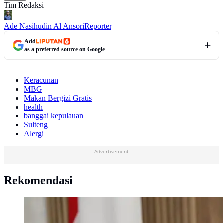
Tim Redaksi
Ade Nasihudin Al Ansori
Reporter
Add
as a preferred source on Google
Keracunan
MBG
Makan Bergizi Gratis
health
banggai kepulauan
Sulteng
Alergi
Advertisement
Rekomendasi