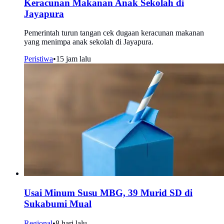
Keracunan Makanan Anak Sekolah di
Jayapura
Pemerintah turun tangan cek dugaan keracunan makanan
yang menimpa anak sekolah di Jayapura.
Peristiwa
•
15 jam lalu
Usai Minum Susu MBG, 39 Murid SD di
Sukabumi Mual
Regional
•
8 hari lalu