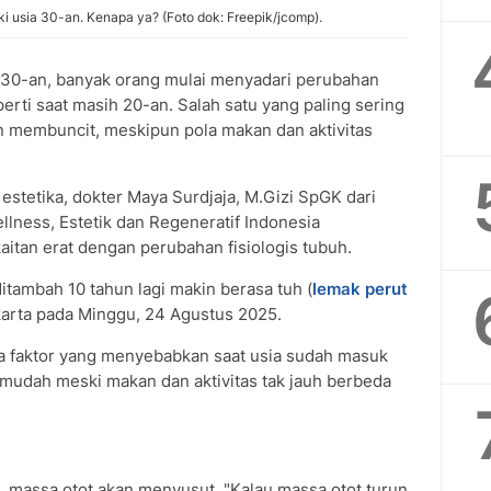
usia 30-an. Kenapa ya? (Foto dok: Freepik/jcomp).
30-an, banyak orang mulai menyadari perubahan
erti saat masih 20-an. Salah satu yang paling sering
n membuncit, meskipun pola makan dan aktivitas
stetika, dokter Maya Surdjaja, M.Gizi SpGK dari
lness, Estetik dan Regeneratif Indonesia
itan erat dengan perubahan fisiologis tubuh.
 ditambah 10 tahun lagi makin berasa tuh (
lemak perut
karta pada Minggu, 24 Agustus 2025.
a faktor yang menyebabkan saat usia sudah masuk
mudah meski makan dan aktivitas tak jauh berbeda
 massa otot akan menyusut. "Kalau massa otot turun