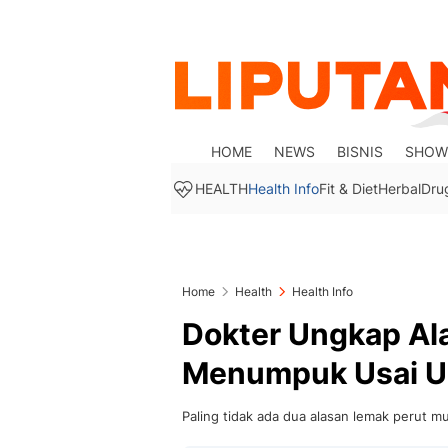
HOME
NEWS
BISNIS
SHOW
HEALTH
Health Info
Fit & Diet
Herbal
Dru
Home
Health
Health Info
Dokter Ungkap Al
Menumpuk Usai U
Paling tidak ada dua alasan lemak perut 