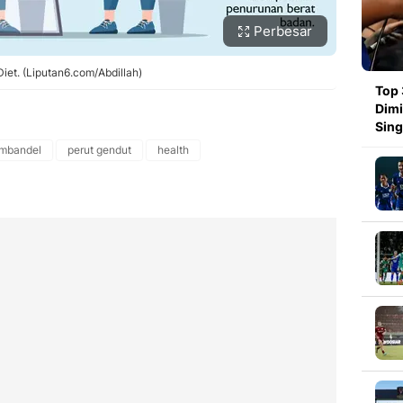
Perbesar
iet. (Liputan6.com/Abdillah)
Top 
Dimi
Sin
embandel
perut gendut
health