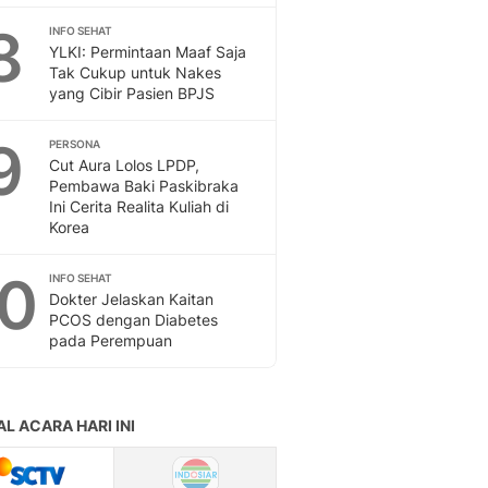
Sport
8
Berita Bola Terkini, Ja
INFO SEHAT
YLKI: Permintaan Maaf Saja
Klasemen, Hasil Liga
Tak Cukup untuk Nakes
yang Cibir Pasien BPJS
9
PERSONA
Cut Aura Lolos LPDP,
Pembawa Baki Paskibraka
Ini Cerita Realita Kuliah di
Korea
10
INFO SEHAT
Dokter Jelaskan Kaitan
PCOS dengan Diabetes
pada Perempuan