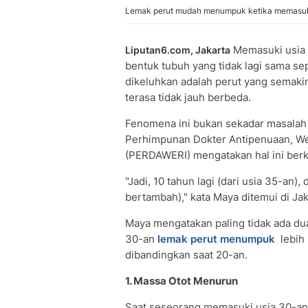
Lemak perut mudah menumpuk ketika memasuki 
Memasuki usia 
Liputan6.com, Jakarta
bentuk tubuh yang tidak lagi sama sep
dikeluhkan adalah perut yang semaki
terasa tidak jauh berbeda.
Fenomena ini bukan sekadar masalah e
Perhimpunan Dokter Antipenuaan, Wel
(PERDAWERI) mengatakan hal ini berka
"Jadi, 10 tahun lagi (dari usia 35-an),
bertambah)," kata Maya ditemui di Ja
Maya mengatakan paling tidak ada du
30-an
lemak perut menumpuk
lebih 
dibandingkan saat 20-an.
1. Massa Otot Menurun
Saat seseorang memasuki usia 30-an,