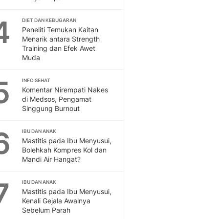
Otosia
Otosia
4
DIET DAN KEBUGARAN
Peneliti Temukan Kaitan
Feeds
Menarik antara Strength
Feeds Liputan6: Kumpul
Training dan Efek Awet
Terbaru Harian
Muda
Spotlight
Berita Terkini, Kabar Te
5
INFO SEHAT
Dan Dunia - Liputan6.
Komentar Nirempati Nakes
English
di Medsos, Pengamat
Singgung Burnout
Exploring Knowledge, T
En.Liputan6.com
6
Disabilitas
IBU DAN ANAK
Mastitis pada Ibu Menyusui,
Disabilitas Berita Terkini
Bolehkah Kompres Kol dan
Harian, Berita Terbaru,
Mandi Air Hangat?
Berita
Berita Hari Ini Politik,
7
IBU DAN ANAK
Health
Mastitis pada Ibu Menyusui,
Kabar Berita Terbaru D
Kenali Gejala Awalnya
Diet, Herbal Terbaik
Sebelum Parah