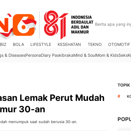
BIZ
BOLA
LIFESTYLE
KESEHATAN
TEKNO
OTOMOTIF
gs & Diseases
Persona
Diary Paskibraka
Mind & Soul
Mom & Kids
Seks
K
TOPIK
asan Lemak Perut Mudah
#
K
mur 30-an
POP
mudah menumpuk saat sudah berusia 30-an.