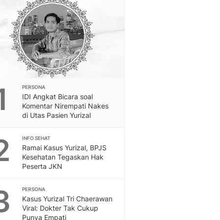
Berita Daerah Dan Peri
Terbaru
Global
Berita Internasional, Sa
Inspiratif, Unik, Dan M
Hot
Hot Liputan6.com Menya
Dan Terbaru
1
PERSONA
On Off
IDI Angkat Bicara soal
On Off Liputan6: Sinop
Komentar Nirempati Nakes
& Berita Bisnis Digital
di Utas Pasien Yurizal
Islami
2
Berita & Kajian Islami
INFO SEHAT
Ramai Kasus Yurizal, BPJS
Hikmah - Liputan6
Kesehatan Tegaskan Hak
Citizen6
Peserta JKN
Berita Citizen6 - Medi
Liputan6.com
3
PERSONA
Opini
Kasus Yurizal Tri Chaerawan
Opini Liputan6: Analis
Viral: Dokter Tak Cukup
Pandang Dan Perspekti
Punya Empati